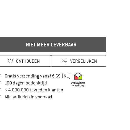
NIET MEER LEVERBAAR
ONTHOUDEN
VERGELIJKEN
Vind hier de verzendinformatie
Gratis verzending vanaf € 69 (NL)
Vind de betalingsinformatie hier! Opent in
100 dagen bedenktijd
> 4.000.000 tevreden klanten
Alle artikelen in voorraad