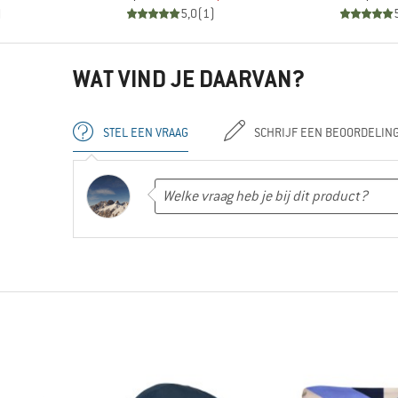
)
5,0
(
1
)
WAT VIND JE DAARVAN?
STEL EEN VRAAG
SCHRIJF EEN BEOORDELIN