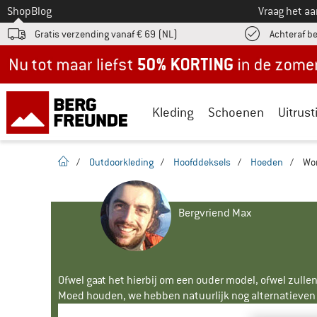
Naar
Shop
Blog
Vraag het a
Gratis verzending vanaf € 69 (NL)
Achteraf b
Nu tot maar liefst -50% in de zomersale!
Kleding
Schoenen
Uitrust
Startpagina
/
Outdoorkleding
/
Hoofddeksels
/
Hoeden
/
Wom
Bergvriend Max
Ofwel gaat het hierbij om een ouder model, ofwel zullen
Moed houden, we hebben natuurlijk nog alternatieven v