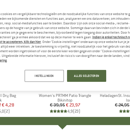
n cookies en vergelijkbare technologieën om de noodzakelijke functies van onze website te 
eden we bijkomende diensten en functies aan, analyseren we ons dataverkeer, om inhouden 
n, resp. social-mediafuncties aan te bieden. Daardoor zijn ook onze social-media-, reclame-
ers op de hoogte van je gebruik van onze website. Sommige daarvan bevinden zich in derde 
ranties om je gegevens te beschermen, bijvoorbeeld tegen toegang door autoriteiten. Door h
lecteren’ ga je ermee akkoord dat we op deze manier te werk gaan.
Indien je enkel technisch 
 te accepteren, klik dan hier
. Onder ‘Cookie-instellingen’ onderaan op onze website kun je 
altijd weer intrekken. Je toestemming is vrijwillig, niet noodzakelijk voor het gebruik van d
oment worden ingetrokken of voor de eerste keer worden gegeven onder "Cookie-instellingen
 Uitgebreide informatie hierover, inclusief de risico's van doorgiften naar derde landen, vind 
aring
.
-40%
-80%
Korting
Korting
INSTELLINGEN
ALLES SELECTEREN
K
C
MERK
PROTEST
I Dry Bag
Artikel
Women's PRTMM Patio Triangle
Artikel
HeladagenSt. Insulated
ctgroep
k
Productgroep
Bikinitop
Pr
Is
f
ijs
rlaagde prijs
€ 4,28
€ 39,95
Prijs
Verlaagde prijs
€ 23,97
€ 24,95
5,0
(
2
)
4,9
(
23
)