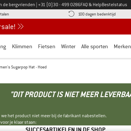
Bel ons op
an de bergvrienden
|
+31 (0)30 - 499 0286
FAQ & Help
Bestelstatus
vind de betalingsinformatie hier! Opent in een infovak
Vind de b
etalen
100 dagen bedenktijd
ing
Klimmen
Fietsen
Winter
Alle sporten
Merken
en's Sugarpop Hat - Hoed
"DIT PRODUCT IS NIET MEER LEVERBA
 we het product niet meer bij de fabrikant nabestellen.
oor je klaar staan:
SUCCESARTIKELEN IN DE SHOP