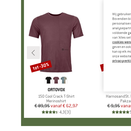
Wij gebruike
Bovendien bi
personalisere
analysepartn
voldoende ga
van ‘Alles se
cookies wenst
geven en ook 
kan op elk m
onze website.
privacyverkl
tot -30%
-57%
Korting
Korting
MERK
ORTOVOX
MER
STOI
Artikel
150 Cool Crack T-Shirt
Artikel
HarnosandSt. I
Productgroep
Merinoshirt
Produ
Pakza
€ 89,95
vanaf
Prijs
Verlaagde prijs
€ 62,97
€ 9,95
vana
Pr
Ve
4,3
(
3
)