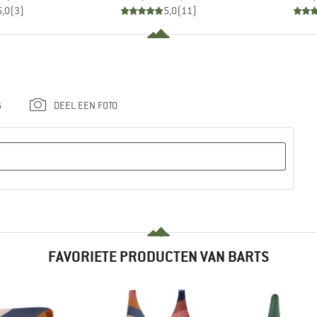
5,0
(
3
)
5,0
(
11
)
G
DEEL EEN FOTO
FAVORIETE PRODUCTEN VAN BARTS