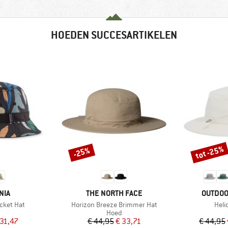
HOEDEN SUCCESARTIKELEN
tot -25%
-25%
Korting
Korting
MERK
MERK
NIA
THE NORTH FACE
OUTDOO
Artikel
Artik
cket Hat
Horizon Breeze Brimmer Hat
Heli
uctgroep
Productgroep
Hoed
ijs
rlaagde prijs
Prijs
Verlaagde prijs
 31,47
€ 44,95
€ 33,71
€ 44,95