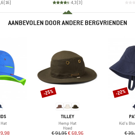
,6
(
16
)
4,3
(
3
)
AANBEVOLEN DOOR ANDERE BERGVRIENDEN
-25%
-22%
Korting
Korting
MERK
ME
IDS
TILLEY
PA
Artikel
Artikel
l Hat
Hemp Hat
Kid's Bl
uctgroep
Productgroep
Hoed
ijs
rlaagde prijs
Prijs
Verlaagde prijs
 9,98
€ 91,95
€ 68,96
€ 39