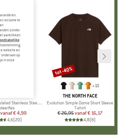
garanderen.
en reclame te
 en
landen zonder
et aanklikken
noodzakelijke
je toestemming
eze website en
" onderaan op
je in onze
tot -40%
Korting
+
10
MERK
STOIC
MERK
THE NORTH FACE
 Stainless Steel Bottle 500
Artikel
Evolution Simple Dome Short Sleeve
oductgroep
oleerfles
Productgroep
T-shirt
vanaf
Prijs
Verlaagde prijs
€ 4,99
€ 26,95
vanaf
Prijs
Verlaagde prijs
€ 16,17
4,6
(
20
)
4,8
(
8
)