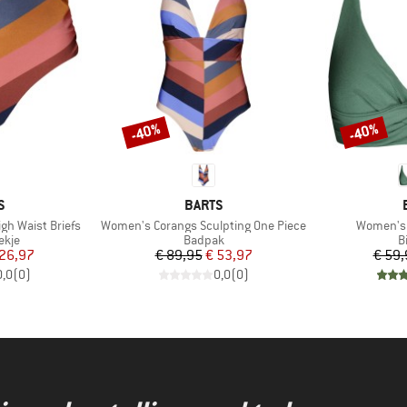
-40%
-40%
Korting
Korting
MERK
S
BARTS
Artikel
Artikel
h Waist Briefs
Women's Corangs Sculpting One Piece
Women's I
roep
Productgroep
P
ekje
Badpak
B
ijs
rlaagde prijs
Prijs
Verlaagde prijs
 26,97
€ 89,95
€ 53,97
€ 59,
0,0
(
0
)
0,0
(
0
)