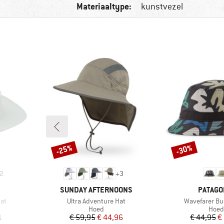
Materiaaltype:
kunstvezel
-25%
-30%
Korting
Korting
2
+
3
MERK
MERK
SUNDAY AFTERNOONS
PATAGO
Artikel
Artikel
Hat
Ultra Adventure Hat
Wavefarer Bu
oep
Productgroep
Prod
Hoed
Hoed
de prijs
Prijs
Verlaagde prijs
Pr
Ve
1
€ 59,95
€ 44,96
€ 44,95
€