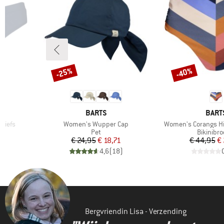
-25%
-40%
Korting
Korting
MERK
MERK
BARTS
BART
Artikel
Artikel
Briefs
Women's Wupper Cap
Women's Corangs Hig
Productgroep
Productg
Pet
Bikinibro
de prijs
Prijs
Verlaagde prijs
Pr
Ve
7
€ 24,95
€ 18,71
€ 44,95
€
)
4,6
(
18
)
Bergvriendin Lisa - Verzending