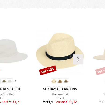
tot -30%
tot 
Korting
Korti
+
1
MERK
R RESEARCH
SUNDAY AFTERNOONS
el
Artikel
A
os Sun Hat
Havana Hat
Q
Productgroep
Productgroep
Hoed
Hoed
Prijs
Verlaagde prijs
Prijs
Verlaagde prijs
vanaf
€ 33,71
€ 44,95
vanaf
€ 31,47
€ 6