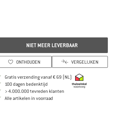
NIET MEER LEVERBAAR
ONTHOUDEN
VERGELIJKEN
Vind hier de verzendinformatie
Gratis verzending vanaf € 69 (NL)
Vind de betalingsinformatie hier! Opent in
100 dagen bedenktijd
> 4.000.000 tevreden klanten
Alle artikelen in voorraad