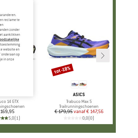
garanderen.
en reclame te
 en
landen zonder
et aanklikken
noodzakelijke
je toestemming
eze website en
" onderaan op
je in onze
tot -18%
Korting
MERK
ASICS
MERK
ASICS
el
uco 14 GTX
Artikel
Trabuco Max 5
groep
nningschoenen
Productgroep
Trailrunningschoenen
 169,95
Prijs
€ 179,95
vanaf
Prijs
Verlaagde prijs
€ 147,56
5,0
(
1
)
0,0
(
0
)