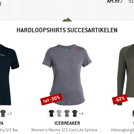
Art.nr.:
91
d
HARDLOOPSHIRTS SUCCESARTIKELEN
tot -30%
-62%
Korting
Korting
+
3
+
4
MERK
WA
ICEBREAKER
Artikel
Artikel
ry S/S Tee
Women's Merino 125 Cool-Lite Sphere III S/S Tee
HelsingborgS