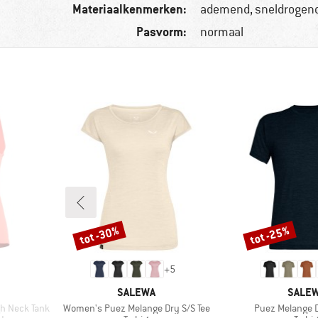
Materiaalkenmerken:
ademend, sneldrogen
Pasvorm:
normaal
tot -30%
tot -25%
Korting
Korting
+
5
MERK
MERK
SALEWA
SALE
Artikel
Artikel
gh Neck Tank
Women's Puez Melange Dry S/S Tee
Puez Melange D