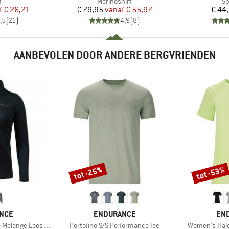
ctgroep
Productgroep
Pr
t
Merinoshirt
Sp
ijs
rlaagde prijs
Prijs
Verlaagde prijs
f
€ 26,21
€ 79,95
vanaf
€ 55,97
€ 44
,5
(
21
)
4,9
(
8
)
AANBEVOLEN DOOR ANDERE BERGVRIENDEN
tot -25%
tot -53%
Korting
Korting
MERK
ME
NCE
ENDURANCE
EN
Artikel
Artikel
 Loose Fit Midlayer
Portofino S/S Performance Tee
Women's Hale