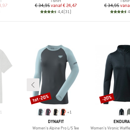
Productgroep
Produ
d
T-shirt
T-shir
de prijs
Prijs
Verlaagde prijs
Pr
Ve
4,97
€ 34,95
vanaf
€ 24,47
€ 34,95
vana
)
4,4
(
31
)
4
tot -20%
-20%
Korting
Korting
1
+
1
MERK
MERK
DYNAFIT
ENDURA
Artikel
Artikel
Women's Alpine Pro L/S Tee
Women's Vironic Waffle Melange