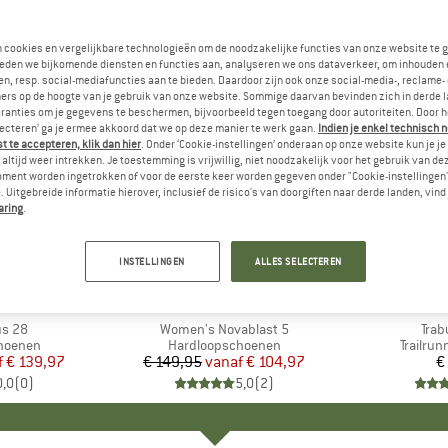
n cookies en vergelijkbare technologieën om de noodzakelijke functies van onze website te 
eden we bijkomende diensten en functies aan, analyseren we ons dataverkeer, om inhouden 
n, resp. social-mediafuncties aan te bieden. Daardoor zijn ook onze social-media-, reclame-
ers op de hoogte van je gebruik van onze website. Sommige daarvan bevinden zich in derde 
ranties om je gegevens te beschermen, bijvoorbeeld tegen toegang door autoriteiten. Door h
lecteren’ ga je ermee akkoord dat we op deze manier te werk gaan.
Indien je enkel technisch 
 te accepteren, klik dan hier
. Onder ‘Cookie-instellingen’ onderaan op onze website kun je 
altijd weer intrekken. Je toestemming is vrijwillig, niet noodzakelijk voor het gebruik van d
oment worden ingetrokken of voor de eerste keer worden gegeven onder "Cookie-instellingen
 Uitgebreide informatie hierover, inclusief de risico's van doorgiften naar derde landen, vind 
aring
.
tot -30%
Korting
INSTELLINGEN
ALLES SELECTEREN
+
2
K
S
MERK
ASICS
us 28
Artikel
Women's Novablast 5
Artik
Trab
ep
hoenen
Productgroep
Hardloopschoenen
Product
Trailru
f
ijs
rlaagde prijs
€ 139,97
€ 149,95
vanaf
Prijs
Verlaagde prijs
€ 104,97
€
0,0
(
0
)
5,0
(
2
)