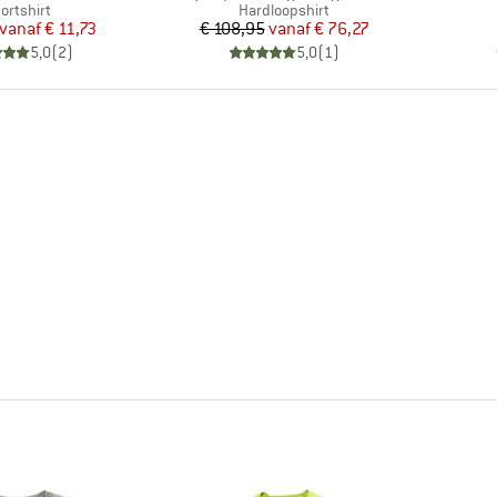
oductgroep
Productgroep
ortshirt
Hardloopshirt
Prijs
Verlaagde prijs
Prijs
Verlaagde prijs
vanaf
€ 11,73
€ 108,95
vanaf
€ 76,27
5,0
(
2
)
5,0
(
1
)