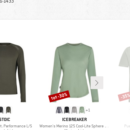
6-1433
tot -30%
-35
Korting
Korti
+
1
MERK
MERK
STOIC
ICEBREAKER
Artikel
Arti
t. Performance L/S
Women's Merino 125 Cool-Lite Sphere III L/S Tee
Pue