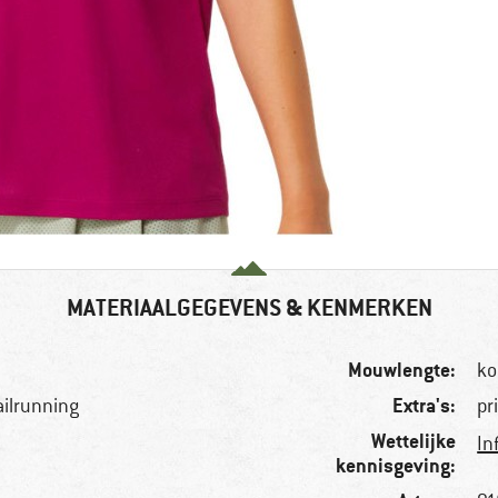
MATERIAALGEGEVENS & KENMERKEN
Mouwlengte:
ko
Extra's:
ailrunning
pr
Wettelijke
In
kennisgeving: