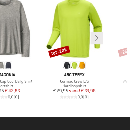
tot -20%
-25
Korting
Korti
RK
MERK
TAGONIA
ARC'TERYX
Artikel
Arti
ap Cool Daily Shirt
Cormac Crew L/S
Wom
oductgroep
Productgroep
ortshirt
Hardloopshirt
Prijs
Verlaagde prijs
Prijs
Verlaagde prijs
95
€ 42,86
€ 79,95
vanaf
€ 63,96
0,0
(
0
)
0,0
(
0
)