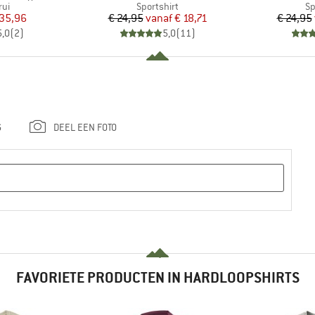
tgroep
Productgroep
Pr
rui
Sportshirt
Sp
ijs
rlaagde prijs
Prijs
Verlaagde prijs
 35,96
€ 24,95
vanaf
€ 18,71
€ 24,95
5,0
(
2
)
5,0
(
11
)
G
DEEL EEN FOTO
FAVORIETE PRODUCTEN IN HARDLOOPSHIRTS