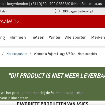
Bel ons op
an de bergvrienden
|
+31 (0)30 - 499 0286
FAQ & Help
Bestelstatus
vind de betalingsinformatie hier! Opent in een infovak
Vind de b
etalen
100 dagen bedenktijd
ing
Klimmen
Fietsen
Winter
Alle sporten
Merken
/
Hardloopshirts
/
Women's Fujitrail Logo S/S Top - Hardloopshirt
"DIT PRODUCT IS NIET MEER LEVERBA
 we het product niet meer bij de fabrikant nabestellen.
oor je klaar staan:
FAVORIETE PRODUCTEN VAN ASICS