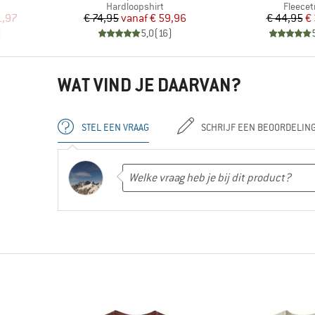
p
Productgroep
Produc
Hardloopshirt
Fleecet
de prijs
Prijs
Verlaagde prijs
Pr
Ve
1,97
€ 74,95
vanaf
€ 59,96
€ 44,95
€
)
5,0
(
16
)
WAT VIND JE DAARVAN?
STEL EEN VRAAG
SCHRIJF EEN BEOORDELIN