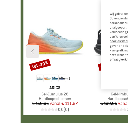
Wij gebruike
Bovendien bi
personalisere
analysepartn
voldoende ga
van ‘Alles se
cookies wenst
geven en ook 
kan op elk m
onze website.
privacyverkl
tot -30%
tot -30%
Korting
Korting
+
1
MERK
ASICS
MER
ASIC
Artikel
Gel-Cumulus 28
Artikel
Gel-Nimb
Productgroep
Hardloopschoenen
Productgro
Hardloopsc
€ 159,95
vanaf
Prijs
Verlaagde prijs
€ 111,97
€ 199,95
vana
Pr
Ve
0,0
(
0
)