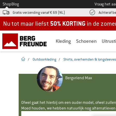
Naar
Shop
Blog
Vraag het a
Gratis verzending vanaf € 69 (NL)
Achteraf b
Nu tot maar liefst -50% in de zomersale!
Kleding
Schoenen
Uitrust
Startpagina
/
Outdoorkleding
/
Shirts, overhemden & longsleeves
Bergvriend Max
Ofwel gaat het hierbij om een ouder model, ofwel zullen
Moed houden, we hebben natuurlijk nog alternatieven v