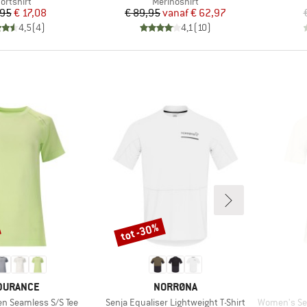
oductgroep
Productgroep
ortshirt
Merinoshirt
Prijs
Verlaagde prijs
Prijs
Verlaagde prijs
,95
€ 17,08
€ 89,95
vanaf
€ 62,97
4,5
(
4
)
4,1
(
10
)
tot -30%
Korting
RK
MERK
DURANCE
NORRØNA
Artikel
Artikel
n Seamless S/S Tee
Senja Equaliser Lightweight T-Shirt
Women's Senja