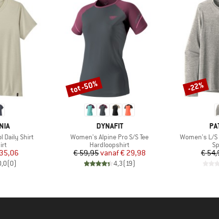
tot -50%
-22%
Korting
Korting
MERK
ME
NIA
DYNAFIT
PA
Artikel
Artikel
 Daily Shirt
Women's Alpine Pro S/S Tee
Women's L/S C
tgroep
Productgroep
Pr
irt
Hardloopshirt
Sp
ijs
rlaagde prijs
Prijs
Verlaagde prijs
 35,06
€ 59,95
vanaf
€ 29,98
€ 54,
0,0
(
0
)
4,3
(
19
)