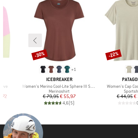
-30%
-22%
Korting
Korting
+
1
MERK
MERK
ICEBREAKER
PATAGO
Artikel
Artikel
leeve
Women's Merino Cool-Lite Sphere III S/S Scoop
Women's Cap Cool
p
Productgroep
Produc
Merinoshirt
Sportsh
de prijs
Prijs
Verlaagde prijs
Pr
Ve
4,72
€ 79,95
€ 55,97
€ 44,95
€
)
4,6
(
5
)