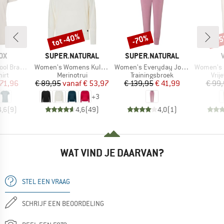
tot -40%
-70%
-2
Korting
Korting
Kort
MERK
MERK
OX
SUPER.NATURAL
SUPER.NATURAL
Artikel
Artikel
Artikel
d T-Shirt
Women's Womens Kula Top
Women's Everyday Jogg Pants
Women's R
groep
Productgroep
Productgroep
Prod
irt
Merinotrui
Trainingsbroek
Vrij
ijs
rlaagde prijs
Prijs
Verlaagde prijs
Prijs
Verlaagde prijs
 71,96
€ 89,95
vanaf
€ 53,97
€ 139,95
€ 41,99
€ 99
+
3
4,6
(
9
)
4,6
(
49
)
4,0
(
1
)
WAT VIND JE DAARVAN?
STEL EEN VRAAG
SCHRIJF EEN BEOORDELING