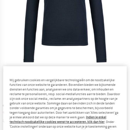
Gedetailleerde foto's
Wij gebruiken cookies en vergelijkbare technologieën om de noodzakelijke
functies van onze website te garanderen. Bovendien bieden we bijkomende
diensten en functies aan, analyseren we ons dataverkeer, om inhouden en
reclame te personaliseren, resp. social-mediafuncties aan te bieden. Daardoor
zijn ook onze social-media-, reclame- en analysepartners op de hoogte van je
gebruik van onze website. Sommige daarvan bevinden zich in derde landen
Oorspronkelijke prijs :
Prijs:
€
169,95
zonder voldoende garanties om je gegevens te beschermen, bijvoorbeeld
€
67,98
incl. BTW
tegen toegang door autoriteiten. Door het aanklikken van ‘Alles selecteren’ ga
je ermee akkoord dat we op deze manier te werk gaan.
Indien je enkel
Informatie over de verzendkosten. Opent in een infov
excl. Verzendkosten
technisch noodzakelijke cookies wenst te accepteren, klik dan hier
. Onder
‘Cookie-instellingen’ onderaan op onze website kun je je toestemming geven