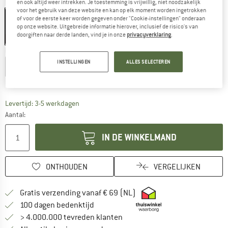
Kleur:
Navy Blue
en ook altijd weer intrekken. Je toestemming is vrijwillig, niet noodzakelijk
voor het gebruik van deze website en kan op elk moment worden ingetrokken
of voor de eerste keer worden gegeven onder "Cookie-instellingen" onderaan
op onze website. Uitgebreide informatie hierover, inclusief de risico's van
doorgiften naar derde landen, vind je in onze
privacyverklaring
.
-60%
-60%
Kies een maat:
INSTELLINGEN
ALLES SELECTEREN
XS
S
M
L
XL
Maattabel
De link wordt geopend in een infovak en bevat le
Levertijd: 3-5 werkdagen
Aantal:
IN DE WINKELMAND
ONTHOUDEN
VERGELIJKEN
Vind hier de verzendinform
Gratis verzending vanaf € 69 (NL)
Vind de betalingsinformatie hier! Opent
100 dagen bedenktijd
> 4.000.000 tevreden klanten