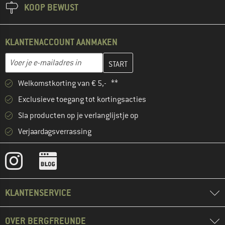
KOOP BEWUST
KLANTENACCOUNT AANMAKEN
Vul je e-mailadres hier in en maak in de volgende stap je klanten
E-mailadres
Welkomstkorting van € 5,- **
Exclusieve toegang tot kortingsacties
Sla producten op je verlanglijstje op
Verjaardagsverrassing
KLANTENSERVICE
OVER BERGFREUNDE