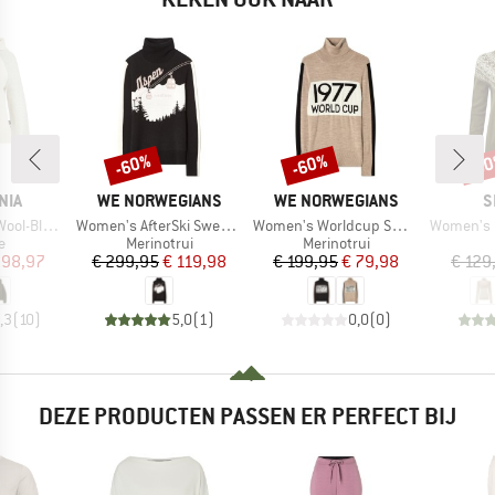
-60%
-60%
-6
Korting
Korting
Kort
MERK
MERK
M
NIA
WE NORWEGIANS
WE NORWEGIANS
S
Artikel
Artikel
Artikel
llover Sweater
Women's AfterSki Sweater
Women's Worldcup Sweater
Women's Camkil
ctgroep
Productgroep
Productgroep
e
Merinotrui
Merinotrui
ijs
rlaagde prijs
Prijs
Verlaagde prijs
Prijs
Verlaagde prijs
 98,97
€ 299,95
€ 119,98
€ 199,95
€ 79,98
€ 129
,3
(
10
)
5,0
(
1
)
0,0
(
0
)
DEZE PRODUCTEN PASSEN ER PERFECT BIJ