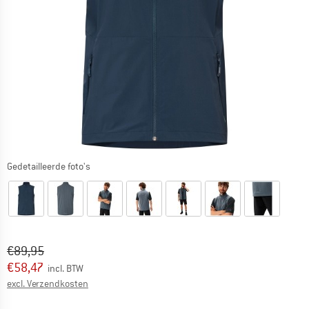
Gedetailleerde foto's
Oorspronkelijke prijs :
Prijs:
€
89,95
€
58,47
incl. BTW
Informatie over de verzendkosten. Opent in een infov
excl. Verzendkosten