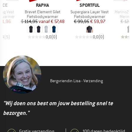
MERK
MERK
NCE
RAPHA
SPORTFUL
Artikel
Artikel
Artikel
ing Vest
Brevet Element Gilet
Supergiara Layer Vest
Merino260 S
Productgroep
Productgroep
Produc
ywarmer
Fietsbodywarmer
Fietsbodywarmer
Merin
ijs
rlaagde prijs
Prijs
Verlaagde prijs
Prijs
Verlaagde prijs
 31,96
€ 114,95
vanaf
€ 57,48
€ 99,95
€ 59,97
€ 124
4,4
(
5
)
0,0
(
0
)
0,0
(
0
)
Bergvriendin Lisa - Verzending
"Wij doen ons best om jouw bestelling snel te
bezorgen."
Gratis verzending
100 dagen bedenktijd