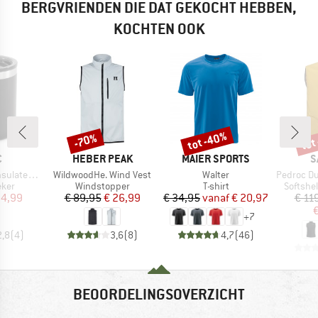
BERGVRIENDEN DIE DAT GEKOCHT HEBBEN,
KOCHTEN OOK
tot -40%
tot
-70%
Korting
Korting
Kort
K
MERK
MERK
M
C
HEBER PEAK
MAIER SPORTS
S
Artikel
Artikel
Artikel
ated Mug
WildwoodHe. Wind Vest
Walter
Pedroc Durast
groep
Productgroep
Productgroep
Product
eker
Windstopper
T-shirt
Softshe
ijs
rlaagde prijs
Prijs
Verlaagde prijs
Prijs
Verlaagde prijs
 4,99
€ 89,95
€ 26,99
€ 34,95
vanaf
€ 20,97
€ 11
€
+
7
2,8
(
4
)
3,6
(
8
)
4,7
(
46
)
BEOORDELINGSOVERZICHT