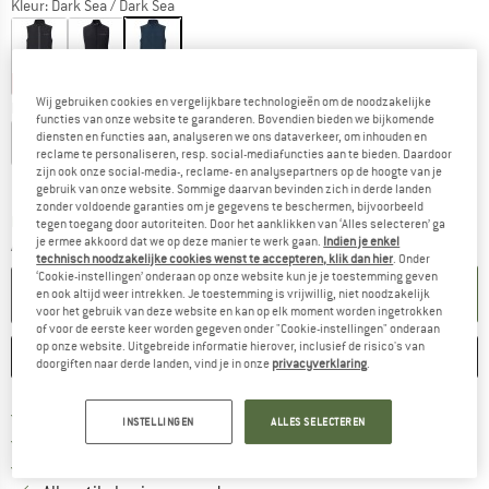
Kleur:
Dark Sea / Dark Sea
-35%
-35%
-35%
Wij gebruiken cookies en vergelijkbare technologieën om de noodzakelijke
Kies een maat:
functies van onze website te garanderen. Bovendien bieden we bijkomende
diensten en functies aan, analyseren we ons dataverkeer, om inhouden en
S
M
L
XL
XXL
3XL
reclame te personaliseren, resp. social-mediafuncties aan te bieden. Daardoor
zijn ook onze social-media-, reclame- en analysepartners op de hoogte van je
Maattabel
gebruik van onze website. Sommige daarvan bevinden zich in derde landen
zonder voldoende garanties om je gegevens te beschermen, bijvoorbeeld
De link wordt geopend in een infovak en bevat le
Levertijd: 3-5 werkdagen
tegen toegang door autoriteiten. Door het aanklikken van ‘Alles selecteren’ ga
je ermee akkoord dat we op deze manier te werk gaan.
Indien je enkel
Aantal:
technisch noodzakelijke cookies wenst te accepteren, klik dan hier
. Onder
‘Cookie-instellingen’ onderaan op onze website kun je je toestemming geven
IN DE WINKELMAND
en ook altijd weer intrekken. Je toestemming is vrijwillig, niet noodzakelijk
voor het gebruik van deze website en kan op elk moment worden ingetrokken
of voor de eerste keer worden gegeven onder "Cookie-instellingen" onderaan
op onze website. Uitgebreide informatie hierover, inclusief de risico's van
ONTHOUDEN
VERGELIJKEN
doorgiften naar derde landen, vind je in onze
privacyverklaring
.
Vind hier de verzendinform
Gratis verzending vanaf € 69 (NL)
INSTELLINGEN
ALLES SELECTEREN
Vind de betalingsinformatie hier! Opent
100 dagen bedenktijd
> 4.000.000 tevreden klanten