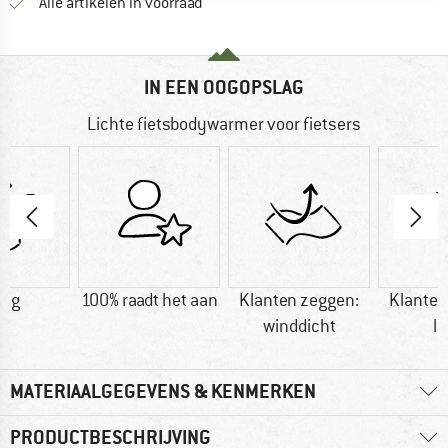
Alle artikelen in voorraad
IN EEN OOGOPSLAG
Lichte fietsbodywarmer voor fietsers
5 g
100% raadt het aan
Klanten zeggen:
Klanten
winddicht
li
MATERIAALGEGEVENS & KENMERKEN
PRODUCTBESCHRIJVING