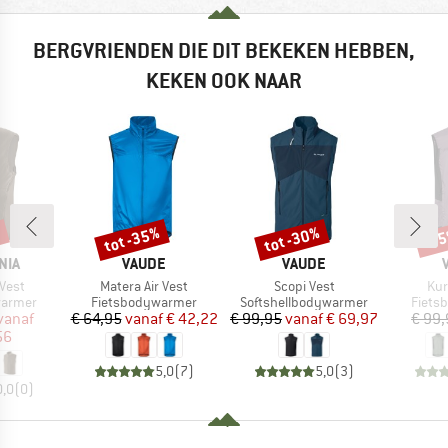
BERGVRIENDEN DIE DIT BEKEKEN HEBBEN,
KEKEN OOK NAAR
%
tot -35%
tot -30%
-3
Korting
Korting
Kort
MERK
MERK
NIA
VAUDE
VAUDE
Artikel
Artikel
Arti
 Vest
Matera Air Vest
Scopi Vest
Kur
ep
Productgroep
Productgroep
Produ
warmer
Fietsbodywarmer
Softshellbodywarmer
Fiets
ijs
rlaagde prijs
Prijs
Verlaagde prijs
Prijs
Verlaagde prijs
vanaf
€ 64,95
vanaf
€ 42,22
€ 99,95
vanaf
€ 69,97
€ 99
56
5,0
(
7
)
5,0
(
3
)
0,0
(
0
)