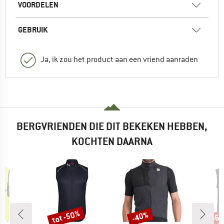
VOORDELEN
GEBRUIK
Ja, ik zou het product aan een vriend aanraden
BERGVRIENDEN DIE DIT BEKEKEN HEBBEN,
KOCHTEN DAARNA
tot -50%
-40%
-6
Korting
Korting
Kort