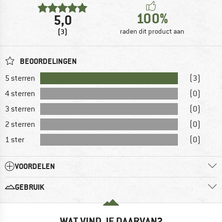
100%
5,0
(3)
raden dit product aan
BEOORDELINGEN
5 sterren
(3)
4 sterren
(0)
3 sterren
(0)
2 sterren
(0)
1 ster
(0)
VOORDELEN
GEBRUIK
WAT VIND JE DAARVAN?