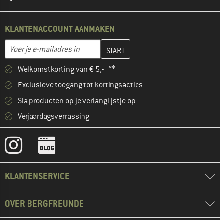
KLANTENACCOUNT AANMAKEN
Vul je e-mailadres hier in en maak in de volgende stap je klanten
E-mailadres
Welkomstkorting van € 5,- **
Exclusieve toegang tot kortingsacties
Sla producten op je verlanglijstje op
Verjaardagsverrassing
KLANTENSERVICE
OVER BERGFREUNDE