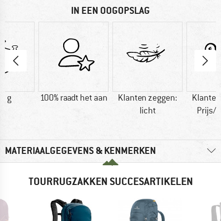
IN EEN OOGOPSLAG
0 g
100% raadt het aan
Klanten zeggen:
Klanten
licht
Prijs/k
MATERIAALGEGEVENS & KENMERKEN
TOURRUGZAKKEN SUCCESARTIKELEN