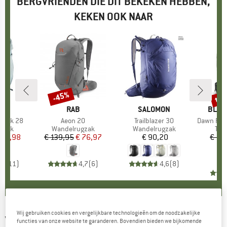
BERGVRIENDEN DIE DIT BEKEKEN HEBBEN,
KEKEN OOK NAAR
tot
-45%
Korting
Kort
K
C
MERK
RAB
MERK
SALOMON
MERK
BLAC
kpack 28
Artikel
Aeon 20
Artikel
Trailblazer 30
Artikel
Dawn Patro
roep
gzak
Productgroep
Wandelrugzak
Productgroep
Wandelrugzak
Pro
Toe
ijs
rlaagde prijs
 48,98
€ 139,95
Prijs
Verlaagde prijs
€ 76,97
€ 90,20
Prijs
€ 17
€
,0
(
11
)
4,7
(
6
)
4,6
(
8
)
Wij gebruiken cookies en vergelijkbare technologieën om de noodzakelijke
VAUDE
-
Brenta 30 - Tourrugzak
functies van onze website te garanderen. Bovendien bieden we bijkomende