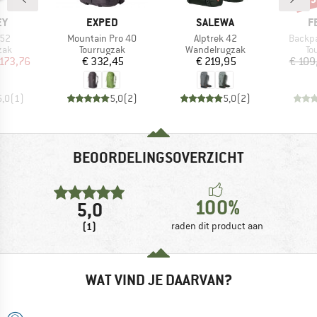
MERK
MERK
M
EY
EXPED
SALEWA
F
Artikel
Artikel
Artikel
 52
Mountain Pro 40
Alptrek 42
Backpa
groep
Productgroep
Productgroep
Pr
zak
Tourrugzak
Wandelrugzak
To
ijs
rlaagde prijs
Prijs
Prijs
173,76
€ 332,45
€ 219,95
€ 109
5,0
(
1
)
5,0
(
2
)
5,0
(
2
)
BEOORDELINGSOVERZICHT
100%
5,0
(1)
raden dit product aan
WAT VIND JE DAARVAN?