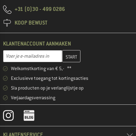
+31 (0)30 - 499 0286
KOOP BEWUST
KLANTENACCOUNT AANMAKEN
Vul je e-mailadres hier in en maak in de volgende stap je klanten
E-mailadres
Welkomstkorting van € 5,- **
Exclusieve toegang tot kortingsacties
Sla producten op je verlanglijstje op
Verjaardagsverrassing
KLANTENSERVICE