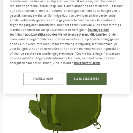
diensten en functies aan, analyseren we ons dataverkeer, om inhouden en
5,0
(1)
reclame te personaliseren, resp. social-mediafuncties aan te bieden. Daardoor
zijn ook onze social-media-, reclame- en analysepartners op de hoogte van je
gebruik van onze website. Sommige daarvan bevinden zich in derde landen
zonder voldoende garanties om je gegevens te beschermen, bijvoorbeeld
tegen toegang door autoriteiten. Door het aanklikken van ‘Alles selecteren’ ga
je ermee akkoord dat we op deze manier te werk gaan.
Indien je enkel
technisch noodzakelijke cookies wenst te accepteren, klik dan hier
. Onder
‘Cookie-instellingen’ onderaan op onze website kun je je toestemming geven
en ook altijd weer intrekken. Je toestemming is vrijwillig, niet noodzakelijk
voor het gebruik van deze website en kan op elk moment worden ingetrokken
of voor de eerste keer worden gegeven onder "Cookie-instellingen" onderaan
op onze website. Uitgebreide informatie hierover, inclusief de risico's van
doorgiften naar derde landen, vind je in onze
privacyverklaring
.
INSTELLINGEN
ALLES SELECTEREN