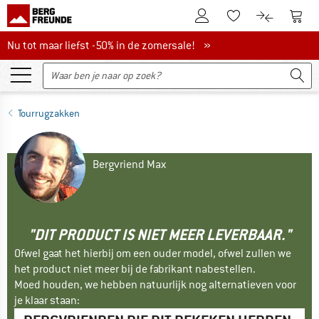
De klantenaccount
Naar
Naar de verlanglijs
Naar de pro
Nu tot maar liefst -50% in de zomersale!
Nu tot maar liefst -50% in de zomersale! »
Tourrugzakken
Bergvriend Max
"DIT PRODUCT IS NIET MEER LEVERBAAR."
Ofwel gaat het hierbij om een ouder model, ofwel zullen we
het product niet meer bij de fabrikant nabestellen.
Moed houden, we hebben natuurlijk nog alternatieven voor
je klaar staan: