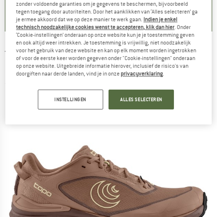
5,0
(
1
)
5,0
(
2
)
zonder voldoende garanties om je gegevens te beschermen, bijvoorbeeld
5,0
(
4
)
tegen toegang door autoriteiten. Door het aanklikken van ‘Alles selecteren’ ga
je ermee akkoord dat we op deze manier te werk gaan.
Indien je enkel
technisch noodzakelijke cookies wenst te accepteren, klik dan hier
. Onder
‘Cookie-instellingen’ onderaan op onze website kun je je toestemming geven
en ook altijd weer intrekken. Je toestemming is vrijwillig, niet noodzakelijk
voor het gebruik van deze website en kan op elk moment worden ingetrokken
TOPO ATHLETIC
-
Women's Traverse 2 -
of voor de eerste keer worden gegeven onder "Cookie-instellingen" onderaan
op onze website. Uitgebreide informatie hierover, inclusief de risico's van
Multisportschoenen
doorgiften naar derde landen, vind je in onze
privacyverklaring
.
(0)
INSTELLINGEN
ALLES SELECTEREN