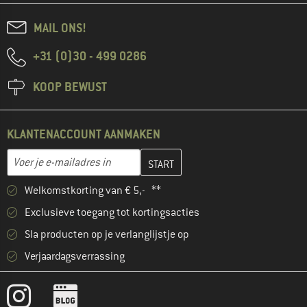
MAIL ONS!
+31 (0)30 - 499 0286
KOOP BEWUST
KLANTENACCOUNT AANMAKEN
Vul je e-mailadres hier in en maak in de volgende stap je klanten
E-mailadres
Welkomstkorting van € 5,- **
Exclusieve toegang tot kortingsacties
Sla producten op je verlanglijstje op
Verjaardagsverrassing