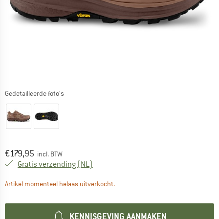
Gedetailleerde foto's
Prijs:
€
179,95
incl. BTW
Nederland. Informatie over de verzend
Gratis verzending
(NL)
De link wordt geopend in een infova
Artikel momenteel helaas uitverkocht.
KENNISGEVING AANMAKEN