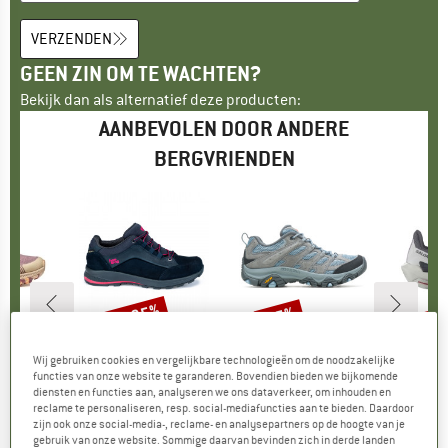
VERZENDEN
GEEN ZIN OM TE WACHTEN?
Bekijk dan als alternatief deze producten:
AANBEVOLEN DOOR ANDERE
BERGVRIENDEN
tot -35%
tot
-15%
Korting
Korting
Kort
NT
MERK
HANWAG
MERK
MERRELL
M
S
Wij gebruiken cookies en vergelijkbare technologieën om de noodzakelijke
 Pulse WP
Artikel
Banks Low Lady GTX
Artikel
Women's Moab 3
Artikel
Women's E
functies van onze website te garanderen. Bovendien bieden we bijkomende
p
choenen
Productgroep
Multisportschoenen
Productgroep
Multisportschoenen
Produc
Multis
diensten en functies aan, analyseren we ons dataverkeer, om inhouden en
ijs
rlaagde prijs
 104,97
€ 229,95
Prijs
Verlaagde prijs
vanaf
€ 134,95
Prijs
Verlaagde prijs
€ 114,71
€ 144,9
reclame te personaliseren, resp. social-mediafuncties aan te bieden. Daardoor
€ 149,47
zijn ook onze social-media-, reclame- en analysepartners op de hoogte van je
gebruik van onze website. Sommige daarvan bevinden zich in derde landen