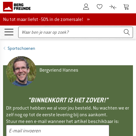
De klantenaccount
Naar
Naar de verlanglijs
Naar de pro
Nu tot maar liefst -50% in de zomersale!
Nu tot maar liefst -50% in de zomersale! »
Sportschoenen
Bergvriend Hannes
"BINNENKORT IS HET ZOVER!"
Dit product hebben we al voor jou besteld. Nu wachten we er
zelf nog op tot de eerste levering bij ons aankomt.
Stuur me een e-mail wanneer het artikel beschikbaar is: