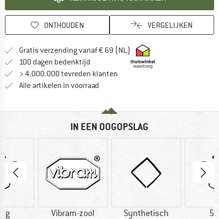
ONTHOUDEN
VERGELIJKEN
Vind hier de verzendinform
Gratis verzending vanaf € 69 (NL)
Vind de betalingsinformatie hier! Opent
100 dagen bedenktijd
> 4.000.000 tevreden klanten
Alle artikelen in voorraad
IN EEN OOGOPSLAG
2 g
Vibram-zool
Synthetisch
52