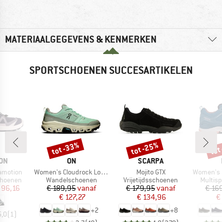
MATERIAALGEGEVENS & KENMERKEN
SPORTSCHOENEN SUCCESARTIKELEN
tot -33%
tot -25%
tot
Korting
Korting
Kort
MERK
MERK
ON
ON
SCARPA
Artikel
Artikel
Artikel
amotion
Women's Cloudrock Low WP
Mojito GTX
Women's In
p
Productgroep
Productgroep
Produc
choenen
Wandelschoenen
Vrijetijdsschoenen
Multis
ijs
rlaagde prijs
Prijs
Verlaagde prijs
Prijs
Verlaagde prijs
 96,16
€ 189,95
vanaf
€ 179,95
vanaf
€ 16
€ 127,27
€ 134,96
€
+
2
+
8
5,0
(
1
)