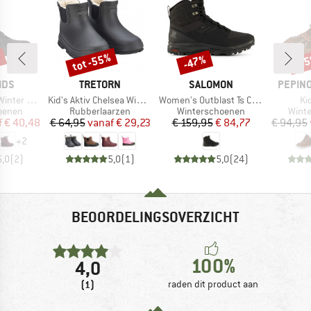
%
tot -55%
-47%
-5
Korting
Korting
Kort
MERK
MERK
MERK
IDS
TRETORN
SALOMON
PEPINO
Artikel
Artikel
Art
er Boots
Kid's Aktiv Chelsea Winter
Women's Outblast Ts CSWP
Ki
oep
Productgroep
Productgroep
Prod
oenen
Rubberlaarzen
Winterschoenen
Wint
ijs
rlaagde prijs
Prijs
Verlaagde prijs
Prijs
Verlaagde prijs
f
€ 40,48
€ 64,95
vanaf
€ 29,23
€ 159,95
€ 84,77
€ 94,95
+
2
5,0
(
2
)
5,0
(
1
)
5,0
(
24
)
BEOORDELINGSOVERZICHT
100%
4,0
(1)
raden dit product aan