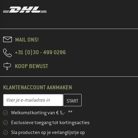
MAIL ONS!
+31 (0)30 - 499 0286
KOOP BEWUST
KLANTENACCOUNT AANMAKEN
Vul je e-mailadres hier in en maak in de volgende stap je klanten
E-mailadres
Welkomstkorting van € 5,- **
Exclusieve toegang tot kortingsacties
Sla producten op je verlanglijstje op