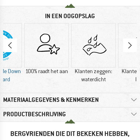
IN EEN OOGOPSLAG
ble Down
100% raadt het aan
Klanten zeggen:
Klanten
dard
waterdicht
li
MATERIAALGEGEVENS & KENMERKEN
PRODUCTBESCHRIJVING
BERGVRIENDEN DIE DIT BEKEKEN HEBBEN,