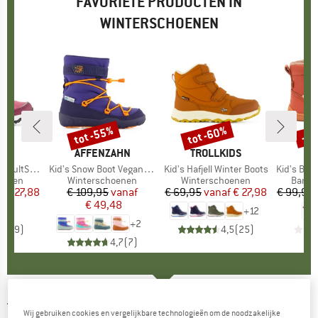
FAVORIETE PRODUCTEN IN
WINTERSCHOENEN
%
tot -55%
tot -60%
-5
Korting
Korting
Kort
K
C
MERK
AFFENZAHN
MERK
TROLLKIDS
M
BI
nter WP Boots
Artikel
Kid's Snow Boot Vegan Snowy
Artikel
Kid's Hafjell Winter Boots
Artikel
Kid's Barefo
oep
oenen
Productgroep
Winterschoenen
Productgroep
Winterschoenen
Produ
Baref
f
ijs
rlaagde prijs
€ 27,88
€ 109,95
Prijs
Verlaagde prijs
vanaf
€ 69,95
vanaf
Prijs
Verlaagde prijs
€ 27,98
€ 99,95
€ 49,48
+
12
+
2
4,3
(
9
)
4,5
(
25
)
4,7
(
7
)
THE NORTH FACE
-
Nuptse Apres Bootie -
Wij gebruiken cookies en vergelijkbare technologieën om de noodzakelijke