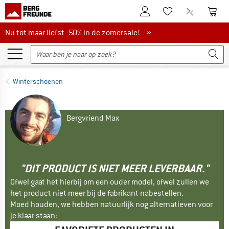
De klantenaccount
Naar
Naar de verlanglijs
Naar de pro
Nu tot maar liefst -50% in de zomersale!
Nu tot maar liefst -50% in de zomersale! »
Winterschoenen
Bergvriend Max
"DIT PRODUCT IS NIET MEER LEVERBAAR."
Ofwel gaat het hierbij om een ouder model, ofwel zullen we
het product niet meer bij de fabrikant nabestellen.
Moed houden, we hebben natuurlijk nog alternatieven voor
je klaar staan: