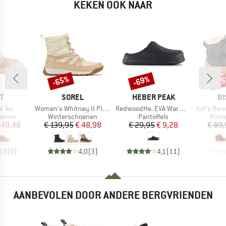
KEKEN OOK NAAR
-65%
-69%
-5
Korting
Korting
Kort
MERK
MERK
M
T
SOREL
HEBER PEAK
BI
Artikel
Artikel
Artikel
s Tex
Women's Whitney II Plus Lace Waterproof
RedwoodHe. EVA Warm Slippers
Kid's Baref
oep
Productgroep
Productgroep
Prod
oenen
Winterschoenen
Pantoffels
Wint
ijs
rlaagde prijs
Prijs
Verlaagde prijs
Prijs
Verlaagde prijs
 49,48
€ 139,95
€ 48,98
€ 29,95
€ 9,28
€ 89,
0,0
(
0
)
4,0
(
3
)
4,1
(
11
)
AANBEVOLEN DOOR ANDERE BERGVRIENDEN