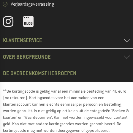
Verjaardagsverrassing
KLANTENSERVICE
OVER BERGFREUNDE
DE OVEREENKOMST HERROEPEN
**De kortingscode is geldig vanaf een minimale besteding van 40 euro
(na retouren). Kortingscodes voor het aanmaken van een
klantenaccount kunnen slechts eenmaal per persoon en bestelling
worden gebruikt. Is niet geldig op artikelen uit de categorieën 'Boeken &
kaarten' en 'Waardebonnen'. Kan niet worden ingewisseld voor contant
geld. Kan niet met andere kortingscodes worden gecombineerd. De
kortingscode mag niet worden doorgegeven of gepubliceerd.