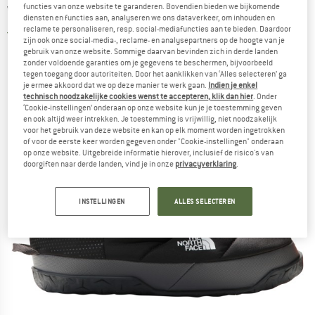
functies van onze website te garanderen. Bovendien bieden we bijkomende
Winterschoenen
diensten en functies aan, analyseren we ons dataverkeer, om inhouden en
reclame te personaliseren, resp. social-mediafuncties aan te bieden. Daardoor
4,0
(1)
zijn ook onze social-media-, reclame- en analysepartners op de hoogte van je
gebruik van onze website. Sommige daarvan bevinden zich in derde landen
zonder voldoende garanties om je gegevens te beschermen, bijvoorbeeld
tegen toegang door autoriteiten. Door het aanklikken van ‘Alles selecteren’ ga
je ermee akkoord dat we op deze manier te werk gaan.
Indien je enkel
technisch noodzakelijke cookies wenst te accepteren, klik dan hier
. Onder
‘Cookie-instellingen’ onderaan op onze website kun je je toestemming geven
en ook altijd weer intrekken. Je toestemming is vrijwillig, niet noodzakelijk
voor het gebruik van deze website en kan op elk moment worden ingetrokken
of voor de eerste keer worden gegeven onder "Cookie-instellingen" onderaan
op onze website. Uitgebreide informatie hierover, inclusief de risico's van
doorgiften naar derde landen, vind je in onze
privacyverklaring
.
INSTELLINGEN
ALLES SELECTEREN