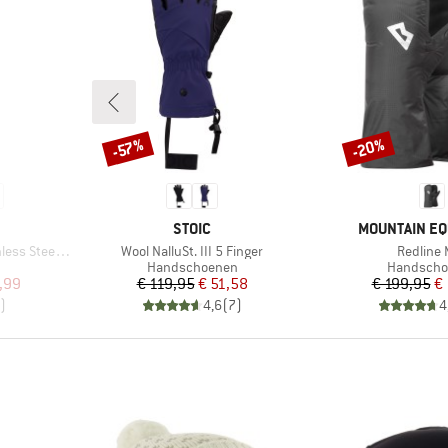
-20%
-57%
Korting
Korting
MERK
MERK
STOIC
MOUNTAIN E
Artikel
Artikel
el Bottle 500
Wool NalluSt. III 5 Finger
Redline 
p
Productgroep
Productgr
Handschoenen
Handscho
de prijs
Prijs
Verlaagde prijs
Pr
Ve
,99
€ 119,95
€ 51,58
€ 199,95
€
)
4,6
(
7
)
4