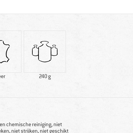
eer
240 g
en chemische reiniging, niet
eken, niet strijken, niet geschikt