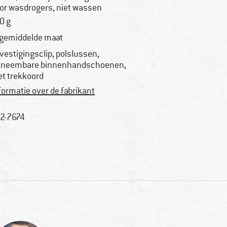
or wasdrogers, niet wassen
0 g
 gemiddelde maat
vestigingsclip, polslussen,
tneembare binnenhandschoenen,
t trekkoord
formatie over de fabrikant
2-7674