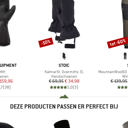
tot -60%
-50%
Korting
Korting
MERK
QUIPMENT
STOIC
Artikel
Artikel
Mitt
KalmarSt. Overmitts 3L
MountainWool60 Jo
oep
Productgroep
Pro
enen
Handschoenen
Win
ijs
rlaagde prijs
Prijs
Verlaagde prijs
 159,96
€ 69,95
€ 34,98
€ 139,95
,7
(
38
)
5,0
(
3
)
DEZE PRODUCTEN PASSEN ER PERFECT BIJ