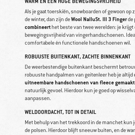
WARM EN EEN HOGE BEWEGINGSVRIJHEID
Als je gaat toerskiën, snowboarden of gewoon op
Wool NalluSt. III 3 Finger
de winter, dan zijn de
de 
combineert
het beste van twee werelden: je krijgt
bewegingsvrijheid van vingerhandschoenen. Ideaal
comfortabele én functionele handschoenen wil.
ROBUUSTE BUITENKANT, ZACHTE BINNENKANT
De weerbestendige buitenkant beschermt betrouw
robuuste handpalmen van geitenleer heb je altijd
uitneembare handschoenen van fleece gemaakt 
natuurlijk gevoel. Hierdoor kun je goed op wisse
aanpassen.
WELDOORDACHT, TOT IN DETAIL
Met behulp van het trekkoord in de manchet kun j
de polsen. Hierdoor blijft sneeuw buiten, en de 