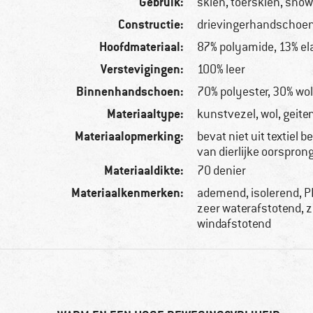
Gebruik:
skiën, toerskiën, sno
Constructie:
drievingerhandschoe
Hoofdmateriaal:
87% polyamide, 13% el
Verstevigingen:
100% leer
Binnenhandschoen:
70% polyester, 30% wo
Materiaaltype:
kunstvezel, wol, geite
Materiaalopmerking:
bevat niet uit textiel 
van dierlijke oorspron
Materiaaldikte:
70 denier
Materiaalkenmerken:
ademend, isolerend, PF
zeer waterafstotend, 
windafstotend