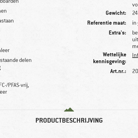
wboarden
vo
nen
Gewicht:
24
astaan
Referentie maat:
in
Extra's:
be
ui
l
me
nleer
Wettelijke
In
bestaande delen
kennisgeving:
g
Art.nr.:
20
C-/PFAS-vrij,
zeer
PRODUCTBESCHRIJVING