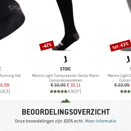
tot -43%
-42%
Korting
Korting
K
MERK
C
STOIC
Artikel
Artikel
 Running Hat
Merino Light Compression Socks Warm
Merino Light
uctgroep
Productgroep
Produc
Compressiesokken
Compr
ijs
rlaagde prijs
Prijs
Verlaagde prijs
 6,98
€ 32,95
€ 19,11
€ 22,95
4,0
(
3
)
4,9
(
27
)
BEOORDELINGSOVERZICHT
Onze beoordelingen zijn 100% echt.
Meer informatie