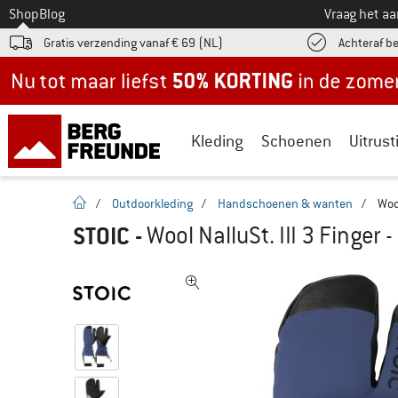
Naar
Shop
Blog
Vraag het a
Gratis verzending vanaf € 69 (NL)
Achteraf b
Nu tot maar liefst -50% in de zomersale!
Kleding
Schoenen
Uitrust
Startpagina
/
Outdoorkleding
/
Handschoenen & wanten
/
Woo
STOIC
-
Wool NalluSt. III 3 Finge