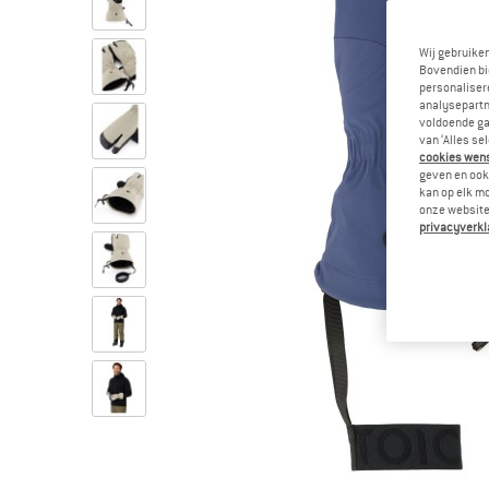
Wij gebruike
Bovendien bi
personalisere
analysepartn
voldoende ga
van ‘Alles se
cookies wenst
geven en ook 
kan op elk m
onze website.
privacyverkl