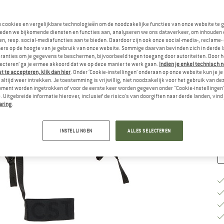
Ki
n cookies en vergelijkbare technologieën om de noodzakelijke functies van onze website te 
eden we bijkomende diensten en functies aan, analyseren we ons dataverkeer, om inhouden 
n, resp. social-mediafuncties aan te bieden. Daardoor zijn ook onze social-media-, reclame-
ers op de hoogte van je gebruik van onze website. Sommige daarvan bevinden zich in derde 
ranties om je gegevens te beschermen, bijvoorbeeld tegen toegang door autoriteiten. Door h
lecteren’ ga je ermee akkoord dat we op deze manier te werk gaan.
Indien je enkel technisch 
M
 te accepteren, klik dan hier
. Onder ‘Cookie-instellingen’ onderaan op onze website kun je 
altijd weer intrekken. Je toestemming is vrijwillig, niet noodzakelijk voor het gebruik van d
oment worden ingetrokken of voor de eerste keer worden gegeven onder "Cookie-instellingen
Le
 Uitgebreide informatie hierover, inclusief de risico's van doorgiften naar derde landen, vind 
Aa
aring
.
INSTELLINGEN
ALLES SELECTEREN