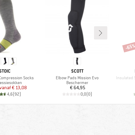
-65
Korti
MERK
MERK
STOIC
SCOTT
Artikel
Artikel
 Compression Socks
Elbow Pads Mission Evo
Insulated 
tgroep
Productgroep
essiesokken
Beschermer
Prijs
Verlaagde prijs
Prijs
vanaf
€ 13,08
€ 64,95
4,6
(
92
)
0,0
(
0
)