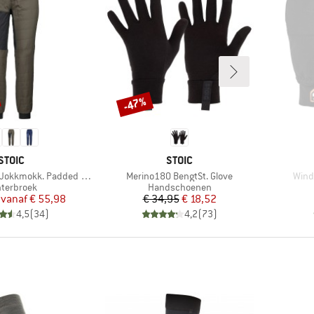
-47%
Korting
MERK
MERK
STOIC
STOIC
Artikel
Artik
kkmokk. Padded Pants
Merino180 BengtSt. Glove
Windb
ductgroep
Productgroep
terbroek
Handschoenen
Prijs
Verlaagde prijs
Prijs
Verlaagde prijs
vanaf
€ 55,98
€ 34,95
€ 18,52
4,5
(
34
)
4,2
(
73
)