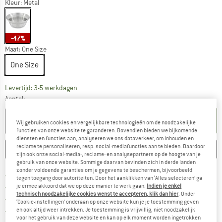
Kleur:
Metal
-47%
Maat:
One Size
One Size
De link wordt geopend in een infovak en bevat le
Levertijd: 3-5 werkdagen
Aantal:
IN DE WINKELMAND
Wij gebruiken cookies en vergelijkbare technologieën om de noodzakelijke
functies van onze website te garanderen. Bovendien bieden we bijkomende
diensten en functies aan, analyseren we ons dataverkeer, om inhouden en
reclame te personaliseren, resp. social-mediafuncties aan te bieden. Daardoor
ONTHOUDEN
VERGELIJKEN
zijn ook onze social-media-, reclame- en analysepartners op de hoogte van je
gebruik van onze website. Sommige daarvan bevinden zich in derde landen
zonder voldoende garanties om je gegevens te beschermen, bijvoorbeeld
Vind hier de verzendinform
Gratis verzending vanaf € 69 (NL)
tegen toegang door autoriteiten. Door het aanklikken van ‘Alles selecteren’ ga
Vind de betalingsinformatie hier! Opent
100 dagen bedenktijd
je ermee akkoord dat we op deze manier te werk gaan.
Indien je enkel
technisch noodzakelijke cookies wenst te accepteren, klik dan hier
. Onder
> 4.000.000 tevreden klanten
‘Cookie-instellingen’ onderaan op onze website kun je je toestemming geven
Alle artikelen in voorraad
en ook altijd weer intrekken. Je toestemming is vrijwillig, niet noodzakelijk
voor het gebruik van deze website en kan op elk moment worden ingetrokken