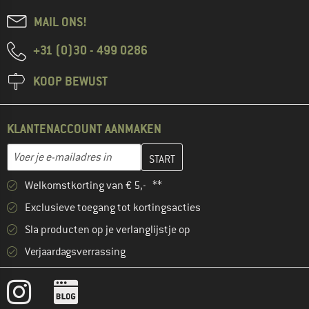
MAIL ONS!
+31 (0)30 - 499 0286
KOOP BEWUST
KLANTENACCOUNT AANMAKEN
Vul je e-mailadres hier in en maak in de volgende stap je klanten
E-mailadres
Welkomstkorting van € 5,- **
Exclusieve toegang tot kortingsacties
Sla producten op je verlanglijstje op
Verjaardagsverrassing