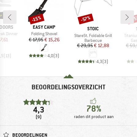
-7
-57%
-15%
Korting
Korting
Kort
MERK
TDOORS
EASY CAMP
MERK
STOIC
Artikel
ak Dinner
Folding Shovel
Artikel
Artikel
StareSt. Foldable Grill
Titani
ijs
rlaagde prijs
Prijs
Verlaagde prijs
 7,61
€ 17,95
€ 15,26
Productgroep
Pro
Barbecue
Gas
Prijs
Verlaagde prijs
€ 29,95
€ 12,88
€ 59
,5
(
13
)
4,0
(
3
)
4,3
(
3
)
BEOORDELINGSOVERZICHT
78%
4,3
(9)
raden dit product aan
BEOORDELINGEN