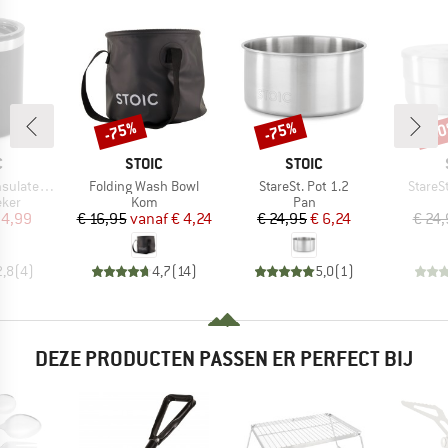
-75%
-75%
-5
Korting
Korting
Kort
K
MERK
MERK
C
STOIC
STOIC
Artikel
Artikel
Artikel
ated Mug
Folding Wash Bowl
StareSt. Pot 1.2
StareSt
groep
Productgroep
Productgroep
eker
Kom
Pan
ijs
rlaagde prijs
Prijs
Verlaagde prijs
Prijs
Verlaagde prijs
 4,99
€ 16,95
vanaf
€ 4,24
€ 24,95
€ 6,24
€ 24
2,8
(
4
)
4,7
(
14
)
5,0
(
1
)
DEZE PRODUCTEN PASSEN ER PERFECT BIJ