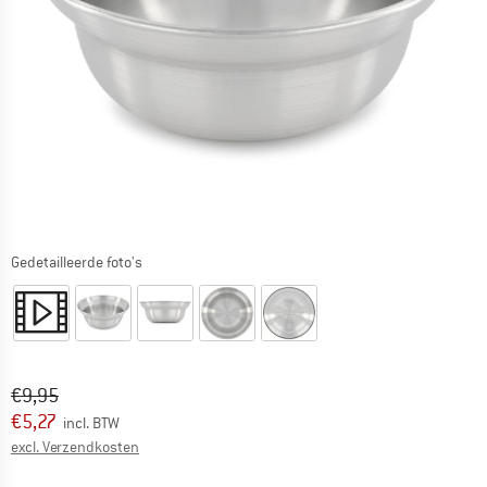
Gedetailleerde foto's
Oorspronkelijke prijs :
Prijs:
€
9,95
€
5,27
incl. BTW
Informatie over de verzendkosten. Opent in een infov
excl. Verzendkosten