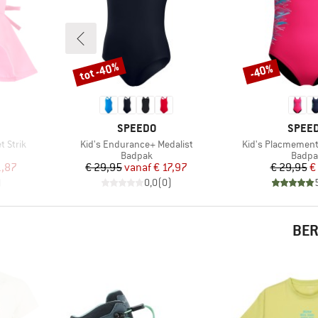
tot -40%
-40%
Korting
Korting
MERK
MERK
SPEEDO
SPEE
Artikel
Artikel
t Strik
Kid's Endurance+ Medalist
Kid's Placmemen
roep
Productgroep
Produ
Badpak
Badpa
de prijs
Prijs
Verlaagde prijs
Pr
Ve
1,87
€ 29,95
vanaf
€ 17,97
€ 29,95
€
)
0,0
(
0
)
BER