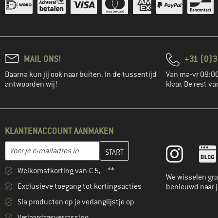
MAIL ONS!
+31 (0)3
Daarna kun jij ook naar buiten. In de tussentijd
Van ma-vr 09:00
antwoorden wij!
klaar. De rest va
KLANTENACCOUNT AANMAKEN
Vul je e-mailadres hier in en maak in de volgende stap je klanten
E-mailadres
Welkomstkorting van € 5,- **
We wisselen gra
Exclusieve toegang tot kortingsacties
benieuwd naar 
Sla producten op je verlanglijstje op
Verjaardagsverrassing