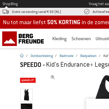
Naar
Shop
Blog
Vraag het a
Gratis verzending vanaf € 69 (NL)
Achteraf b
Nu tot maar liefst -50% in de zomersale!
Kleding
Schoenen
Uitrust
Startpagina
/
Outdoorkleding
/
Badmode
/
Badpakken
/
Kid
SPEEDO
-
Kid's Endurance+ Legsu