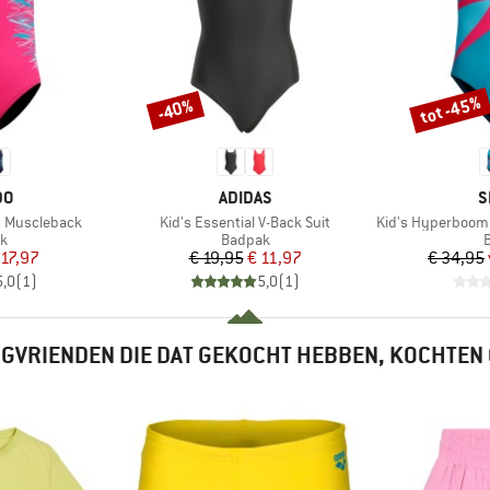
tot -45%
-40%
Korting
Korting
MERK
M
DO
ADIDAS
S
Artikel
Artikel
t Muscleback
Kid's Essential V-Back Suit
Kid's Hyperboom Bu
ctgroep
Productgroep
P
k
Badpak
ijs
rlaagde prijs
Prijs
Verlaagde prijs
 17,97
€ 19,95
€ 11,97
€ 34,95
5,0
(
1
)
5,0
(
1
)
GVRIENDEN DIE DAT GEKOCHT HEBBEN, KOCHTEN