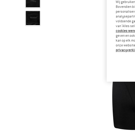
Wij gebruike
Bovendien bi
personalisere
analysepartn
voldoende ga
van ‘Alles se
cookies wenst
geven en ook 
kan op elk m
onze website.
privacyverkl