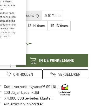
garanderen.
-45%
en reclame te
es een maat:
 en
landen zonder
5-6 Years
7-8 Years
9-10 Years
et aanklikken
noodzakelijke
je toestemming
11-12 Years
13-14 Years
15-16 Years
eze website en
" onderaan op
aattabel
je in onze
De link wordt geopend in een infovak en bevat leveri
vertijd: 3-5 werkdagen
ntal:
IN DE WINKELMAND
ONTHOUDEN
VERGELIJKEN
Vind hier de verzendinformatie
Gratis verzending vanaf € 69 (NL)
Vind de betalingsinformatie hier! Opent in
100 dagen bedenktijd
> 4.000.000 tevreden klanten
Alle artikelen in voorraad