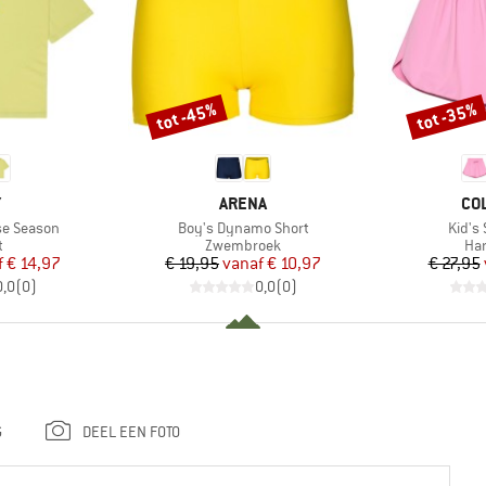
tot -45%
tot -35%
Korting
Korting
K
MERK
ME
Y
ARENA
CO
Artikel
Artike
se Season
Boy's Dynamo Short
Kid's 
ctgroep
Productgroep
Pro
t
Zwembroek
Har
ijs
rlaagde prijs
Prijs
Verlaagde prijs
f
€ 14,97
€ 19,95
vanaf
€ 10,97
€ 27,95
0,0
(
0
)
0,0
(
0
)
G
DEEL EEN FOTO