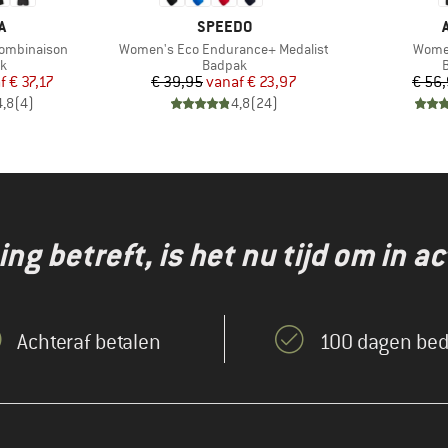
MERK
A
SPEEDO
Artikel
Artike
Combinaison
Women's Eco Endurance+ Medalist
Women
ctgroep
Productgroep
P
k
Badpak
ijs
rlaagde prijs
Prijs
Verlaagde prijs
f
€ 37,17
€ 39,95
vanaf
€ 23,97
€ 56
4,8
(
4
)
4,8
(
24
)
g betreft, is het nu tijd om in ac
Achteraf betalen
100 dagen bed