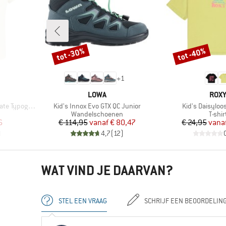
tot -30%
tot -40%
Korting
Korting
+
1
MERK
MER
LOWA
ROX
Artikel
Artikel
pography Tee
Kid's Innox Evo GTX QC Junior
Kid's Daisyloo
oep
Productgroep
Produ
Wandelschoenen
T-shir
de prijs
Prijs
Verlaagde prijs
Pr
Ve
6
€ 114,95
vanaf
€ 80,47
€ 24,95
vana
)
4,7
(
12
)
WAT VIND JE DAARVAN?
STEL EEN VRAAG
SCHRIJF EEN BEOORDELIN