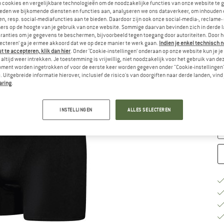
n cookies en vergelijkbare technologieën om de noodzakelijke functies van onze website te 
eden we bijkomende diensten en functies aan, analyseren we ons dataverkeer, om inhouden 
Ki
n, resp. social-mediafuncties aan te bieden. Daardoor zijn ook onze social-media-, reclame-
ers op de hoogte van je gebruik van onze website. Sommige daarvan bevinden zich in derde 
ranties om je gegevens te beschermen, bijvoorbeeld tegen toegang door autoriteiten. Door h
lecteren’ ga je ermee akkoord dat we op deze manier te werk gaan.
Indien je enkel technisch 
 te accepteren, klik dan hier
. Onder ‘Cookie-instellingen’ onderaan op onze website kun je 
altijd weer intrekken. Je toestemming is vrijwillig, niet noodzakelijk voor het gebruik van d
oment worden ingetrokken of voor de eerste keer worden gegeven onder "Cookie-instellingen
M
 Uitgebreide informatie hierover, inclusief de risico's van doorgiften naar derde landen, vind 
aring
.
Le
Aa
INSTELLINGEN
ALLES SELECTEREN