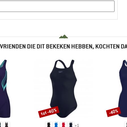
VRIENDEN DIE DIT BEKEKEN HEBBEN, KOCHTEN D
tot -40%
-40%
Korting
Korting
+
1