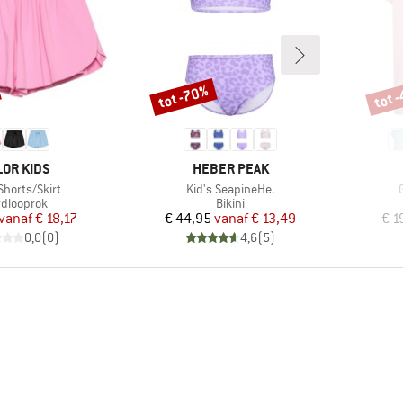
tot -70%
tot 
Korting
Korti
RK
MERK
LOR KIDS
HEBER PEAK
l
Artikel
A
Shorts/Skirt
Kid's SeapineHe.
G
ductgroep
Productgroep
dlooprok
Bikini
Prijs
Verlaagde prijs
Prijs
Verlaagde prijs
vanaf
€ 18,17
€ 44,95
vanaf
€ 13,49
€ 1
0,0
(
0
)
4,6
(
5
)