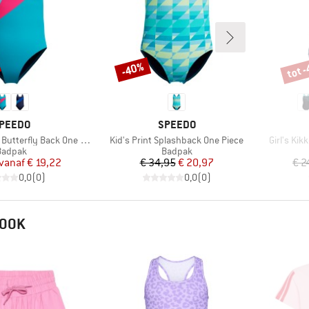
tot 
-40%
Korting
Korti
ERK
MERK
PEEDO
SPEEDO
Artikel
Artikel
tterfly Back One Piece
Kid's Print Splashback One Piece
Girl's Ki
roductgroep
Productgroep
Badpak
Badpak
Prijs
Verlaagde prijs
Prijs
Verlaagde prijs
vanaf
€ 19,22
€ 34,95
€ 20,97
€ 2
0,0
(
0
)
0,0
(
0
)
 OOK