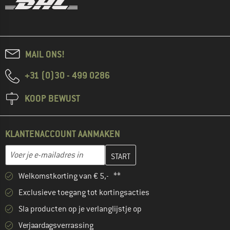
MAIL ONS!
+31 (0)30 - 499 0286
KOOP BEWUST
KLANTENACCOUNT AANMAKEN
Vul je e-mailadres hier in en maak in de volgende stap je klanten
E-mailadres
Welkomstkorting van € 5,- **
Exclusieve toegang tot kortingsacties
Sla producten op je verlanglijstje op
Verjaardagsverrassing