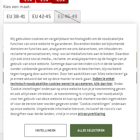
Kies een maat:
EU
38-41
EU
42-45
EU
46-49
Maattabel
De link wordt geopend in een infovak en bevat le
Levertijd: 3-5 werkdagen
Wij gebruiken cookies en vergelijkbare technologieën om de noodzakelijke
functies van onze website te garanderen. Bovendien bieden we bijkomende
Aantal:
diensten en functies aan, analyseren we ons dataverkeer, om inhouden en
reclame te personaliseren, resp. social-mediafuncties aan te bieden. Daardoor
IN DE WINKELMAND
zijn ook onze social-media-, reclame- en analysepartners op de hoogte van je
gebruik van onze website. Sommige daarvan bevinden zich in derde landen
zonder voldoende garanties om je gegevens te beschermen, bijvoorbeeld
tegen toegang door autoriteiten. Door het aanklikken van ‘Alles selecteren’ ga
ONTHOUDEN
VERGELIJKEN
je ermee akkoord dat we op deze manier te werk gaan.
Indien je enkel
technisch noodzakelijke cookies wenst te accepteren, klik dan hier
. Onder
‘Cookie-instellingen’ onderaan op onze website kun je je toestemming geven
Vind hier de verzendinform
Gratis verzending vanaf € 69 (NL)
en ook altijd weer intrekken. Je toestemming is vrijwillig, niet noodzakelijk
voor het gebruik van deze website en kan op elk moment worden ingetrokken
Vind de betalingsinformatie hier! Opent
100 dagen bedenktijd
of voor de eerste keer worden gegeven onder "Cookie-instellingen" onderaan
> 4.000.000 tevreden klanten
op onze website. Uitgebreide informatie hierover, inclusief de risico's van
doorgiften naar derde landen, vind je in onze
privacyverklaring
.
Alle artikelen in voorraad
INSTELLINGEN
ALLES SELECTEREN