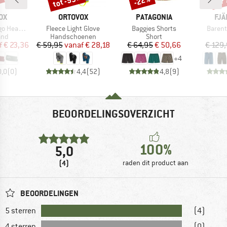
%
tot -53%
-22%
-17
MERK
MERK
ME
OX
ORTOVOX
PATAGONIA
FJÄ
Artikel
Artikel
Artikel
Headband
Fleece Light Glove
Baggies Shorts
Barent
groep
Productgroep
Productgroep
and
Handschoenen
Short
ijs
rlaagde prijs
Prijs
Verlaagde prijs
Prijs
Verlaagde prijs
f
€ 23,36
€ 59,95
vanaf
€ 28,18
€ 64,95
€ 50,66
€ 129
+
4
0,0
(
0
)
4,4
(
52
)
4,8
(
9
)
BEOORDELINGSOVERZICHT
100%
5,0
(4)
raden dit product aan
BEOORDELINGEN
5 sterren
(4)
4 sterren
(0)