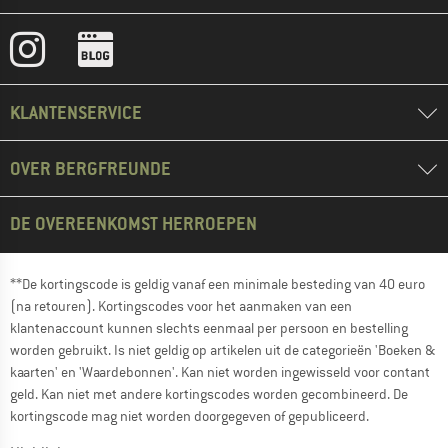
KLANTENSERVICE
OVER BERGFREUNDE
DE OVEREENKOMST HERROEPEN
**De kortingscode is geldig vanaf een minimale besteding van 40 euro
(na retouren). Kortingscodes voor het aanmaken van een
klantenaccount kunnen slechts eenmaal per persoon en bestelling
worden gebruikt. Is niet geldig op artikelen uit de categorieën 'Boeken &
kaarten' en 'Waardebonnen'. Kan niet worden ingewisseld voor contant
geld. Kan niet met andere kortingscodes worden gecombineerd. De
kortingscode mag niet worden doorgegeven of gepubliceerd.