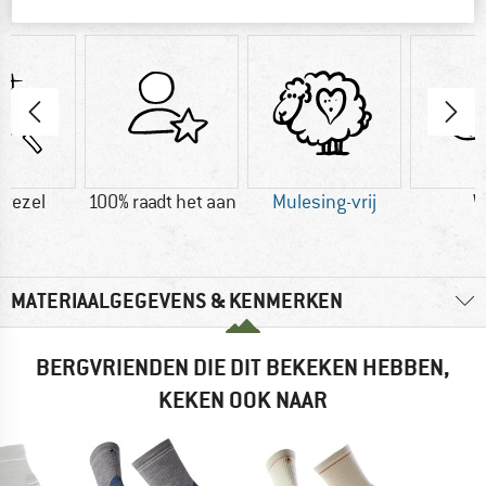
IN EEN OOGOPSLAG
vezel
100% raadt het aan
Mulesing-vrij
W
MATERIAALGEGEVENS & KENMERKEN
BERGVRIENDEN DIE DIT BEKEKEN HEBBEN,
KEKEN OOK NAAR