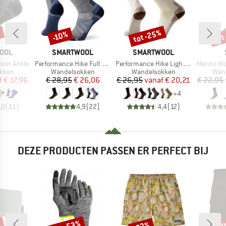
%
tot -25%
tot
-10%
Korting
Korting
Kort
MERK
MERK
OOL
SMARTWOOL
SMARTWOOL
Artikel
Artikel
Artikel
hion Ankle
Performance Hike Full Cushion Crew
Performance Hike Light Cushion Crew
Merino Wool C
roep
Productgroep
Productgroep
Prod
kken
Wandelsokken
Wandelsokken
Wan
ijs
rlaagde prijs
Prijs
Verlaagde prijs
Prijs
Verlaagde prijs
f
€ 17,96
€ 28,95
€ 26,06
€ 26,95
vanaf
€ 20,21
€ 22,95
+
4
,0
(
11
)
4,9
(
22
)
4,4
(
12
)
DEZE PRODUCTEN PASSEN ER PERFECT BIJ
Korting
Korting
Kort