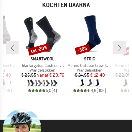
KOCHTEN DAARNA
tot -20%
tot
-50%
Korting
Korting
Kort
K
MERK
MERK
C
SMARTWOOL
STOIC
Artikel
Artikel
Artikel
treme Socks
Hike Targeted Cushion Crew Socks
Merino Outdoor Crew Socks Tech
Merino Trekking
roep
Productgroep
Productgroep
Prod
kken
Wandelsokken
Wandelsokken
Wan
ijs
rlaagde prijs
Prijs
Verlaagde prijs
Prijs
Verlaagde prijs
 15,48
€ 25,95
vanaf
€ 20,76
€ 24,95
€ 12,48
€ 22,95
+
1
,7
(
148
)
5,0
(
4
)
4,6
(
106
)