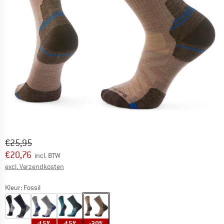
Oorspronkelijke prijs :
Prijs:
€
25,95
€
20,76
incl. BTW
Informatie over de verzendkosten. Opent in een infov
excl. Verzendkosten
Kleur:
Fossil
-15%
-15%
-20%