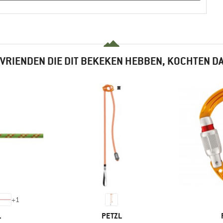
VRIENDEN DIE DIT BEKEKEN HEBBEN, KOCHTEN D
+
1
K
MERK
L
PETZL