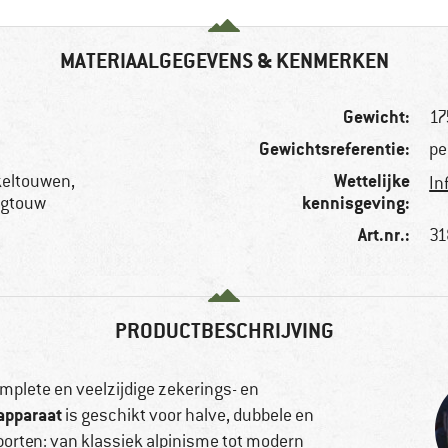
MATERIAALGEGEVENS & KENMERKEN
Gewicht:
17
Gewichtsreferentie:
pe
Wettelijke
keltouwen,
In
kennisgeving:
ngtouw
Art.nr.:
31
PRODUCTBESCHRIJVING
mplete en veelzijdige zekerings- en
apparaat
is geschikt voor halve, dubbele en
orten: van klassiek alpinisme tot modern