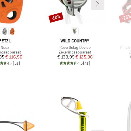
-25
-10%
Korting
Korti
MERK
MERK
PETZL
WILD COUNTRY
Artikel
Artikel
Artikel
Neox
Revo Belay Device
Pinch
ctgroep
Productgroep
P
ngsapparaat
Zekeringsapparaat
Z
Prijs
Verlaagde prijs
Prijs
Verlaagde prijs
,95
€ 116,96
€ 139,95
€ 125,96
4,7
(
51
)
4,5
(
41
)