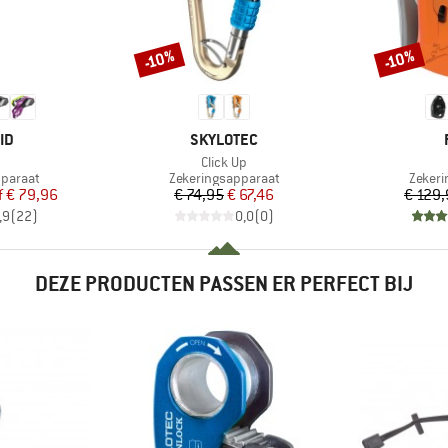
-10%
-10%
Korting
Korting
MERK
ID
SKYLOTEC
l
Artikel
h
Click Up
ep
Productgroep
Produ
pparaat
Zekeringsapparaat
Zekeri
ijs
rlaagde prijs
Prijs
Verlaagde prijs
f
€ 79,96
€ 74,95
€ 67,46
€ 129
,9
(
22
)
0,0
(
0
)
DEZE PRODUCTEN PASSEN ER PERFECT BIJ