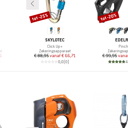
tot -25%
tot -20%
Korting
Korting
MERK
MERK
SKYLOTEC
EDELR
Artikel
Artike
Click Up+
Pinc
Productgroep
Productgro
at
Zekeringsapparaat
Zekeringsa
de prijs
Prijs
Verlaagde prijs
Pr
Ve
6
€ 88,95
vanaf
€ 66,71
€ 99,95
vana
)
0,0
(
0
)
4