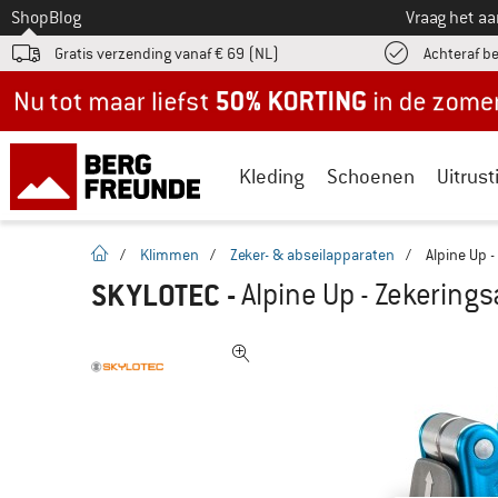
Naar
Shop
Blog
Vraag het a
Gratis verzending vanaf € 69 (NL)
Achteraf b
Nu tot maar liefst -50% in de zomersale!
Kleding
Schoenen
Uitrust
Startpagina
/
Klimmen
/
Zeker- & abseilapparaten
/
Alpine Up 
SKYLOTEC
-
Alpine Up - Zekering