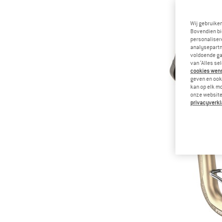
Wij gebruike
Bovendien bi
personalisere
analysepartn
voldoende ga
van ‘Alles se
cookies wenst
geven en ook 
kan op elk m
onze website.
privacyverkl