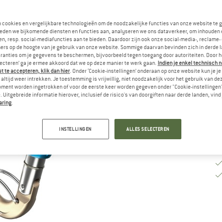
Va
n cookies en vergelijkbare technologieën om de noodzakelijke functies van onze website te 
eden we bijkomende diensten en functies aan, analyseren we ons dataverkeer, om inhouden 
n, resp. social-mediafuncties aan te bieden. Daardoor zijn ook onze social-media-, reclame-
ers op de hoogte van je gebruik van onze website. Sommige daarvan bevinden zich in derde 
Le
ranties om je gegevens te beschermen, bijvoorbeeld tegen toegang door autoriteiten. Door h
Aa
lecteren’ ga je ermee akkoord dat we op deze manier te werk gaan.
Indien je enkel technisch 
 te accepteren, klik dan hier
. Onder ‘Cookie-instellingen’ onderaan op onze website kun je 
altijd weer intrekken. Je toestemming is vrijwillig, niet noodzakelijk voor het gebruik van d
oment worden ingetrokken of voor de eerste keer worden gegeven onder "Cookie-instellingen
 Uitgebreide informatie hierover, inclusief de risico's van doorgiften naar derde landen, vind 
aring
.
INSTELLINGEN
ALLES SELECTEREN