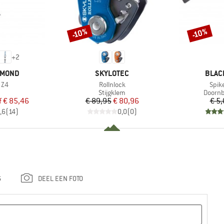
-10%
-10%
Korting
Korting
+
2
MERK
MERK
AMOND
SKYLOTEC
BLAC
Artikel
Artik
 Z4
Rollnlock
Spik
uctgroep
Productgroep
Produc
Stijgklem
Doorn
ijs
rlaagde prijs
Prijs
Verlaagde prijs
f
€ 85,46
€ 89,95
€ 80,96
€ 5
,6
(
14
)
0,0
(
0
)
G
DEEL EEN FOTO