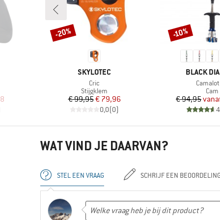
-20%
-10%
Korting
Korting
MERK
MERK
SKYLOTEC
BLACK DI
Artikel
Artikel
Cric
Camalot
Productgroep
Prod
Stijgklem
Cam
de prijs
Prijs
Verlaagde prijs
Pr
Ve
98
€ 99,95
€ 79,96
€ 94,95
vana
)
0,0
(
0
)
4
WAT VIND JE DAARVAN?
STEL EEN VRAAG
SCHRIJF EEN BEOORDELIN