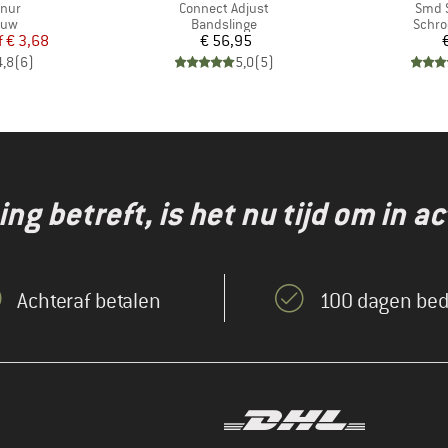
Artikel
Artike
nur
Connect Adjust
Smd 
groep
Productgroep
Produ
ouw
Bandslinge
Schro
ijs
rlaagde prijs
Prijs
f
€ 3,68
€ 56,95
4,8
(
6
)
5,0
(
5
)
g betreft, is het nu tijd om in ac
Achteraf betalen
100 dagen bed