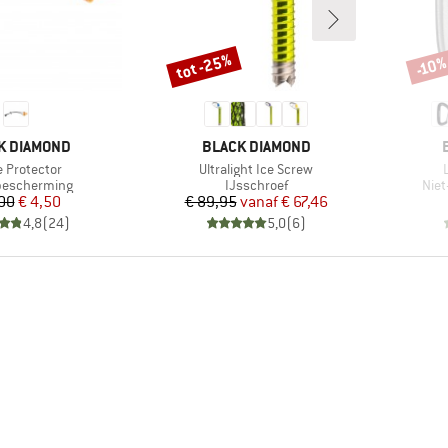
tot -25%
-10
Korting
Korti
MERK
K DIAMOND
BLACK DIAMOND
el
Artikel
A
e Protector
Ultralight Ice Screw
tgroep
Productgroep
Pro
bescherming
IJsschroef
Niet
Prijs
Verlaagde prijs
Prijs
Verlaagde prijs
,00
€ 4,50
€ 89,95
vanaf
€ 67,46
4,8
(
24
)
5,0
(
6
)