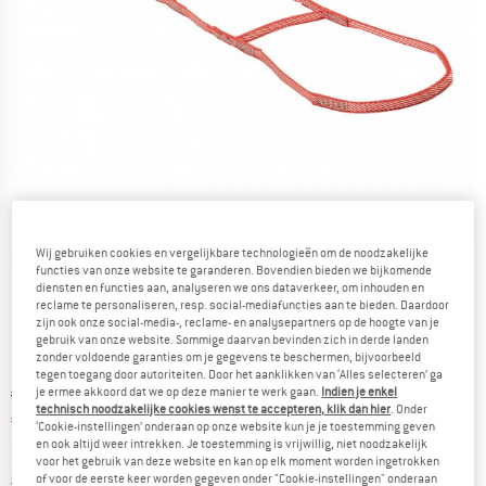
Wij gebruiken cookies en vergelijkbare technologieën om de noodzakelijke
Gedetailleerde foto's
functies van onze website te garanderen. Bovendien bieden we bijkomende
diensten en functies aan, analyseren we ons dataverkeer, om inhouden en
reclame te personaliseren, resp. social-mediafuncties aan te bieden. Daardoor
zijn ook onze social-media-, reclame- en analysepartners op de hoogte van je
gebruik van onze website. Sommige daarvan bevinden zich in derde landen
zonder voldoende garanties om je gegevens te beschermen, bijvoorbeeld
tegen toegang door autoriteiten. Door het aanklikken van ‘Alles selecteren’ ga
Oorspronkelijke prijs :
Prijs:
€
55,95
je ermee akkoord dat we op deze manier te werk gaan.
Indien je enkel
technisch noodzakelijke cookies wenst te accepteren, klik dan hier
. Onder
€
50,36
incl. BTW
‘Cookie-instellingen’ onderaan op onze website kun je je toestemming geven
en ook altijd weer intrekken. Je toestemming is vrijwillig, niet noodzakelijk
Basisprijs:
€
35,97
/ m
voor het gebruik van deze website en kan op elk moment worden ingetrokken
Informatie over de verzendkosten. Opent in een infov
excl. Verzendkosten
of voor de eerste keer worden gegeven onder "Cookie-instellingen" onderaan