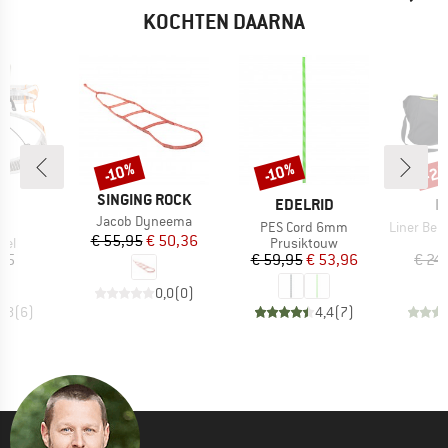
KOCHTEN DAARNA
-2
-10%
-10%
Korting
Korting
Kort
MERK
SINGING ROCK
K
MERK
M
L
EDELRID
E
Artikel
Jacob Dyneema
kel
Artikel
Artikel
PES Cord 6mm
Liner Bergf
Prijs
Verlaagde prijs
€ 55,95
€ 50,36
groep
Productgroep
P
del
Prusiktouw
T
ijs
Prijs
Verlaagde prijs
45
€ 59,95
€ 53,96
€ 24
0,0
(
0
)
3,8
(
6
)
4,4
(
7
)