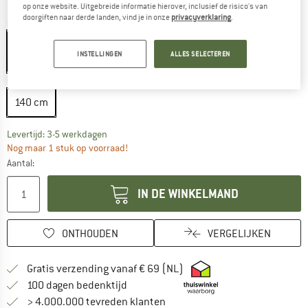
op onze website. Uitgebreide informatie hierover, inclusief de risico's van
doorgiften naar derde landen, vind je in onze
privacyverklaring
.
Kleur:
Red / White
Red / White
INSTELLINGEN
ALLES SELECTEREN
-10%
Maat:
140 cm
140 cm
De link wordt geopend in een infovak en bevat le
Levertijd: 3-5 werkdagen
Nog maar 1 stuk op voorraad!
Aantal:
IN DE WINKELMAND
ONTHOUDEN
VERGELIJKEN
Vind hier de verzendinform
Gratis verzending vanaf € 69 (NL)
Vind de betalingsinformatie hier! Opent
100 dagen bedenktijd
> 4.000.000 tevreden klanten