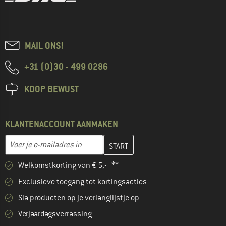
MAIL ONS!
+31 (0)30 - 499 0286
KOOP BEWUST
KLANTENACCOUNT AANMAKEN
Vul je e-mailadres hier in en maak in de volgende stap je klanten
E-mailadres
Welkomstkorting van € 5,- **
Exclusieve toegang tot kortingsacties
Sla producten op je verlanglijstje op
Verjaardagsverrassing