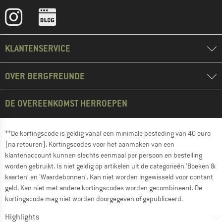
KLANTENSERVICE
OVER BERGFREUNDE
DE OVEREENKOMST HERROEPEN
**De kortingscode is geldig vanaf een minimale besteding van 40 euro
(na retouren). Kortingscodes voor het aanmaken van een
klantenaccount kunnen slechts eenmaal per persoon en bestelling
worden gebruikt. Is niet geldig op artikelen uit de categorieën 'Boeken &
kaarten' en 'Waardebonnen'. Kan niet worden ingewisseld voor contant
geld. Kan niet met andere kortingscodes worden gecombineerd. De
kortingscode mag niet worden doorgegeven of gepubliceerd.
Highlights