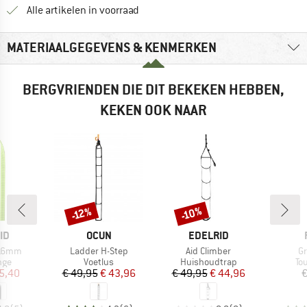
Alle artikelen in voorraad
MATERIAALGEGEVENS & KENMERKEN
BERGVRIENDEN DIE DIT BEKEKEN HEBBEN,
KEKEN OOK NAAR
-10%
-12%
Korting
Korting
MERK
MERK
ID
OCUN
EDELRID
Artikel
Artikel
Ar
 16mm
Ladder H-Step
Aid Climber
Gr
groep
Productgroep
Productgroep
Pr
nge
Voetlus
Huishoudtrap
To
ijs
rlaagde prijs
Prijs
Verlaagde prijs
Prijs
Verlaagde prijs
5,40
€ 49,95
€ 43,96
€ 49,95
€ 44,96
€