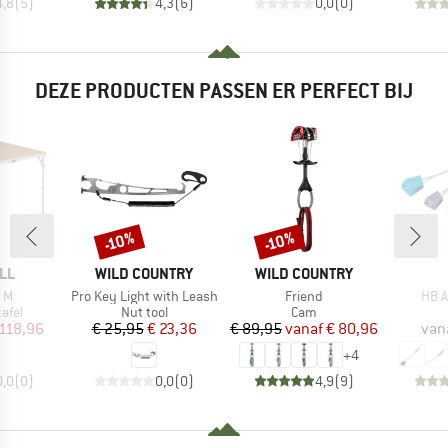
4,8
(
5
)
4,3
(
6
)
0,0
(
0
)
DEZE PRODUCTEN PASSEN ER PERFECT BIJ
-10%
-10%
Korting
Korting
MERK
MERK
LL
WILD COUNTRY
WILD COUNTRY
Artikel
Artikel
Artik
 M
Pro Key Light with Leash
Friend
HB A
roep
Productgroep
Productgroep
afel
Nut tool
Cam
ijs
rlaagde prijs
Prijs
Verlaagde prijs
Prijs
Verlaagde prijs
 118,96
€ 25,95
€ 23,36
€ 89,95
vanaf
€ 80,96
van
+
4
0,0
(
0
)
0,0
(
0
)
4,9
(
9
)