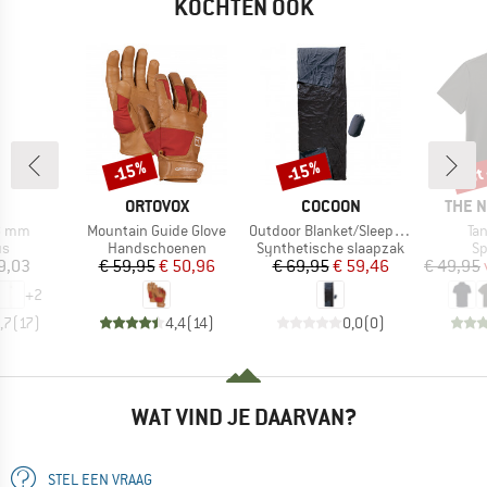
KOCHTEN OOK
tot
-15%
-15%
Korting
Korting
Kort
K
MERK
MERK
MERK
ORTOVOX
COCOON
THE 
Artikel
Artikel
Art
8 mm
Mountain Guide Glove
Outdoor Blanket/Sleepingbag
Ta
tgroep
Productgroep
Productgroep
Pr
us
Handschoenen
Synthetische slaapzak
Sp
ijs
Prijs
Verlaagde prijs
Prijs
Verlaagde prijs
9,03
€ 59,95
€ 50,96
€ 69,95
€ 59,46
€ 49,95
+
2
,7
(
17
)
4,4
(
14
)
0,0
(
0
)
WAT VIND JE DAARVAN?
STEL EEN VRAAG