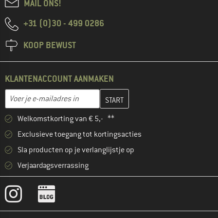
MAIL ONS!
+31 (0)30 - 499 0286
KOOP BEWUST
KLANTENACCOUNT AANMAKEN
Vul je e-mailadres hier in en maak in de volgende stap je klanten
E-mailadres
Welkomstkorting van € 5,- **
Exclusieve toegang tot kortingsacties
Sla producten op je verlanglijstje op
Verjaardagsverrassing