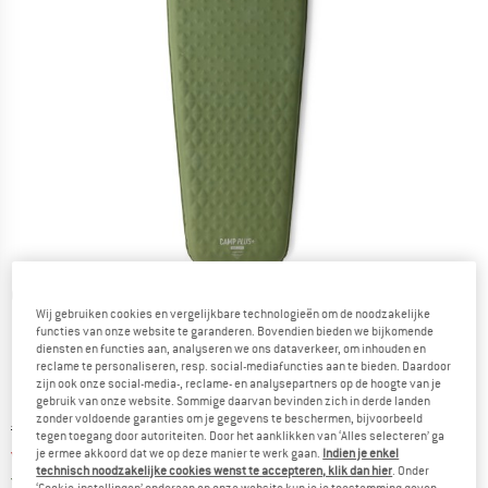
Gedetailleerde foto's
Wij gebruiken cookies en vergelijkbare technologieën om de noodzakelijke
functies van onze website te garanderen. Bovendien bieden we bijkomende
diensten en functies aan, analyseren we ons dataverkeer, om inhouden en
reclame te personaliseren, resp. social-mediafuncties aan te bieden. Daardoor
zijn ook onze social-media-, reclame- en analysepartners op de hoogte van je
gebruik van onze website. Sommige daarvan bevinden zich in derde landen
zonder voldoende garanties om je gegevens te beschermen, bijvoorbeeld
Oorspronkelijke prijs :
Prijs:
€
99,95
tegen toegang door autoriteiten. Door het aanklikken van ‘Alles selecteren’ ga
vanaf
€
84,96
je ermee akkoord dat we op deze manier te werk gaan.
Indien je enkel
incl. BTW
technisch noodzakelijke cookies wenst te accepteren, klik dan hier
. Onder
Nederland. Informatie over de verzend
Gratis verzending
(NL)
‘Cookie-instellingen’ onderaan op onze website kun je je toestemming geven