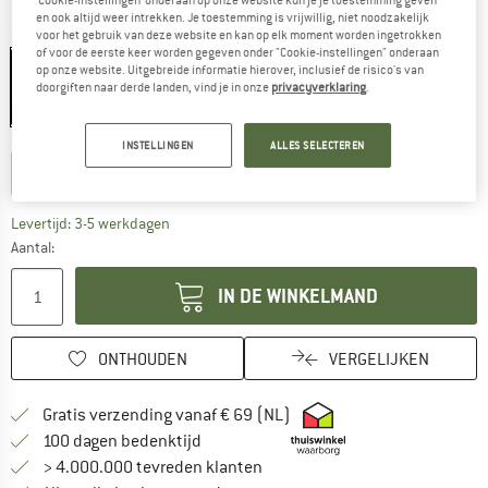
en ook altijd weer intrekken. Je toestemming is vrijwillig, niet noodzakelijk
Kleur:
Cypress
voor het gebruik van deze website en kan op elk moment worden ingetrokken
of voor de eerste keer worden gegeven onder "Cookie-instellingen" onderaan
op onze website. Uitgebreide informatie hierover, inclusief de risico's van
doorgiften naar derde landen, vind je in onze
privacyverklaring
.
-15%
Kies een maat:
INSTELLINGEN
ALLES SELECTEREN
183 x 56 x 7 cm - Regular
198 x 64 x 7 cm - Large
De link wordt geopend in een infovak en bevat le
Levertijd: 3-5 werkdagen
Aantal:
IN DE WINKELMAND
ONTHOUDEN
VERGELIJKEN
Vind hier de verzendinform
Gratis verzending vanaf € 69 (NL)
Vind de betalingsinformatie hier! Opent
100 dagen bedenktijd
> 4.000.000 tevreden klanten