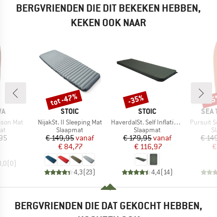
BERGVRIENDEN DIE DIT BEKEKEN HEBBEN,
KEKEN OOK NAAR
tot -47%
-35%
-1
Korting
Korting
Kort
MERK
MERK
MER
WA
STOIC
STOIC
SEA 
Artikel
Artikel
Artikel
ason Mat
NijakSt. II Sleeping Mat
HaverdalSt. Self Inflating Mat
Pursuit Se
tgroep
Productgroep
Productgroep
P
at
Slaapmat
Slaapmat
S
ijs
Prijs
Verlaagde prijs
Prijs
Verlaagde prijs
,95
€ 149,95
vanaf
€ 179,95
vanaf
€ 14
€ 84,77
€ 116,97
€
0,0
(
0
)
4,3
(
23
)
4,4
(
14
)
BERGVRIENDEN DIE DAT GEKOCHT HEBBEN,