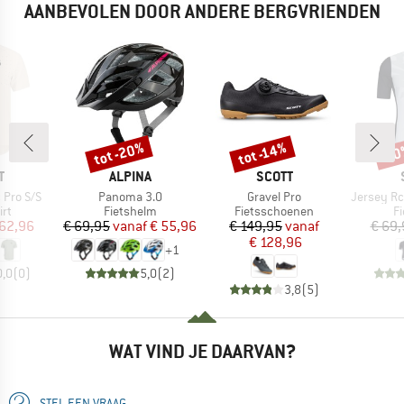
AANBEVOLEN DOOR ANDERE BERGVRIENDEN
tot -20%
tot -14%
-1
Korting
Korting
Kort
K
MERK
MERK
T
ALPINA
SCOTT
Artikel
Artikel
Artikel
c Pro S/S
Panoma 3.0
Gravel Pro
Jersey Rc
tgroep
Productgroep
Productgroep
P
irt
Fietshelm
Fietsschoenen
Fi
ijs
rlaagde prijs
Prijs
Verlaagde prijs
Prijs
Verlaagde prijs
 62,96
€ 69,95
vanaf
€ 55,96
€ 149,95
vanaf
€ 69,
€ 128,96
+
1
0,0
(
0
)
5,0
(
2
)
3,8
(
5
)
WAT VIND JE DAARVAN?
STEL EEN VRAAG