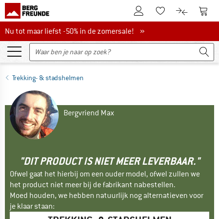
De klantenaccount
Naar
Naar de verlanglijs
Naar de pro
Nu tot maar liefst -50% in de zomersale!
Nu tot maar liefst -50% in de zomersale! »
Trekking- & stadshelmen
Bergvriend Max
"DIT PRODUCT IS NIET MEER LEVERBAAR."
Ofwel gaat het hierbij om een ouder model, ofwel zullen we
het product niet meer bij de fabrikant nabestellen.
Moed houden, we hebben natuurlijk nog alternatieven voor
je klaar staan: