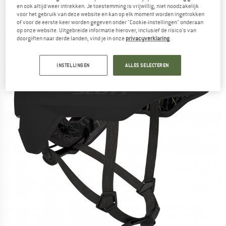
en ook altijd weer intrekken. Je toestemming is vrijwillig, niet noodzakelijk
(0)
voor het gebruik van deze website en kan op elk moment worden ingetrokken
of voor de eerste keer worden gegeven onder "Cookie-instellingen" onderaan
op onze website. Uitgebreide informatie hierover, inclusief de risico's van
doorgiften naar derde landen, vind je in onze
privacyverklaring
.
INSTELLINGEN
ALLES SELECTEREN