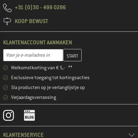
+31 (0)30 - 499 0286
KOOP BEWUST
KLANTENACCOUNT AANMAKEN
Vul je e-mailadres hier in en maak in de volgende stap je klanten
E-mailadres
Welkomstkorting van € 5,- **
Exclusieve toegang tot kortingsacties
Sla producten op je verlanglijstje op
Verjaardagsverrassing
KLANTENSERVICE