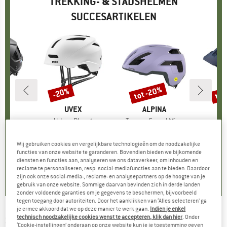
TREKKING- & STADSHELMEN
SUCCESARTIKELEN
%
tot -20%
tot
-20%
Korting
Korting
Kort
K
X
MERK
UVEX
MERK
ALPINA
ide
Artikel
Urban Planet
Artikel
Taunus Gravel Mips
Art
Tau
tgroep
elm
Productgroep
Fietshelm
Productgroep
Fietshelm
P
Fi
f
ijs
rlaagde prijs
€ 71,96
€ 99,95
Prijs
Verlaagde prijs
€ 79,96
€ 99,95
vanaf
Prijs
Verlaagde prijs
€ 79,96
€ 99,95
Wij gebruiken cookies en vergelijkbare technologieën om de noodzakelijke
+
3
functies van onze website te garanderen. Bovendien bieden we bijkomende
diensten en functies aan, analyseren we ons dataverkeer, om inhouden en
0,0
(
0
)
5,0
(
3
)
5,0
(
3
)
reclame te personaliseren, resp. social-mediafuncties aan te bieden. Daardoor
zijn ook onze social-media-, reclame- en analysepartners op de hoogte van je
gebruik van onze website. Sommige daarvan bevinden zich in derde landen
zonder voldoende garanties om je gegevens te beschermen, bijvoorbeeld
tegen toegang door autoriteiten. Door het aanklikken van ‘Alles selecteren’ ga
je ermee akkoord dat we op deze manier te werk gaan.
Indien je enkel
technisch noodzakelijke cookies wenst te accepteren, klik dan hier
. Onder
SCOTT
-
La Mokka Plus - Fietshelm
‘Cookie-instellingen’ onderaan op onze website kun je je toestemming geven