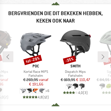
BERGVRIENDEN DIE DIT BEKEKEN HEBBEN,
KEKEN OOK NAAR
%
tot -29%
tot
-35%
Korting
Korting
Kort
K
MERK
MERK
POC
SMITH
Artikel
Artikel
Art
a Mips
Kortal Race MIPS
Dispatch Mips
Si
tgroep
Productgroep
Productgroep
Pr
elm
Fietshelm
Fietshelm
Fi
ijs
rlaagde prijs
Prijs
Verlaagde prijs
Prijs
Verlaagde prijs
vanaf
€ 269,95
vanaf
€ 169,95
€ 110,47
€ 84,95
96
€ 191,66
+
6
4,0
(
3
)
5,0
(
2
)
4,8
(
12
)