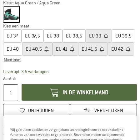
Kleur:
Aqua Green / Aqua Green
Kies een maat:
EU
37
EU
37,5
EU
38
EU
38,5
EU
39
EU
39,5
EU
40
EU
40,5
EU
41
EU
41,5
EU
42
Maattabel
De link wordt geopend in een infovak en bevat le
Levertijd: 3-5 werkdagen
Aantal:
IN DE WINKELMAND
ONTHOUDEN
VERGELIJKEN
Vind hier de verzendinform
Gratis verzending vanaf € 69 (NL)
Wij gebruiken cookies en vergelijkbare technologieën om de noodzakelijke
Vind de betalingsinformatie hier! Opent
100 dagen bedenktijd
functies van onze website te garanderen. Bovendien bieden we bijkomende
diensten en functies aan, analyseren we ons dataverkeer, om inhouden en