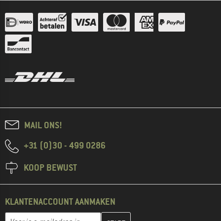
MAIL ONS!
+31 (0)30 - 499 0286
KOOP BEWUST
KLANTENACCOUNT AANMAKEN
Vul je e-mailadres hier in en maak in de volgende stap je klanten
E-mailadres