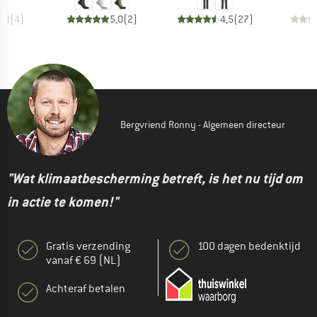
4,3
(
4
)
5,0
(
2
)
4,5
(
27
)
Bergvriend Ronny - Algemeen directeur
"Wat klimaatbescherming betreft, is het nu tijd om
in actie te komen!"
Gratis verzending
100 dagen bedenktijd
vanaf € 69 (NL)
Achteraf betalen