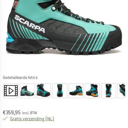
Gedetailleerde foto's
Prijs:
€
359,95
incl. BTW
Nederland. Informatie over de verzend
Gratis verzending
(NL)