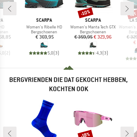
tot
-10%
Korting
Kort
MERK
MERK
ME
PA
SCARPA
SCARPA
LA 
Artikel
Artikel
Artikel
 HD
Women's Ribelle HD
Women's Manta Tech GTX
Women's Aeq
roep
Productgroep
Productgroep
Prod
enen
Bergschoenen
Bergschoenen
Ber
ijs
Prijs
Prijs
Verlaagde prijs
58,85
€ 369,95
€ 359,95
€ 323,96
€ 32
€
5,0
(
2
)
5,0
(
3
)
4,3
(
3
)
BERGVRIENDEN DIE DAT GEKOCHT HEBBEN,
KOCHTEN OOK
-18%
Korting