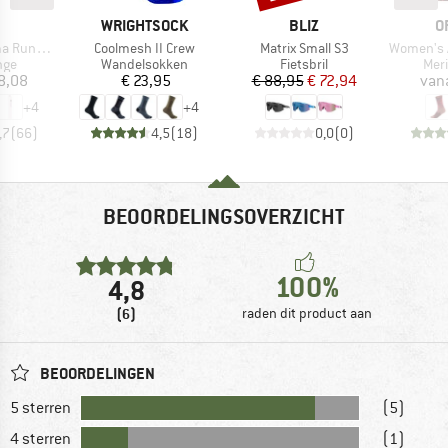
K
MERK
MERK
M
WRIGHTSOCK
BLIZ
O
Artikel
Artikel
Artikel
schlinge
Coolmesh II Crew
Matrix Small S3
Women's All M
groep
Productgroep
Productgroep
Pro
nge
Wandelsokken
Fietsbril
Mer
ijs
Prijs
Prijs
Verlaagde prijs
8,08
€ 23,95
€ 88,95
€ 72,94
van
+
4
+
4
,7
(
66
)
4,5
(
18
)
0,0
(
0
)
BEOORDELINGSOVERZICHT
100%
4,8
(6)
raden dit product aan
BEOORDELINGEN
5 sterren
(5)
4 sterren
(1)