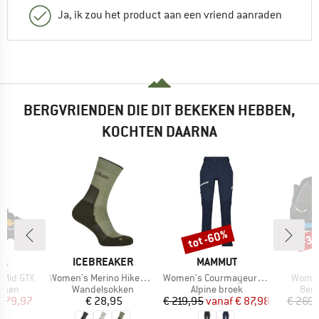
Ja, ik zou het product aan een vriend aanraden
BERGVRIENDEN DIE DIT BEKEKEN HEBBEN,
KOCHTEN DAARNA
tot -60%
-3
Korting
Kort
MERK
MERK
M
WA
ICEBREAKER
MAMMUT
S
Artikel
Artikel
Artikel
 Mid GTX
Women's Merino Hike+ Light Crew
Women's Courmayeur SO Pants
Women
roep
Productgroep
Productgroep
Prod
enen
Wandelsokken
Alpine broek
Ber
ijs
rlaagde prijs
Prijs
Prijs
Verlaagde prijs
 279,97
€ 28,95
€ 219,95
vanaf
€ 87,98
€ 269,