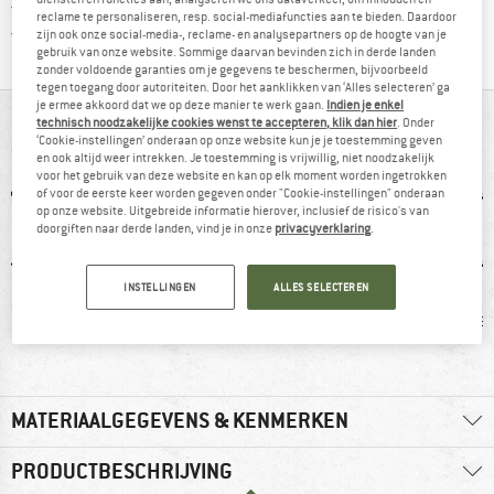
> 4.000.000 tevreden klanten
reclame te personaliseren, resp. social-mediafuncties aan te bieden. Daardoor
Alle artikelen in voorraad
zijn ook onze social-media-, reclame- en analysepartners op de hoogte van je
gebruik van onze website. Sommige daarvan bevinden zich in derde landen
zonder voldoende garanties om je gegevens te beschermen, bijvoorbeeld
tegen toegang door autoriteiten. Door het aanklikken van ‘Alles selecteren’ ga
je ermee akkoord dat we op deze manier te werk gaan.
Indien je enkel
IN EEN OOGOPSLAG
technisch noodzakelijke cookies wenst te accepteren, klik dan hier
. Onder
‘Cookie-instellingen’ onderaan op onze website kun je je toestemming geven
en ook altijd weer intrekken. Je toestemming is vrijwillig, niet noodzakelijk
voor het gebruik van deze website en kan op elk moment worden ingetrokken
of voor de eerste keer worden gegeven onder "Cookie-instellingen" onderaan
op onze website. Uitgebreide informatie hierover, inclusief de risico's van
doorgiften naar derde landen, vind je in onze
privacyverklaring
.
INSTELLINGEN
ALLES SELECTEREN
0 g
100% raadt het aan
Waterdicht
Vibra
MATERIAALGEGEVENS & KENMERKEN
PRODUCTBESCHRIJVING