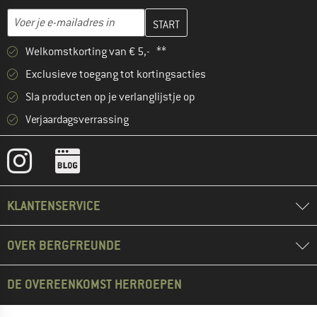
Vul je e-mailadres hier in en maak in de volgende stap je klanten
E-mailadres
Welkomstkorting van € 5,- **
Exclusieve toegang tot kortingsacties
Sla producten op je verlanglijstje op
Verjaardagsverrassing
KLANTENSERVICE
OVER BERGFREUNDE
DE OVEREENKOMST HERROEPEN