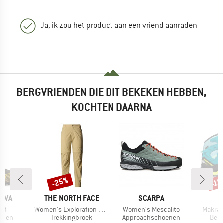
Ja, ik zou het product aan een vriend aanraden
BERGVRIENDEN DIE DIT BEKEKEN HEBBEN,
KOCHTEN DAARNA
-25%
-1
Korting
Kort
MERK
MERK
M
TIVA
THE NORTH FACE
SCARPA
H
Artikel
Artikel
Artikel
it
Women's Exploration Convertible Pants
Women's Mescalito
Makra 
roep
Productgroep
Productgroep
Prod
enen
Trekkingbroek
Approachschoenen
Ber