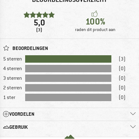
100%
5,0
(3)
raden dit product aan
BEOORDELINGEN
5 sterren
(3)
4 sterren
(0)
3 sterren
(0)
2 sterren
(0)
1 ster
(0)
VOORDELEN
GEBRUIK