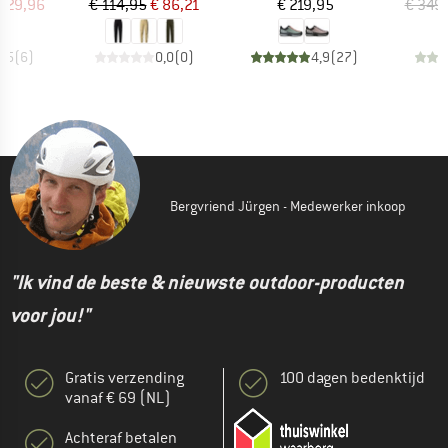
ijs
rlaagde prijs
Prijs
Verlaagde prijs
Prijs
629,96
€ 114,95
€ 86,21
€ 219,95
€ 349
4,5
(
6
)
0,0
(
0
)
4,9
(
27
)
Bergvriend Jürgen - Medewerker inkoop
"Ik vind de beste & nieuwste outdoor-producten
voor jou!"
Gratis verzending
100 dagen bedenktijd
vanaf € 69 (NL)
Achteraf betalen