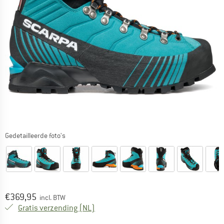
Gedetailleerde foto's
Prijs:
€
369,95
incl. BTW
Nederland. Informatie over de verzend
Gratis verzending
(NL)