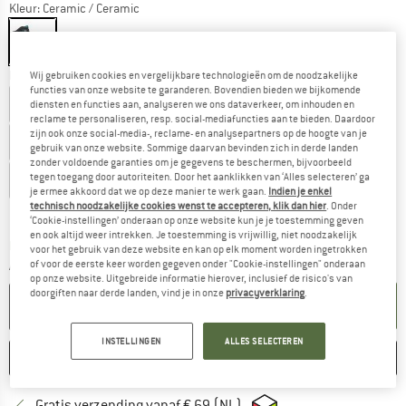
Kleur:
Ceramic / Ceramic
Kies een maat:
Wij gebruiken cookies en vergelijkbare technologieën om de noodzakelijke
functies van onze website te garanderen. Bovendien bieden we bijkomende
EU
37
EU
37,5
EU
38
EU
38,5
EU
39
diensten en functies aan, analyseren we ons dataverkeer, om inhouden en
reclame te personaliseren, resp. social-mediafuncties aan te bieden. Daardoor
zijn ook onze social-media-, reclame- en analysepartners op de hoogte van je
EU
39,5
EU
40
EU
40,5
EU
41
EU
41,5
gebruik van onze website. Sommige daarvan bevinden zich in derde landen
zonder voldoende garanties om je gegevens te beschermen, bijvoorbeeld
tegen toegang door autoriteiten. Door het aanklikken van ‘Alles selecteren’ ga
EU
42
je ermee akkoord dat we op deze manier te werk gaan.
Indien je enkel
technisch noodzakelijke cookies wenst te accepteren, klik dan hier
. Onder
Maattabel
‘Cookie-instellingen’ onderaan op onze website kun je je toestemming geven
en ook altijd weer intrekken. Je toestemming is vrijwillig, niet noodzakelijk
De link wordt geopend in een infovak en bevat le
Levertijd: 3-5 werkdagen
voor het gebruik van deze website en kan op elk moment worden ingetrokken
of voor de eerste keer worden gegeven onder "Cookie-instellingen" onderaan
Aantal:
op onze website. Uitgebreide informatie hierover, inclusief de risico's van
doorgiften naar derde landen, vind je in onze
privacyverklaring
.
IN DE WINKELMAND
INSTELLINGEN
ALLES SELECTEREN
ONTHOUDEN
VERGELIJKEN
Vind hier de verzendinform
Gratis verzending vanaf € 69 (NL)