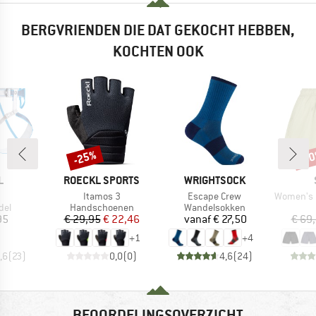
BERGVRIENDEN DIE DAT GEKOCHT HEBBEN,
KOCHTEN OOK
-25%
-6
Korting
Kort
K
MERK
MERK
L
ROECKL SPORTS
WRIGHTSOCK
el
Artikel
Artikel
Artikel
Itamos 3
Escape Crew
Women's Hem
groep
Productgroep
Productgroep
del
Handschoenen
Wandelsokken
ijs
Prijs
Verlaagde prijs
Prijs
95
€ 29,95
€ 22,46
vanaf
€ 27,50
€ 69
+
1
+
4
,6
(
23
)
0,0
(
0
)
4,6
(
24
)
BEOORDELINGSOVERZICHT