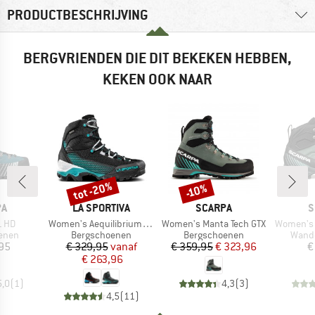
PRODUCTBESCHRIJVING
BERGVRIENDEN DIE DIT BEKEKEN HEBBEN,
KEKEN OOK NAAR
tot -20%
-10%
Korting
Korting
MERK
MERK
M
PA
LA SPORTIVA
SCARPA
S
Artikel
Artikel
Artikel
L HD
Women's Aequilibrium ST GTX
Women's Manta Tech GTX
Women's 
roep
Productgroep
Productgroep
Produ
enen
Bergschoenen
Bergschoenen
Wand
ijs
Prijs
Verlaagde prijs
Prijs
Verlaagde prijs
,95
€ 329,95
vanaf
€ 359,95
€ 323,96
€
€ 263,96
5,0
(
1
)
4,3
(
3
)
4,5
(
11
)