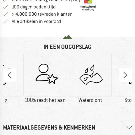
Vind de betalingsinformatie hier! Opent
100 dagen bedenktijd
> 4.000.000 tevreden klanten
Alle artikelen in voorraad
IN EEN OOGOPSLAG
0 g
100% raadt het aan
Waterdicht
Stoo
MATERIAALGEGEVENS & KENMERKEN