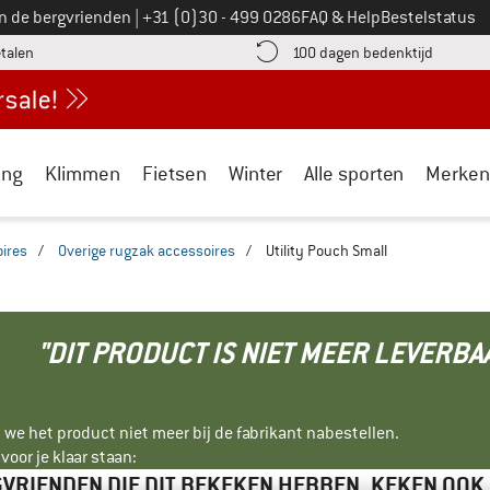
Bel ons op
an de bergvrienden
|
+31 (0)30 - 499 0286
FAQ & Help
Bestelstatus
vind de betalingsinformatie hier! Opent in een infovak
Vind de b
etalen
100 dagen bedenktijd
ing
Klimmen
Fietsen
Winter
Alle sporten
Merken
ires
/
Overige rugzak accessoires
/
Utility Pouch Small
"DIT PRODUCT IS NIET MEER LEVERBA
 we het product niet meer bij de fabrikant nabestellen.
oor je klaar staan:
VRIENDEN DIE DIT BEKEKEN HEBBEN, KEKEN OOK