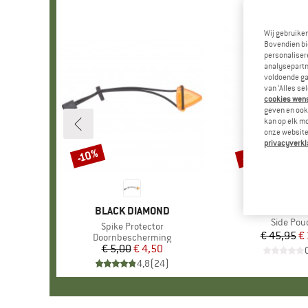
Wij gebruike
Bovendien bi
personalisere
analysepartn
voldoende ga
van ‘Alles se
cookies wenst
geven en ook 
kan op elk m
onze website.
privacyverkl
-10%
-15%
Korting
Korting
MERK
SAVOT
MERK
BLACK DIAMOND
Artikel
Side Pou
Artikel
Spike Protector
€ 45,95
Pr
Ve
€
Productgroep
Doornbescherming
€ 5,00
Prijs
Verlaagde prijs
€ 4,50
4,8
(
24
)