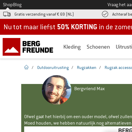
Naar
Shop
Blog
Vraag het a
Gratis verzending vanaf € 69 (NL)
Achteraf b
Nu tot maar liefst -50% in de zomersale!
Kleding
Schoenen
Uitrust
Startpagina
/
Outdooruitrusting
/
Rugzakken
/
Rugzak accesso
Bergvriend Max
Ofwel gaat het hierbij om een ouder model, ofwel zullen
Moed houden, we hebben natuurlijk nog alternatieven v
BERG