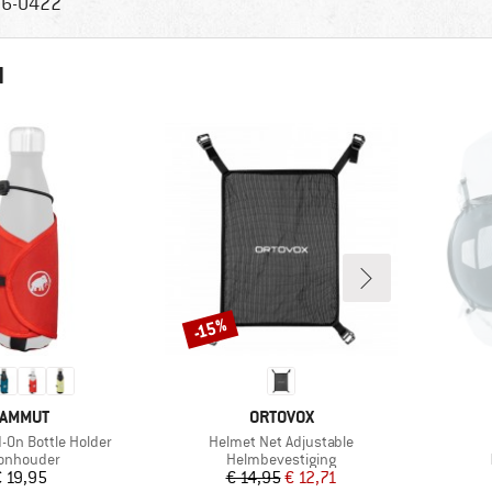
6-0422
N
-15%
Korting
ERK
MERK
AMMUT
ORTOVOX
Artikel
-On Bottle Holder
Helmet Net Adjustable
ductgroep
Productgroep
onhouder
Helmbevestiging
Prijs
Prijs
Verlaagde prijs
 19,95
€ 14,95
€ 12,71