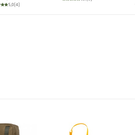
5,0
(
4
)