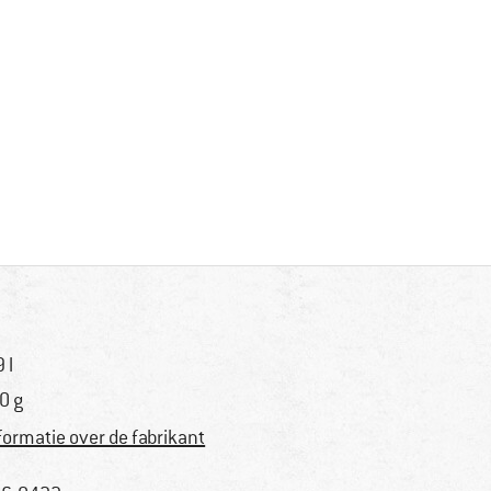
 l
0 g
formatie over de fabrikant