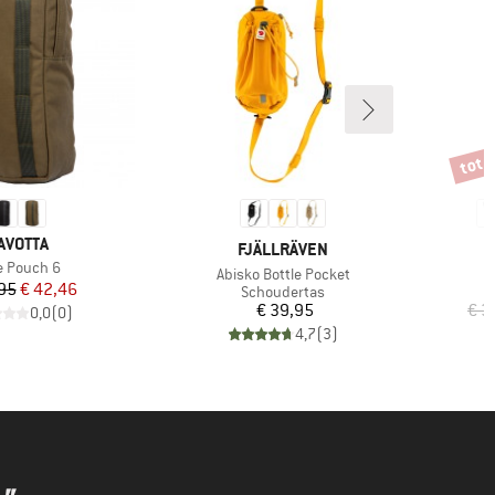
tot 
Korti
ERK
AVOTTA
MERK
FJÄLLRÄVEN
kel
e Pouch 6
Artikel
Abisko Bottle Pocket
Prijs
Verlaagde prijs
95
€ 42,46
Productgroep
P
Schoudertas
M
Prijs
€ 39,95
€ 3
0,0
(
0
)
4,7
(
3
)