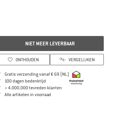
NIET MEER LEVERBAAR
ONTHOUDEN
VERGELIJKEN
Vind hier de verzendinformatie
Gratis verzending vanaf € 69 (NL)
Vind de betalingsinformatie hier! Opent in
100 dagen bedenktijd
> 4.000.000 tevreden klanten
Alle artikelen in voorraad