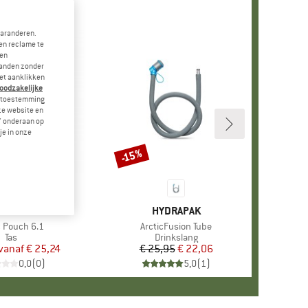
garanderen.
en reclame te
 en
landen zonder
et aanklikken
noodzakelijke
je toestemming
eze website en
" onderaan op
je in onze
-15%
Korting
NIAN TIGER
MERK
HYDRAPAK
l
c Pouch 6.1
Artikel
ArcticFusion Tube
Productgroep
Tas
Productgroep
Drinkslang
vanaf
Prijs
Verlaagde prijs
€ 25,24
€ 25,95
Prijs
Verlaagde prijs
€ 22,06
0,0
(
0
)
5,0
(
1
)