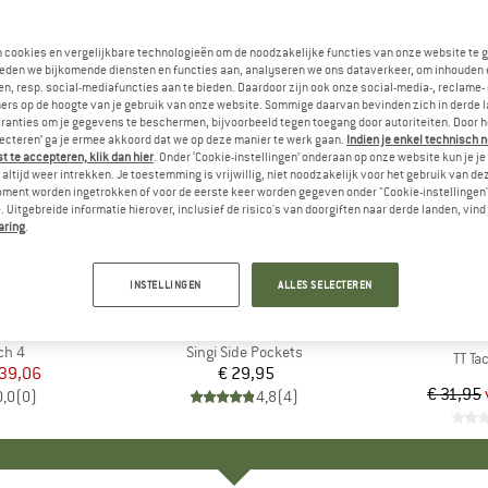
n cookies en vergelijkbare technologieën om de noodzakelijke functies van onze website te 
eden we bijkomende diensten en functies aan, analyseren we ons dataverkeer, om inhouden 
n, resp. social-mediafuncties aan te bieden. Daardoor zijn ook onze social-media-, reclame-
ers op de hoogte van je gebruik van onze website. Sommige daarvan bevinden zich in derde 
ranties om je gegevens te beschermen, bijvoorbeeld tegen toegang door autoriteiten. Door h
lecteren’ ga je ermee akkoord dat we op deze manier te werk gaan.
Indien je enkel technisch 
 te accepteren, klik dan hier
. Onder ‘Cookie-instellingen’ onderaan op onze website kun je 
altijd weer intrekken. Je toestemming is vrijwillig, niet noodzakelijk voor het gebruik van d
oment worden ingetrokken of voor de eerste keer worden gegeven onder "Cookie-instellingen
 Uitgebreide informatie hierover, inclusief de risico's van doorgiften naar derde landen, vind 
aring
.
tot -21%
Korting
INSTELLINGEN
ALLES SELECTEREN
TA
MERK
FJÄLLRÄVEN
MERK
TASMA
ch 4
Artikel
Singi Side Pockets
Artike
TT Ta
ijs
rlaagde prijs
 39,06
€ 29,95
Prijs
€ 31,95
0,0
(
0
)
4,8
(
4
)