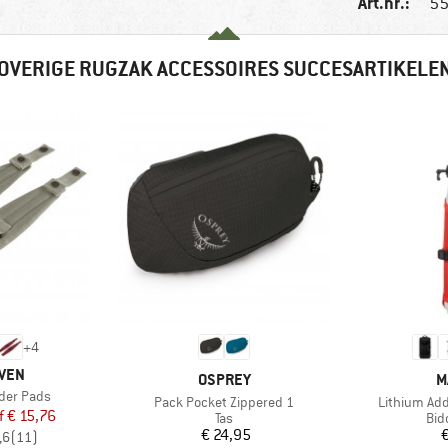
Art.nr.:
55
OVERIGE RUGZAK ACCESSOIRES SUCCESARTIKELE
+
4
ÄVEN
MERK
M
OSPREY
M
der Pads
Artikel
Artikel
Pack Pocket Zippered 1
Lithium Add
ijs
rlaagde prijs
f
€ 15,76
Productgroep
Pro
Tas
Bid
Prijs
€ 24,95
€
,6
(
11
)