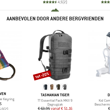
4,5
(
2
)
AANBEVOLEN DOOR ANDERE BERGVRIENDEN
tot -20%
Korting
ÄVEN
MERK
M
TASMANIAN TIGER
D
w Keyring
Artikel
Artikel
TT Essential Pack MKII 9
Kid Com
ijs
5
Productgroep
Productgr
Dagrugzak
Beschermi
Prijs
Verlaagde prijs
€ 63,95
vanaf
€ 51,16
€
5,0
(
2
)