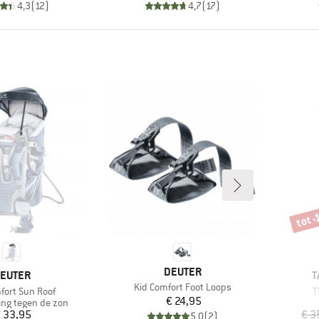
4,3
(
12
)
4,7
(
17
)
tot 
Korti
MERK
DEUTER
ERK
M
EUTER
T
Artikel
Kid Comfort Foot Loops
A
fort Sun Roof
T
Prijs
€ 24,95
oep
ng tegen de zon
Prijs
 33,95
€ 3
5,0
(
2
)