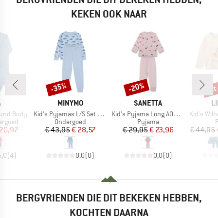
KEKEN OOK NAAR
tot
-35%
-20%
Korting
Korting
Kort
K
MERK
MERK
M
A
MINYMO
SANETTA
L
Artikel
Artikel
Artikel
ound Body
Kid's Pyjamas L/S Set AOP 134258
Kid's Pyjama Long AOP 233564
Kid's Wilhelm P
ep
Productgroep
Productgroep
P
ergoed
Ondergoed
Pyjama
ijs
rlaagde prijs
Prijs
Verlaagde prijs
Prijs
Verlaagde prijs
 20,97
€ 43,95
€ 28,57
€ 29,95
€ 23,96
€ 44,95
5,0
(
4
)
0,0
(
0
)
0,0
(
0
)
BERGVRIENDEN DIE DIT BEKEKEN HEBBEN,
KOCHTEN DAARNA