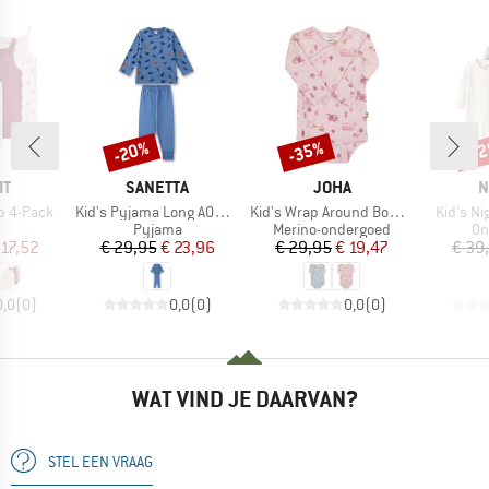
-20%
-35%
-3
Korting
Korting
Kort
MERK
MERK
M
IT
SANETTA
JOHA
N
Artikel
Artikel
Artikel
op 4-Pack
Kid's Pyjama Long AOP 233560
Kid's Wrap Around Body AOP
Kid's Ni
ductgroep
Productgroep
Productgroep
Pr
Pyjama
Merino-ondergoed
On
ijs
rlaagde prijs
Prijs
Verlaagde prijs
Prijs
Verlaagde prijs
 17,52
€ 29,95
€ 23,96
€ 29,95
€ 19,47
€ 39
0,0
(
0
)
0,0
(
0
)
0,0
(
0
)
WAT VIND JE DAARVAN?
STEL EEN VRAAG