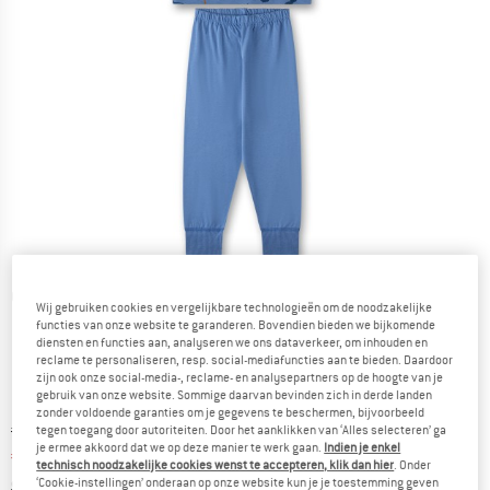
Gedetailleerde foto's
Wij gebruiken cookies en vergelijkbare technologieën om de noodzakelijke
functies van onze website te garanderen. Bovendien bieden we bijkomende
diensten en functies aan, analyseren we ons dataverkeer, om inhouden en
reclame te personaliseren, resp. social-mediafuncties aan te bieden. Daardoor
zijn ook onze social-media-, reclame- en analysepartners op de hoogte van je
gebruik van onze website. Sommige daarvan bevinden zich in derde landen
zonder voldoende garanties om je gegevens te beschermen, bijvoorbeeld
Oorspronkelijke prijs :
Prijs:
€
29,95
tegen toegang door autoriteiten. Door het aanklikken van ‘Alles selecteren’ ga
je ermee akkoord dat we op deze manier te werk gaan.
Indien je enkel
€
23,96
incl. BTW
technisch noodzakelijke cookies wenst te accepteren, klik dan hier
. Onder
Informatie over de verzendkosten. Opent in een infov
excl. Verzendkosten
‘Cookie-instellingen’ onderaan op onze website kun je je toestemming geven