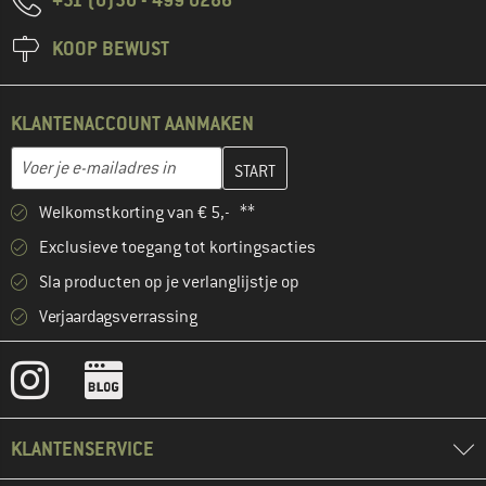
KOOP BEWUST
KLANTENACCOUNT AANMAKEN
Vul je e-mailadres hier in en maak in de volgende stap je klanten
E-mailadres
Welkomstkorting van € 5,- **
Exclusieve toegang tot kortingsacties
Sla producten op je verlanglijstje op
Verjaardagsverrassing
KLANTENSERVICE