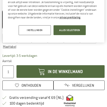
en ook altijd weer intrekken. Je toestemming is vrijwillig, niet noodzakelijk
voor het gebruik van deze website en kan op elk moment worden ingetrokken
Kleur:
Navy
of voor de eerste keer worden gegeven onder "Cookie-instellingen" onderaan
op onze website. Uitgebreide informatie hierover, inclusief de risico's van
doorgiften naar derde landen, vind je in onze
privacyverklaring
.
-20%
INSTELLINGEN
ALLES SELECTEREN
Kies een maat:
EU
92
EU
98
EU
104
EU
116
EU
128
EU
140
Maattabel
De link wordt geopend in een infovak en bevat le
Levertijd: 3-5 werkdagen
Aantal:
IN DE WINKELMAND
ONTHOUDEN
VERGELIJKEN
Vind hier de verzendinform
Gratis verzending vanaf € 69 (NL)
Vind de betalingsinformatie hier! Opent
100 dagen bedenktijd