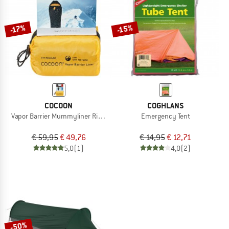
-15%
-17%
COCOON
COGHLANS
Vapor Barrier Mummyliner Ripstop Nylon
Emergency Tent
€ 59,95
€ 49,76
€ 14,95
€ 12,71
5,0
(1)
4,0
(2)
-50%