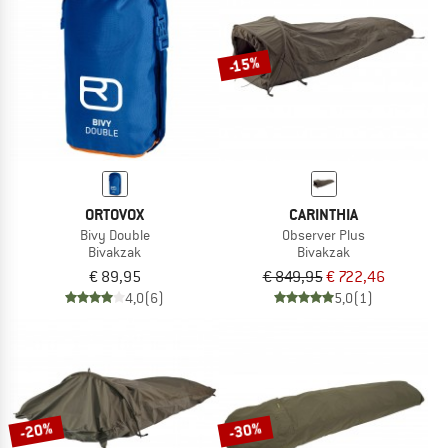
-15%
ORTOVOX
CARINTHIA
Bivy Double
Observer Plus
Bivakzak
Bivakzak
€ 89,95
€ 849,95
€ 722,46
4,0
(6)
5,0
(1)
-20%
-30%