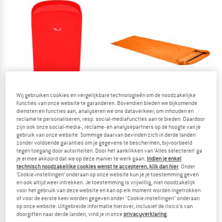
Wij gebruiken cookies en vergelijkbare technologieën om de noodzakelijke
functies van onze website te garanderen. Bovendien bieden we bijkomende
diensten en functies aan, analyseren we ons dataverkeer, om inhouden en
reclame te personaliseren, resp. social-mediafuncties aan te bieden. Daardoor
zijn ook onze social-media-, reclame- en analysepartners op de hoogte van je
SALEWA
ORTOVOX
gebruik van onze website. Sommige daarvan bevinden zich in derde landen
Bivibag Storm II
Bivy Single
zonder voldoende garanties om je gegevens te beschermen, bijvoorbeeld
Bivakzak
Bivakzak
tegen toegang door autoriteiten. Door het aanklikken van ‘Alles selecteren’ ga
€ 129,95
€ 69,95
je ermee akkoord dat we op deze manier te werk gaan.
Indien je enkel
technisch noodzakelijke cookies wenst te accepteren, klik dan hier
. Onder
5,0
(5)
5,0
(2)
‘Cookie-instellingen’ onderaan op onze website kun je je toestemming geven
en ook altijd weer intrekken. Je toestemming is vrijwillig, niet noodzakelijk
voor het gebruik van deze website en kan op elk moment worden ingetrokken
of voor de eerste keer worden gegeven onder "Cookie-instellingen" onderaan
op onze website. Uitgebreide informatie hierover, inclusief de risico's van
doorgiften naar derde landen, vind je in onze
privacyverklaring
.