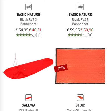
BASIC NATURE
BASIC NATURE
Bivak RVS 2
Bivak RVS 3
Pannenset
Pannenset
€ 54,95
€ 46,71
€ 59,95
€ 50,96
5,0
(1)
4,6
(8)
-75%
SALEWA
STOIC
PTX Bivibag II
VietasSt. Bivy Bag