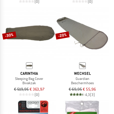
(0)
(0)
-30%
-20%
CARINTHIA
WECHSEL
Sleeping Bag Cover
Guardian
Bivakzak
Beschermhoes
€ 519,95
€ 363,97
€ 69,95
€ 55,96
(0)
4,3
(3)