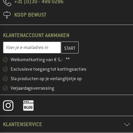
+31 (0)30 - 499 0286
KOOP BEWUST
KLANTENACCOUNT AANMAKEN
Vul je e-mailadres hier in en maak in de volgende stap je klanten
E-mailadres
Welkomstkorting van € 5,- **
Exclusieve toegang tot kortingsacties
Sla producten op je verlanglijstje op
Verjaardagsverrassing
KLANTENSERVICE