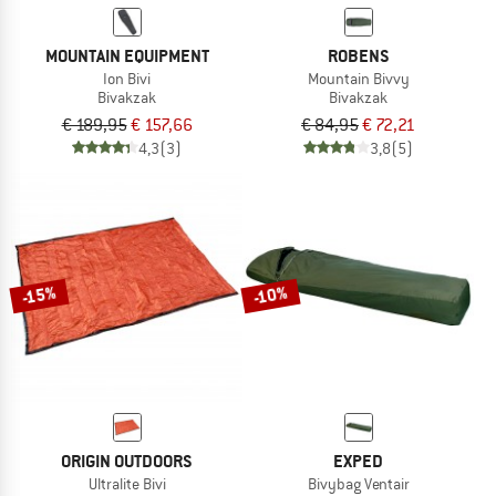
MOUNTAIN EQUIPMENT
ROBENS
Ion Bivi
Mountain Bivvy
Bivakzak
Bivakzak
€ 189,95
€ 157,66
€ 84,95
€ 72,21
4,3
(3)
3,8
(5)
-15%
-10%
ORIGIN OUTDOORS
EXPED
Ultralite Bivi
Bivybag Ventair