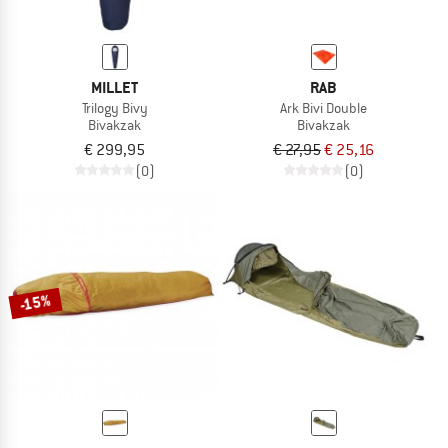
MILLET
RAB
Trilogy Bivy
Ark Bivi Double
Bivakzak
Bivakzak
€ 299,95
€ 27,95
€ 25,16
(0)
(0)
-15%