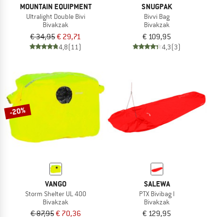
MOUNTAIN EQUIPMENT
SNUGPAK
Ultralight Double Bivi
Bivvi Bag
Bivakzak
Bivakzak
€ 34,95
€ 29,71
€ 109,95
4,8
(11)
4,3
(3)
-20%
VANGO
SALEWA
Storm Shelter UL 400
PTX Bivibag I
Bivakzak
Bivakzak
€ 87,95
€ 70,36
€ 129,95