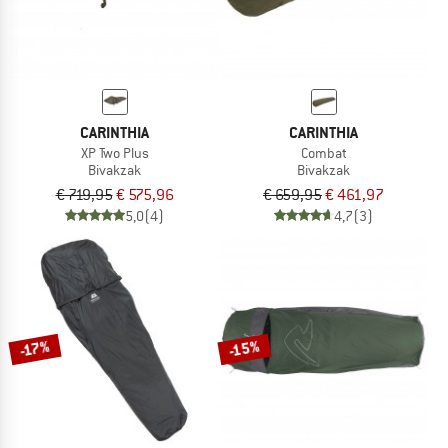
CARINTHIA
CARINTHIA
XP Two Plus
Combat
Bivakzak
Bivakzak
€ 719,95
€ 575,96
€ 659,95
€ 461,97
5,0
(4)
4,7
(3)
-15%
-17%