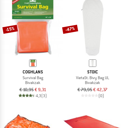
-47%
-15%
COGHLANS
STOIC
Survival Bag
VietaSt. Bivy Bag UL
Bivakzak
Bivakzak
€ 10,95
€ 9,31
€ 79,95
€ 42,37
4,3
(3)
(0)