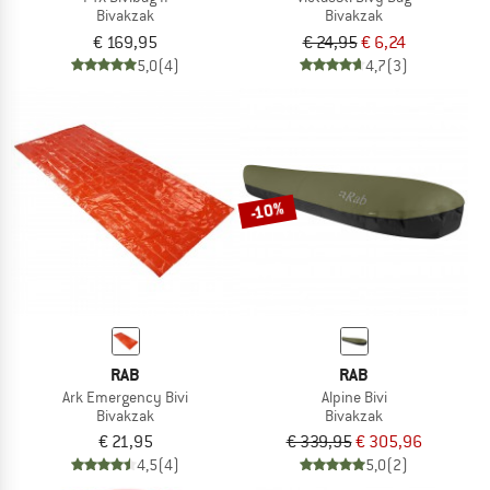
Bivakzak
Bivakzak
€ 169,95
€ 24,95
€ 6,24
5,0
(4)
4,7
(3)
-10%
RAB
RAB
Ark Emergency Bivi
Alpine Bivi
Bivakzak
Bivakzak
€ 21,95
€ 339,95
€ 305,96
4,5
(4)
5,0
(2)