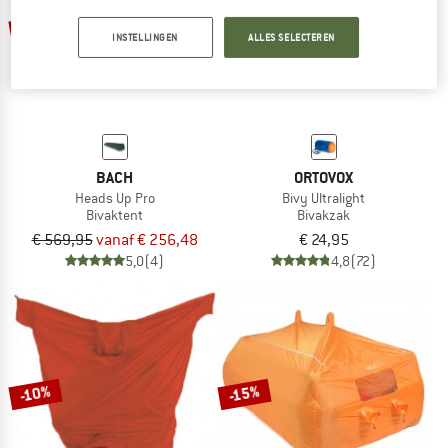
-55%
INSTELLINGEN
ALLES SELECTEREN
BACH
ORTOVOX
Heads Up Pro
Bivy Ultralight
Bivaktent
Bivakzak
€ 569,95
vanaf € 256,48
€ 24,95
5,0
(4)
4,8
(72)
-10%
-15%