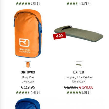
5,0
(1)
3,7
(7)
-10%
ORTOVOX
EXPED
Bivy Pro
Bivybag Lite Ventair
Bivakzak
Bivakzak
€ 119,95
€ 198,95
€ 179,06
4,4
(9)
5,0
(1)