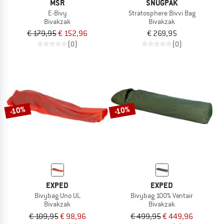
MSR
SNUGPAK
E-Bivy
Stratosphere Bivvi Bag
Bivakzak
Bivakzak
€ 179,95
€ 152,96
€ 269,95
(0)
(0)
-10%
-10%
EXPED
EXPED
Bivybag Uno UL
Bivybag 100% Ventair
Bivakzak
Bivakzak
€ 109,95
€ 98,96
€ 499,95
€ 449,96