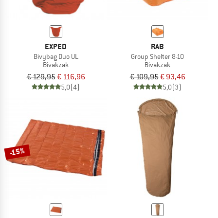
EXPED
RAB
Bivybag Duo UL
Group Shelter 8-10
Bivakzak
Bivakzak
€ 129,95
€ 116,96
€ 109,95
€ 93,46
5,0
(4)
5,0
(3)
-15%