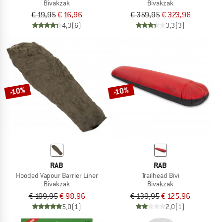
Bivakzak
Bivakzak
€ 19,95
€ 16,96
€ 359,95
€ 323,96
4,3
(6)
3,3
(3)
-10%
-10%
RAB
RAB
Hooded Vapour Barrier Liner
Trailhead Bivi
Bivakzak
Bivakzak
€ 109,95
€ 98,96
€ 139,95
€ 125,96
5,0
(1)
2,0
(1)