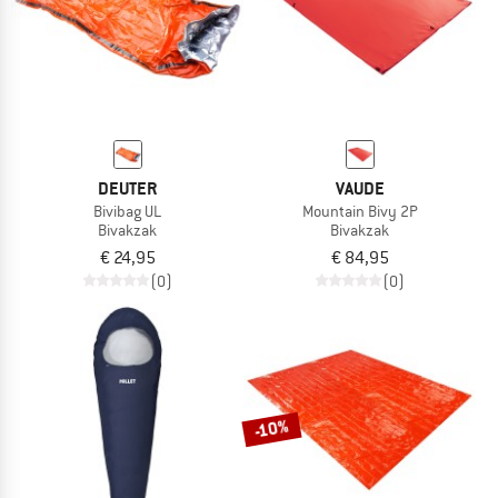
DEUTER
VAUDE
Bivibag UL
Mountain Bivy 2P
Bivakzak
Bivakzak
€ 24,95
€ 84,95
(0)
(0)
-10%