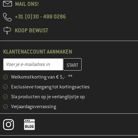
MAIL ONS!
+31 (0)30 - 499 0286
KOOP BEWUST
KLANTENACCOUNT AANMAKEN
Vul je e-mailadres hier in en maak in de volgende stap je klanten
E-mailadres
Welkomstkorting van € 5,- **
Exclusieve toegang tot kortingsacties
Sla producten op je verlanglijstje op
Verjaardagsverrassing