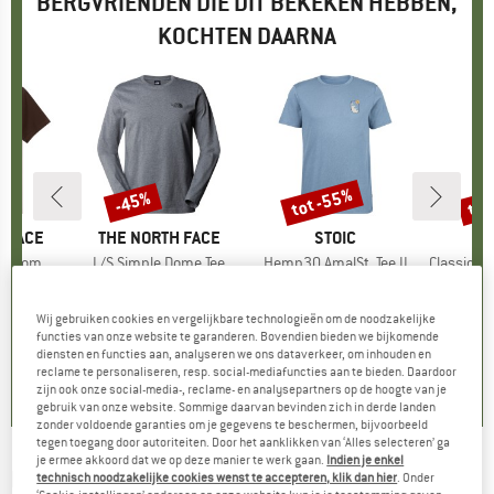
BERGVRIENDEN DIE DIT BEKEKEN HEBBEN,
KOCHTEN DAARNA
%
tot -55%
tot
-45%
Korting
Korting
Kort
 FACE
MERK
THE NORTH FACE
MERK
STOIC
M
R
hort Sleeve
Artikel
L/S Simple Dome Tee
Artikel
Hemp30 AmalSt. Tee II
Artikel
Classic Surf
ctgroep
t
Productgroep
Longsleeve
Productgroep
T-shirt
Pro
Vrij
f
ijs
rlaagde prijs
€ 16,17
€ 36,95
Prijs
Verlaagde prijs
€ 20,32
€ 39,95
vanaf
Prijs
Verlaagde prijs
€ 17,98
€ 65,95
Wij gebruiken cookies en vergelijkbare technologieën om de noodzakelijke
+
10
functies van onze website te garanderen. Bovendien bieden we bijkomende
diensten en functies aan, analyseren we ons dataverkeer, om inhouden en
4,8
(
8
)
4,3
(
18
)
0,0
(
0
)
reclame te personaliseren, resp. social-mediafuncties aan te bieden. Daardoor
zijn ook onze social-media-, reclame- en analysepartners op de hoogte van je
gebruik van onze website. Sommige daarvan bevinden zich in derde landen
zonder voldoende garanties om je gegevens te beschermen, bijvoorbeeld
tegen toegang door autoriteiten. Door het aanklikken van ‘Alles selecteren’ ga
je ermee akkoord dat we op deze manier te werk gaan.
Indien je enkel
RIP CURL
-
Wetsuit Icon L/S - Longsleeve
technisch noodzakelijke cookies wenst te accepteren, klik dan hier
. Onder