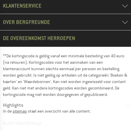
KLANTENSERVICE
OVER BERGFREUNDE
DE OVEREENKOMST HERROEPEN
**De kortingscode is geldig vanaf een minimale besteding van 40 euro
(na retouren). Kortingscodes voor het aanmaken van een
klantenaccount kunnen slechts eenmaal per persoon en bestelling
worden gebruikt. Is niet geldig op artikelen uit de categorieën 'Boeken &
kaarten' en 'Waardebonnen'. Kan niet worden ingewisseld voor contant
geld. Kan niet met andere kortingscodes worden gecombineerd. De
kortingscode mag niet worden doorgegeven of gepubliceerd.
Highlights
In de
sitemap
staat een overzicht van alle content.
BuildID XNAu5629cfyk