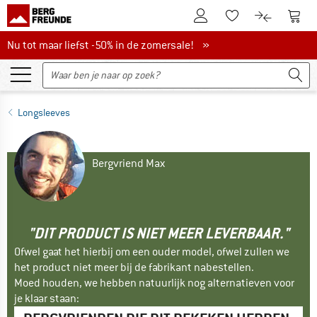
De klantenaccount
Naar
Naar de verlanglijs
Naar de pro
Nu tot maar liefst -50% in de zomersale!
Nu tot maar liefst -50% in de zomersale! »
Longsleeves
Bergvriend Max
"DIT PRODUCT IS NIET MEER LEVERBAAR."
Ofwel gaat het hierbij om een ouder model, ofwel zullen we
het product niet meer bij de fabrikant nabestellen.
Moed houden, we hebben natuurlijk nog alternatieven voor
je klaar staan: