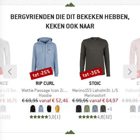
BERGVRIENDEN DIE DIT BEKEKEN HEBBEN,
KEKEN OOK NAAR
%
tot -25%
tot -35%
tot
Korting
Korting
Kort
MERK
MERK
M
NCE
RIP CURL
STOIC
C
Artikel
Artikel
Artikel
 L/S Tee
Wettie Passage Icon Zip Thru
Merino155 LaholmSt. L/S
Hokkaid
tgroep
Productgroep
Productgroep
irt
Hoodie
Merinoshirt
ijs
rlaagde prijs
Prijs
Verlaagde prijs
Prijs
Verlaagde prijs
f
€ 18,71
€ 69,95
vanaf
€ 52,46
€ 99,95
vanaf
€ 64,97
€ 89,95
+
1
5,0
(
6
)
5,0
(
1
)
4,8
(
32
)