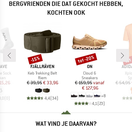
BERGVRIENDEN DIE DAT GEKOCHT HEBBEN,
KOCHTEN OOK
tot -20%
tot
-15%
Korting
Korting
Kort
MERK
MERK
MER
AVE
FJÄLLRÄVEN
ON
ADID
Artikel
Artikel
Arti
e Sock
Keb Trekking Belt
Cloud 6
Xplo
groep
Productgroep
Productgroep
Pr
kken
Riem
Sneakers
Sp
ijs
rlaagde prijs
Prijs
Verlaagde prijs
Prijs
Verlaagde prijs
15,26
€ 39,95
€ 33,96
€ 159,95
vanaf
€ 54,95
€ 127,96
+
8
0,0
(
0
)
4,4
(
34
)
4,1
(
23
)
WAT VIND JE DAARVAN?