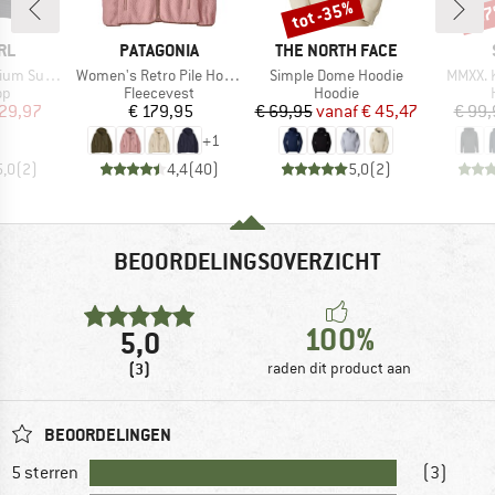
tot -35%
-6
Korting
Kort
MERK
MERK
RL
PATAGONIA
THE NORTH FACE
Artikel
Artikel
Artikel
rf Deep V
Women's Retro Pile Hoody
Simple Dome Hoodie
MMXX. 
tgroep
Productgroep
Productgroep
op
Fleecevest
Hoodie
ijs
rlaagde prijs
Prijs
Prijs
Verlaagde prijs
 29,97
€ 179,95
€ 69,95
vanaf
€ 45,47
€ 99,
+
1
5,0
(
2
)
4,4
(
40
)
5,0
(
2
)
BEOORDELINGSOVERZICHT
100%
5,0
(3)
raden dit product aan
BEOORDELINGEN
5 sterren
(3)