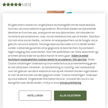
5,0
(3)
Wij gebruiken cookies en vergelijkbare technologieën om de noodzakelijke
functies van onze website te garanderen. Bovendien bieden we bijkomende
diensten en functies aan, analyseren we ons dataverkeer, om inhouden en
reclame te personaliseren, resp. social-mediafuncties aan te bieden. Daardoor
zijn ook onze social-media-, reclame- en analysepartners op de hoogte van je
gebruik van onze website. Sommige daarvan bevinden zich in derde landen
zonder voldoende garanties om je gegevens te beschermen, bijvoorbeeld
tegen toegang door autoriteiten. Door het aanklikken van ‘Alles selecteren’ ga
je ermee akkoord dat we op deze manier te werk gaan.
Indien je enkel
technisch noodzakelijke cookies wenst te accepteren, klik dan hier
. Onder
‘Cookie-instellingen’ onderaan op onze website kun je je toestemming geven
en ook altijd weer intrekken. Je toestemming is vrijwillig, niet noodzakelijk
voor het gebruik van deze website en kan op elk moment worden ingetrokken
of voor de eerste keer worden gegeven onder "Cookie-instellingen" onderaan
op onze website. Uitgebreide informatie hierover, inclusief de risico's van
doorgiften naar derde landen, vind je in onze
privacyverklaring
.
INSTELLINGEN
ALLES SELECTEREN