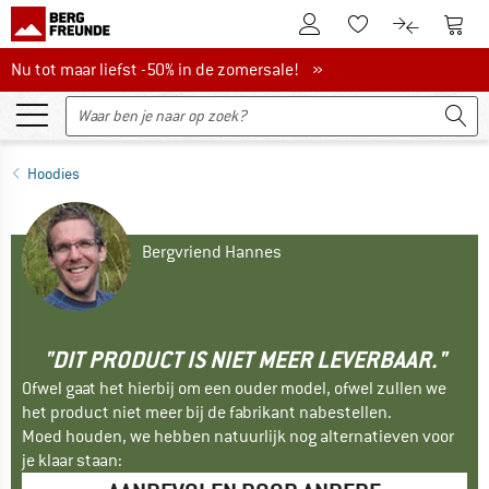
De klantenaccount
Naar
Naar de verlanglijs
Naar de pro
Nu tot maar liefst -50% in de zomersale!
Nu tot maar liefst -50% in de zomersale! »
Hoodies
Bergvriend Hannes
"DIT PRODUCT IS NIET MEER LEVERBAAR."
Ofwel gaat het hierbij om een ouder model, ofwel zullen we
het product niet meer bij de fabrikant nabestellen.
Moed houden, we hebben natuurlijk nog alternatieven voor
je klaar staan: