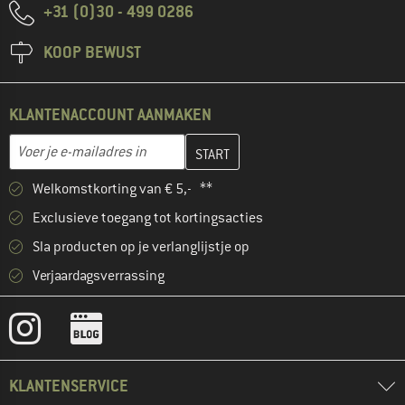
+31 (0)30 - 499 0286
KOOP BEWUST
KLANTENACCOUNT AANMAKEN
Vul je e-mailadres hier in en maak in de volgende stap je klanten
E-mailadres
Welkomstkorting van € 5,- **
Exclusieve toegang tot kortingsacties
Sla producten op je verlanglijstje op
Verjaardagsverrassing
KLANTENSERVICE