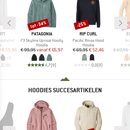
tot -34%
tot
-25%
Korting
Korting
Kort
MERK
MERK
M
RTT
PATAGONIA
RIP CURL
E
Artikel
Artikel
Art
eatshirt
73 Skyline Uprisal Hoody
Pacific Rinse Hood
Te
ctgroep
Productgroep
Productgroep
e
Hoodie
Hoodie
ijs
rlaagde prijs
Prijs
Verlaagde prijs
Prijs
Verlaagde prijs
f
€ 55,96
€ 99,95
vanaf
€ 65,97
€ 69,95
€ 52,46
€ 69,95
+
1
,5
(
19
)
4,7
(
9
)
0,0
(
0
)
HOODIES SUCCESARTIKELEN