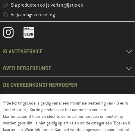
Sla producten op je verlanglijstje op
Verjaardagsverrassing
KLANTENSERVICE
OVER BERGFREUNDE
DE OVEREENKOMST HERROEPEN
**De kortingscode is geldig vanaf een minimale besteding van 40 euro
(na retouren). Kortingscodes voor het aanmaken van een
klantenaccount kunnen slechts eenmaal per persoon en bestelling
worden gebruikt. Is niet geldig op artikelen uit de categorieën 'Boeken &
kaarten' en 'Waardebonnen'. Kan niet worden ingewisseld voor contant