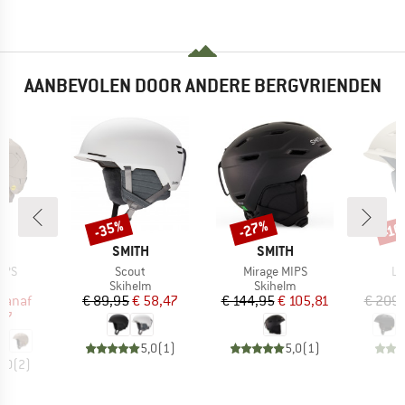
AANBEVOLEN DOOR ANDERE BERGVRIENDEN
%
-35%
-27%
-1
Korting
Korting
Kort
K
MERK
MERK
H
SMITH
SMITH
Artikel
Artikel
Art
IPS
Scout
Mirage MIPS
Le
ctgroep
Productgroep
Productgroep
P
lm
Skihelm
Skihelm
S
ijs
rlaagde prijs
Prijs
Verlaagde prijs
Prijs
Verlaagde prijs
vanaf
€ 89,95
€ 58,47
€ 144,95
€ 105,81
€ 209
47
5,0
(
1
)
5,0
(
1
)
5,0
(
2
)