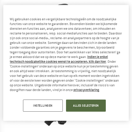
Wij gebruiken cookies en vergelijkbare technologieën om de noodzakelijke
functies van onze website te garanderen. Bovendien bieden we bijkomende
diensten en functies aan, analyseren we ons dataverkeer, om inhouden en
reclame te personaliseren, resp. social-mediafuncties aan te bieden. Daardoor
zijn ook onze social-media-, reclame- en analysepartners op de hoogte van je
gebruik van onze website. Sommige daarvan bevinden zich in derde landen
zonder voldoende garanties om je gegevens te beschermen, bijvoorbeeld
tegen toegang door autoriteiten. Door het aanklikken van ‘Alles selecteren’ ga
je ermee akkoord dat we op deze manier te werk gaan.
Indien je enkel
technisch noodzakelijke cookies wenst te accepteren, klik dan hier
. Onder
‘Cookie-instellingen’ onderaan op onze website kun je je toestemming geven
en ook altijd weer intrekken. Je toestemming is vrijwillig, niet noodzakelijk
voor het gebruik van deze website en kan op elk moment worden ingetrokken
of voor de eerste keer worden gegeven onder "Cookie-instellingen" onderaan
op onze website. Uitgebreide informatie hierover, inclusief de risico's van
doorgiften naar derde landen, vind je in onze
privacyverklaring
.
INSTELLINGEN
ALLES SELECTEREN