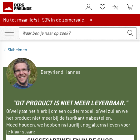
De klantenaccount
Naar
Naar de verlanglijs
Naar de pro
Nu tot maar liefst -50% in de zomersale!
Nu tot maar liefst -50% in de zomersale! »
Skihelmen
Bergvriend Hannes
"DIT PRODUCT IS NIET MEER LEVERBAAR."
Ofwel gaat het hierbij om een ouder model, ofwel zullen we
het product niet meer bij de fabrikant nabestellen.
Moed houden, we hebben natuurlijk nog alternatieven voor
je klaar staan: