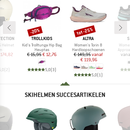
tot -25%
-20%
Korting
Korting
MERK
MERK
M
TECTION
TROLLKIDS
ALTRA
S
Artikel
Artikel
Artikel
S Helmet
Kid's Trolltunga Hip Bag
Women's Torin 8
Women
ctgroep
Productgroep
Productgroep
Produc
lm
Heuptas
Hardloopschoenen
Appro
ijs
rlaagde prijs
Prijs
Verlaagde prijs
Prijs
Verlaagde prijs
 174,82
€ 15,95
€ 12,76
€ 149,95
vanaf
vana
€ 119,96
5,0
(
2
)
5,0
(
3
)
5,0
(
1
)
SKIHELMEN SUCCESARTIKELEN