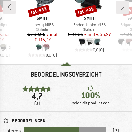
%
tot -45%
tot -40%
-5
Korting
Korting
Kort
MERK
MERK
M
A
SMITH
SMITH
S
Artikel
Artikel
Artikel
 Mips
Liberty MIPS
Rodeo Junior MIPS
Brigad
ctgroep
Productgroep
Productgroep
P
lm
Skihelm
Skihelm
S
ijs
rlaagde prijs
Prijs
Verlaagde prijs
Prijs
Verlaagde prijs
vanaf
€ 209,95
vanaf
€ 94,95
vanaf
€ 56,97
€ 169
47
€ 115,47
+
3
0,0
(
0
)
0,0
(
0
)
0,0
(
0
)
BEOORDELINGSOVERZICHT
100%
4,7
(3)
raden dit product aan
BEOORDELINGEN
5 sterren
(2)