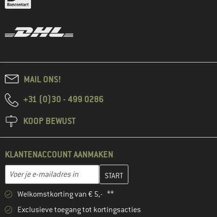
MAIL ONS!
+31 (0)30 - 499 0286
KOOP BEWUST
KLANTENACCOUNT AANMAKEN
Vul je e-mailadres hier in en maak in de volgende stap je klanten
E-mailadres
Welkomstkorting van € 5,- **
Exclusieve toegang tot kortingsacties