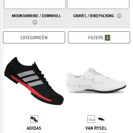
ANTWOORD
MOUNTAINBIKESCHOENEN ZIJN ZEER ROBU
ANTWOORD
GRAVEL- 
MOUNTAINBIKE / DOWNHILL
GRAVEL / BIKEPACKING
CATEGORIEËN
FILTERS
1
ADIDAS
VAN RYSEL