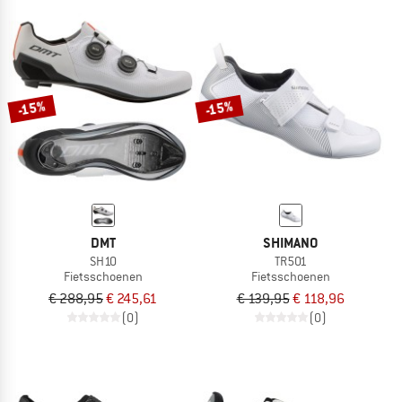
-15%
-15%
DMT
SHIMANO
SH10
TR501
Fietsschoenen
Fietsschoenen
€ 288,95
€ 245,61
€ 139,95
€ 118,96
(0)
(0)