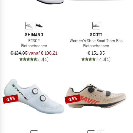
SHIMANO
SCOTT
RC302
Women's Shoe Road Team Boa
Fietsschoenen
Fietsschoenen
€ 124,95
vanaf € 106,21
€ 151,95
5,0
(1)
4,0
(1)
-15%
-15%