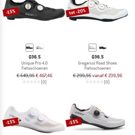
tot -20%
-15%
Q36.5
Q36.5
Unique Pro 4.0
Gregarius Road Shoes
Fietsschoenen
Fietsschoenen
€ 549,95
€ 467,46
€ 299,95
vanaf € 239,96
(0)
(0)
-15%
-15%