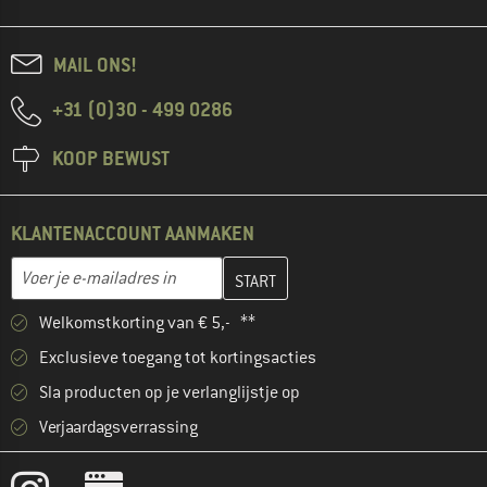
MAIL ONS!
+31 (0)30 - 499 0286
KOOP BEWUST
KLANTENACCOUNT AANMAKEN
Vul je e-mailadres hier in en maak in de volgende stap je klanten
E-mailadres
Welkomstkorting van € 5,- **
Exclusieve toegang tot kortingsacties
Sla producten op je verlanglijstje op
Verjaardagsverrassing