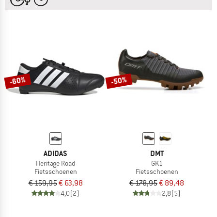
-60%
-50%
ADIDAS
DMT
Heritage Road
GK1
Fietsschoenen
Fietsschoenen
€ 159,95
€ 63,98
€ 178,95
€ 89,48
4,0
(2)
2,8
(5)