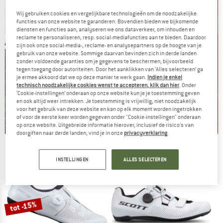
Wij gebruiken cookies en vergelijkbare technologieën om de noodzakelijke
functies van onze website te garanderen. Bovendien bieden we bijkomende
diensten en functies aan, analyseren we ons dataverkeer, om inhouden en
reclame te personaliseren, resp. social-mediafuncties aan te bieden. Daardoor
zijn ook onze social-media-, reclame- en analysepartners op de hoogte van je
gebruik van onze website. Sommige daarvan bevinden zich in derde landen
zonder voldoende garanties om je gegevens te beschermen, bijvoorbeeld
tegen toegang door autoriteiten. Door het aanklikken van ‘Alles selecteren’ ga
je ermee akkoord dat we op deze manier te werk gaan.
Indien je enkel
technisch noodzakelijke cookies wenst te accepteren, klik dan hier
. Onder
‘Cookie-instellingen’ onderaan op onze website kun je je toestemming geven
en ook altijd weer intrekken. Je toestemming is vrijwillig, niet noodzakelijk
voor het gebruik van deze website en kan op elk moment worden ingetrokken
of voor de eerste keer worden gegeven onder "Cookie-instellingen" onderaan
op onze website. Uitgebreide informatie hierover, inclusief de risico's van
doorgiften naar derde landen, vind je in onze
privacyverklaring
.
De zomersale gaat verder
INSTELLINGEN
ALLES SELECTEREN
NU TOT MAAR LIEFST -50%
NAAR DE SALE
tot -15%