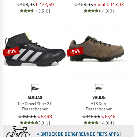
€ 408,95
€ 122,69
€ 408,95
vanaf € 143,13
3,5
(6)
4,3
(3)
-60%
-55%
ADIDAS
VAUDE
The Gravel Shoe 2.0
MTB Kuro
Fietsschoenen
Fietsschoenen
€ 169,95
€ 67,98
€ 149,95
€ 67,48
5,0
(1)
4,0
(4)
» ONTDEK DE BERGFREUNDE FIETS APPS!