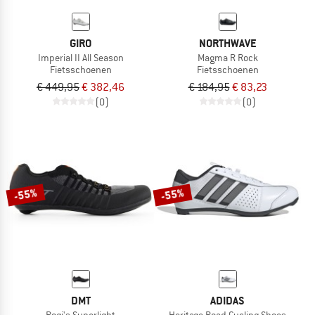
GIRO
NORTHWAVE
Imperial II All Season
Magma R Rock
Fietsschoenen
Fietsschoenen
€ 449,95
€ 382,46
€ 184,95
€ 83,23
(0)
(0)
-55%
-55%
DMT
ADIDAS
Pogi's Superlight
Heritage Road Cycling Shoes