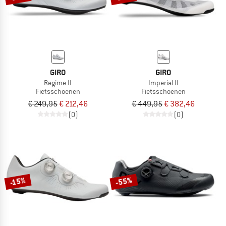
GIRO
GIRO
Regime II
Imperial II
Fietsschoenen
Fietsschoenen
€ 249,95
€ 212,46
€ 449,95
€ 382,46
(0)
(0)
-55%
-15%