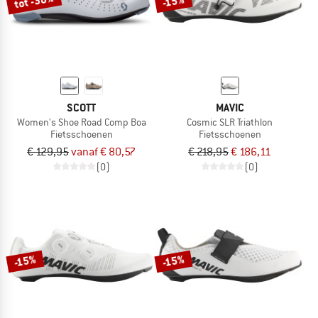
tot -38%
-15%
SCOTT
MAVIC
Women's Shoe Road Comp Boa
Cosmic SLR Triathlon
Fietsschoenen
Fietsschoenen
€ 129,95
vanaf € 80,57
€ 218,95
€ 186,11
(0)
(0)
-15%
-15%