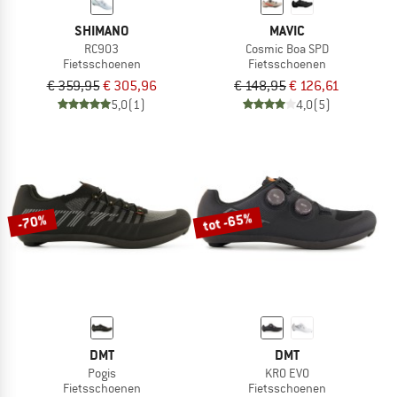
SHIMANO
MAVIC
RC903
Cosmic Boa SPD
Fietsschoenen
Fietsschoenen
€ 359,95
€ 305,96
€ 148,95
€ 126,61
5,0
(1)
4,0
(5)
tot -65%
-70%
DMT
DMT
Pogis
KR0 EVO
Fietsschoenen
Fietsschoenen