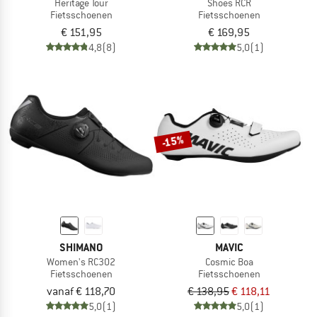
Heritage Tour
Shoes RCR
Fietsschoenen
Fietsschoenen
€ 151,95
€ 169,95
4,8
(8)
5,0
(1)
-15%
SHIMANO
MAVIC
Women's RC302
Cosmic Boa
Fietsschoenen
Fietsschoenen
vanaf € 118,70
€ 138,95
€ 118,11
5,0
(1)
5,0
(1)