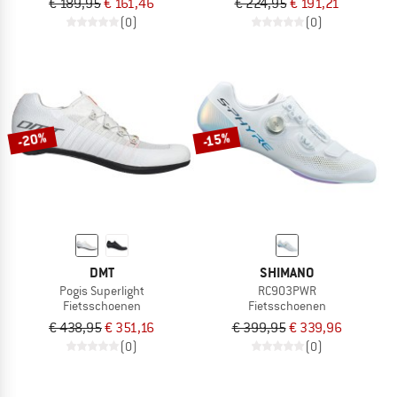
€ 189,95
€ 161,46
€ 224,95
€ 191,21
(0)
(0)
-20%
-15%
DMT
SHIMANO
Pogis Superlight
RC903PWR
Fietsschoenen
Fietsschoenen
€ 438,95
€ 351,16
€ 399,95
€ 339,96
(0)
(0)