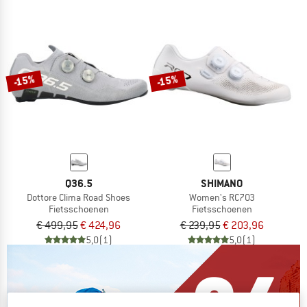
-15%
-15%
Q36.5
SHIMANO
Dottore Clima Road Shoes
Women's RC703
Fietsschoenen
Fietsschoenen
€ 499,95
€ 424,96
€ 239,95
€ 203,96
5,0
(1)
5,0
(1)