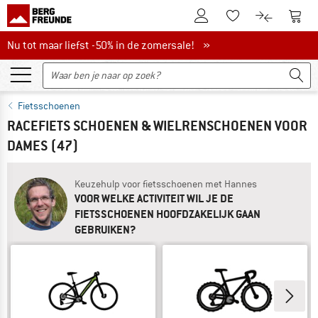
De klantenaccount
Naar
Naar de verlanglijs
Naar de pro
Nu tot maar liefst -50% in de zomersale!
Nu tot maar liefst -50% in de zomersale! »
Fietsschoenen
RACEFIETS SCHOENEN & WIELRENSCHOENEN VOOR
DAMES
(47)
Keuzehulp voor fietsschoenen met Hannes
VOOR WELKE ACTIVITEIT WIL JE DE
FIETSSCHOENEN HOOFDZAKELIJK GAAN
GEBRUIKEN?