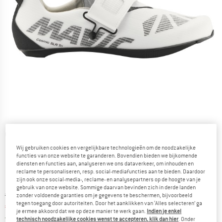
Gedetailleerde foto's
Wij gebruiken cookies en vergelijkbare technologieën om de noodzakelijke
functies van onze website te garanderen. Bovendien bieden we bijkomende
diensten en functies aan, analyseren we ons dataverkeer, om inhouden en
reclame te personaliseren, resp. social-mediafuncties aan te bieden. Daardoor
zijn ook onze social-media-, reclame- en analysepartners op de hoogte van je
gebruik van onze website. Sommige daarvan bevinden zich in derde landen
Oorspronkelijke prijs :
Prijs:
€
218,95
zonder voldoende garanties om je gegevens te beschermen, bijvoorbeeld
tegen toegang door autoriteiten. Door het aanklikken van ‘Alles selecteren’ ga
€
186,11
incl. BTW
je ermee akkoord dat we op deze manier te werk gaan.
Indien je enkel
Nederland. Informatie over de verzend
Gratis verzending
(NL)
technisch noodzakelijke cookies wenst te accepteren, klik dan hier
. Onder