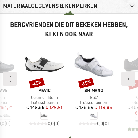
MATERIAALGEGEVENS & KENMERKEN
BERGVRIENDEN DIE DIT BEKEKEN HEBBEN,
KEKEN OOK NAAR
tot
-15%
-15%
Korting
Korting
Kort
MERK
MERK
AVE
MAVIC
SHIMANO
Artikel
Artikel
A
ion
Cosmic Elite Tri
TR501
K
roep
Productgroep
Productgroep
Prod
oenen
Fietsschoenen
Fietsschoenen
Fiet
ijs
rlaagde prijs
Prijs
Verlaagde prijs
Prijs
Verlaagde prijs
 191,21
€ 148,95
€ 126,61
€ 139,95
€ 118,96
€ 40
€
0,0
(
0
)
0,0
(
0
)
0,0
(
0
)