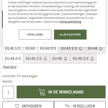
‘Cookie-instellingen’ onderaan op onze website kun je je toestemming geven
en ook altijd weer intrekken. Je toestemming is vrijwillig, niet noodzakelijk
Kleur:
White
voor het gebruik van deze website en kan op elk moment worden ingetrokken
of voor de eerste keer worden gegeven onder "Cookie-instellingen" onderaan
op onze website. Uitgebreide informatie hierover, inclusief de risico's van
doorgiften naar derde landen, vind je in onze
privacyverklaring
.
-15%
Kies een maat:
INSTELLINGEN
ALLES SELECTEREN
EU
38 2/3
EU
39 1/3
EU
40
EU
40 2/3
EU
41 1/3
EU
42
EU
42 2/3
EU
43 1/3
EU
44
EU
44 2/3
EU
45 1/3
EU
46
EU
46 2/3
Maattabel
De link wordt geopend in een infovak en bevat le
Levertijd: 3-5 werkdagen
Aantal:
IN DE WINKELMAND
ONTHOUDEN
VERGELIJKEN