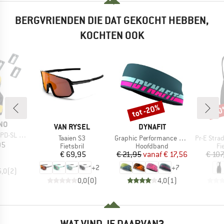
BERGVRIENDEN DIE DAT GEKOCHT HEBBEN,
KOCHTEN OOK
tot -20%
-1
Korting
Kort
NO
MERK
MERK
VAN RYSEL
DYNAFIT
 SM-SH 11
Artikel
Artikel
Artikel
Taaien S3
Graphic Performance Headband
Pr-E Stra
ijs
95
Productgroep
Productgroep
Pr
Fietsbril
Hoofdband
Fi
Prijs
Prijs
Verlaagde prijs
€ 69,95
€ 21,95
vanaf
€ 17,56
€ 107
+
2
+
7
5,0
(
2
)
0,0
(
0
)
4,0
(
1
)
WAT VIND JE DAARVAN?