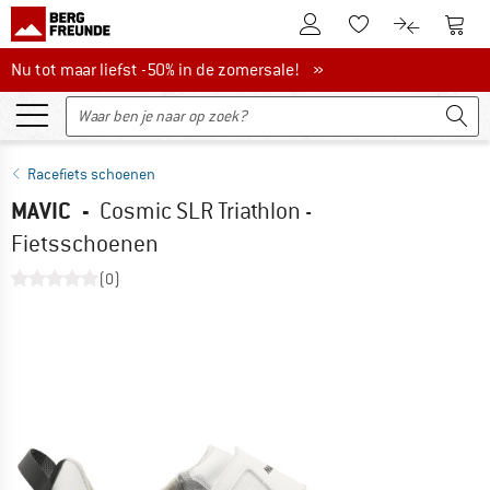
De klantenaccount
Naar
Naar de verlanglijs
Naar de pro
Nu tot maar liefst -50% in de zomersale!
Nu tot maar liefst -50% in de zomersale! »
Racefiets schoenen
MAVIC
-
Cosmic SLR Triathlon -
Fietsschoenen
(0)