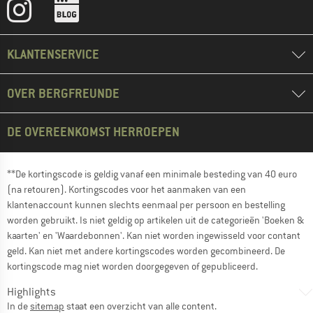
KLANTENSERVICE
OVER BERGFREUNDE
DE OVEREENKOMST HERROEPEN
**De kortingscode is geldig vanaf een minimale besteding van 40 euro
(na retouren). Kortingscodes voor het aanmaken van een
klantenaccount kunnen slechts eenmaal per persoon en bestelling
worden gebruikt. Is niet geldig op artikelen uit de categorieën 'Boeken &
kaarten' en 'Waardebonnen'. Kan niet worden ingewisseld voor contant
geld. Kan niet met andere kortingscodes worden gecombineerd. De
kortingscode mag niet worden doorgegeven of gepubliceerd.
Highlights
In de
sitemap
staat een overzicht van alle content.