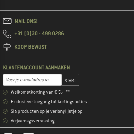
MAIL ONS!
+31 (0)30 - 499 0286
KOOP BEWUST
KLANTENACCOUNT AANMAKEN
Vul je e-mailadres hier in en maak in de volgende stap je klanten
E-mailadres
Welkomstkorting van € 5,- **
Exclusieve toegang tot kortingsacties
Sla producten op je verlanglijstje op
Verjaardagsverrassing