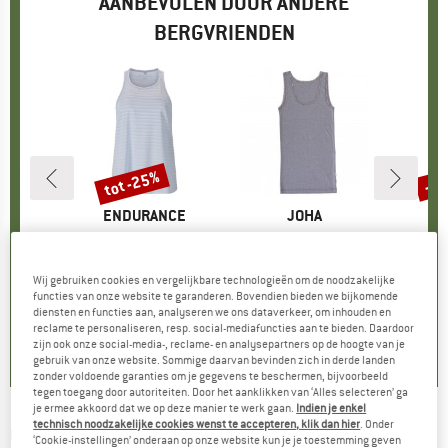
AANBEVOLEN DOOR ANDERE
BERGVRIENDEN
tot -25%
-1
Korting
Kort
K
C
MERK
ENDURANCE
MERK
JOHA
M
O
. II Tank
Artikel
Women's Regier Loose Fit Top
Artikel
Women's Undershirt Bamboo
Artikel
Women's 150
ctgroep
op
Productgroep
Tanktop
Productgroep
Ondergoed
P
T
ijs
rlaagde prijs
 12,49
€ 19,95
vanaf
Prijs
Verlaagde prijs
€ 14,96
€ 40,80
Prijs
€ 79
Wij gebruiken cookies en vergelijkbare technologieën om de noodzakelijke
functies van onze website te garanderen. Bovendien bieden we bijkomende
diensten en functies aan, analyseren we ons dataverkeer, om inhouden en
5,0
(
5
)
5,0
(
6
)
5,0
(
1
)
reclame te personaliseren, resp. social-mediafuncties aan te bieden. Daardoor
zijn ook onze social-media-, reclame- en analysepartners op de hoogte van je
gebruik van onze website. Sommige daarvan bevinden zich in derde landen
zonder voldoende garanties om je gegevens te beschermen, bijvoorbeeld
tegen toegang door autoriteiten. Door het aanklikken van ‘Alles selecteren’ ga
je ermee akkoord dat we op deze manier te werk gaan.
Indien je enkel
technisch noodzakelijke cookies wenst te accepteren, klik dan hier
. Onder
QUIKSILVER
-
Comp Logo Tank - Tanktop
‘Cookie-instellingen’ onderaan op onze website kun je je toestemming geven