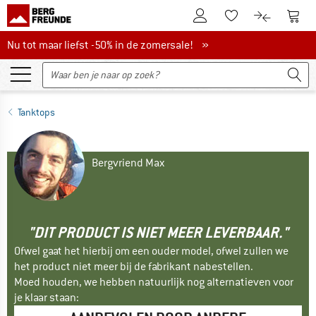
De klantenaccount
Naar
Naar de verlanglijs
Naar de pro
Nu tot maar liefst -50% in de zomersale!
Nu tot maar liefst -50% in de zomersale! »
Tanktops
Bergvriend Max
"DIT PRODUCT IS NIET MEER LEVERBAAR."
Ofwel gaat het hierbij om een ouder model, ofwel zullen we
het product niet meer bij de fabrikant nabestellen.
Moed houden, we hebben natuurlijk nog alternatieven voor
je klaar staan: