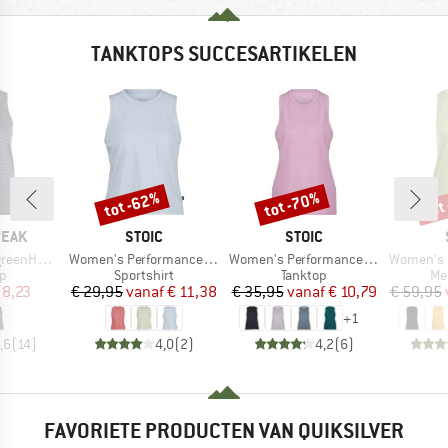
TANKTOPS SUCCESARTIKELEN
tot -62%
tot -70%
tot
Korting
Korting
Kort
MERK
MERK
PEAK
STOIC
STOIC
Artikel
Artikel
Artikel
He. Tank
Women's PerformanceMerino BorgholmSt. Tank
Women's PerformanceMerino SpikenSt. Tank
Women's MerinoChil
ctgroep
Productgroep
Productgroep
Pr
op
Sportshirt
Tanktop
Me
ijs
rlaagde prijs
Prijs
Verlaagde prijs
Prijs
Verlaagde prijs
 8,23
€ 29,95
vanaf
€ 11,38
€ 35,95
vanaf
€ 10,79
€ 59,95
+
1
,6
(
14
)
4,0
(
2
)
4,2
(
6
)
FAVORIETE PRODUCTEN VAN QUIKSILVER