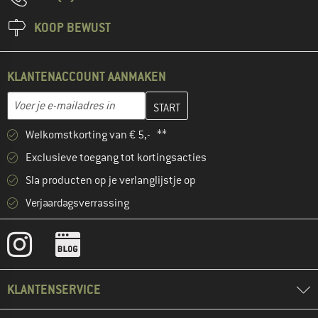
KOOP BEWUST
KLANTENACCOUNT AANMAKEN
Vul je e-mailadres hier in en maak in de volgende stap je klanten
E-mailadres
Welkomstkorting van € 5,- **
Exclusieve toegang tot kortingsacties
Sla producten op je verlanglijstje op
Verjaardagsverrassing
KLANTENSERVICE