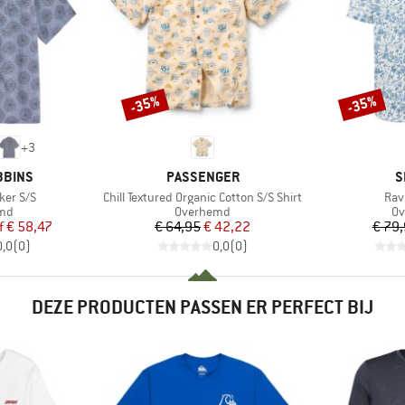
-35%
-35%
Korting
Korting
+
3
MERK
M
BBINS
PASSENGER
S
Artikel
Arti
ker S/S
Chill Textured Organic Cotton S/S Shirt
Ravi
groep
Productgroep
Pr
md
Overhemd
O
ijs
rlaagde prijs
Prijs
Verlaagde prijs
f
€ 58,47
€ 64,95
€ 42,22
€ 79
0,0
(
0
)
0,0
(
0
)
DEZE PRODUCTEN PASSEN ER PERFECT BIJ