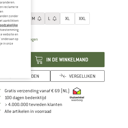
garanderen.
-25%
en reclame te
es een maat:
 en
landen zonder
XS
S
M
L
XL
XXL
et aanklikken
noodzakelijke
aattabel
je toestemming
eze website en
De link wordt geopend in een infovak en bevat leveri
vertijd: 3-5 werkdagen
" onderaan op
je in onze
ntal:
IN DE WINKELMAND
ONTHOUDEN
VERGELIJKEN
Vind hier de verzendinformatie
Gratis verzending vanaf € 69 (NL)
Vind de betalingsinformatie hier! Opent in
100 dagen bedenktijd
> 4.000.000 tevreden klanten
Alle artikelen in voorraad