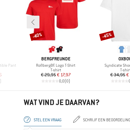
-40%
-45%
Korting
Korting
MERK
MERK
BERGFREUNDE
OXBO
Artikel
Artikel
tible Pant
RoßbergBF. Logo T-Shirt
Syndicate Shor
p
Productgroep
Produ
T-shirt
T-shir
de prijs
Prijs
Verlaagde prijs
Pr
Ve
6
€ 29,95
€ 17,97
€ 34,95
€
)
0,0
(
0
)
WAT VIND JE DAARVAN?
STEL EEN VRAAG
SCHRIJF EEN BEOORDELIN