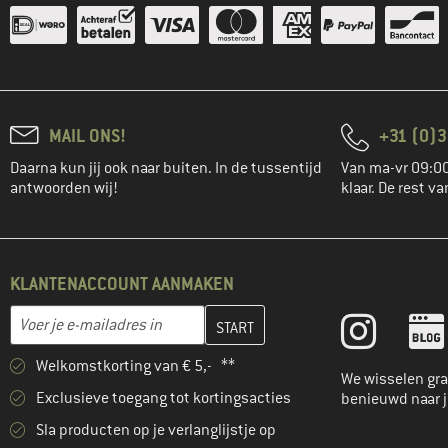
MAIL ONS!
+31 (0)3
Daarna kun jij ook naar buiten. In de tussentijd
Van ma-vr 09:00
antwoorden wij!
klaar. De rest va
KLANTENACCOUNT AANMAKEN
Vul je e-mailadres hier in en maak in de volgende stap je klanten
E-mailadres
Welkomstkorting van € 5,- **
We wisselen gra
Exclusieve toegang tot kortingsacties
benieuwd naar 
Sla producten op je verlanglijstje op