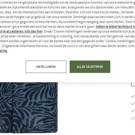
n cookies en vergelijkbare technologieën om de noodzakelijke functies van onze website te 
eden we bijkomende diensten en functies aan, analyseren we ons dataverkeer, om inhouden 
Ki
n, resp. social-mediafuncties aan te bieden. Daardoor zijn ook onze social-media-, reclame-
ers op de hoogte van je gebruik van onze website. Sommige daarvan bevinden zich in derde 
ranties om je gegevens te beschermen, bijvoorbeeld tegen toegang door autoriteiten. Door h
lecteren’ ga je ermee akkoord dat we op deze manier te werk gaan.
Indien je enkel technisch 
M
 te accepteren, klik dan hier
. Onder ‘Cookie-instellingen’ onderaan op onze website kun je 
altijd weer intrekken. Je toestemming is vrijwillig, niet noodzakelijk voor het gebruik van d
Le
oment worden ingetrokken of voor de eerste keer worden gegeven onder "Cookie-instellingen
 Uitgebreide informatie hierover, inclusief de risico's van doorgiften naar derde landen, vind 
Aa
aring
.
INSTELLINGEN
ALLES SELECTEREN