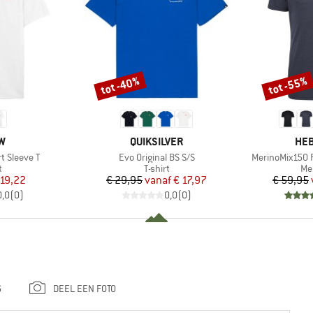
tot -40%
tot -55%
Korting
Korting
MERK
ME
W
QUIKSILVER
HEB
Artikel
Artikel
t Sleeve T
Evo Original BS S/S
MerinoMix150 P
ctgroep
Productgroep
Pr
t
T-shirt
Me
ijs
rlaagde prijs
Prijs
Verlaagde prijs
 19,22
€ 29,95
vanaf
€ 17,97
€ 59,95
0,0
(
0
)
0,0
(
0
)
G
DEEL EEN FOTO