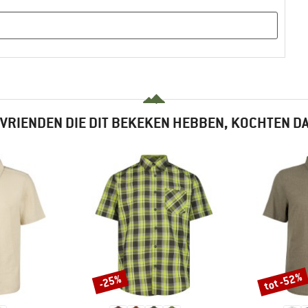
VRIENDEN DIE DIT BEKEKEN HEBBEN, KOCHTEN D
tot -52%
-25%
Korting
Korting