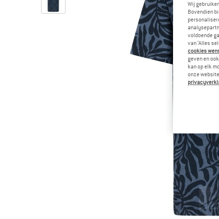
Wij gebruike
Bovendien bi
personalisere
analysepartn
voldoende ga
van ‘Alles se
cookies wenst
geven en ook 
kan op elk m
onze website.
privacyverkl