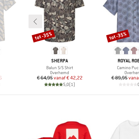
tot -35%
tot -35%
Korting
Korting
MERK
MERK
SHERPA
ROYAL RO
Artikel
Artikel
Balun S/S Shirt
Camino Puc
p
Productgroep
Product
Overhemd
Overhe
de prijs
Prijs
Verlaagde prijs
Pr
Ve
6
€ 64,95
vanaf
€ 42,22
€ 89,95
vana
)
5,0
(
1
)