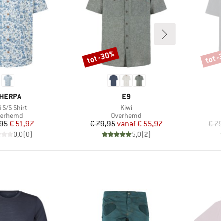
tot -30%
tot 
Korting
Korti
ERK
MERK
HERPA
E9
kel
Artikel
 S/S Shirt
Kiwi
oductgroep
Productgroep
verhemd
Overhemd
Prijs
Verlaagde prijs
Prijs
Verlaagde prijs
,95
€ 51,97
€ 79,95
vanaf
€ 55,97
€ 7
0,0
(
0
)
5,0
(
2
)