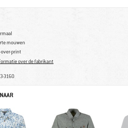
rmaal
rte mouwen
l-over-print
formatie over de fabrikant
3-3160
 NAAR