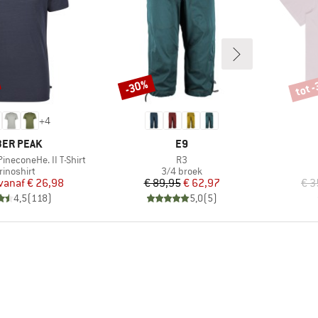
tot 
-30%
Korting
Korti
+
4
RK
MERK
ER PEAK
E9
Artikel
ineconeHe. II T-Shirt
R3
oductgroep
Productgroep
rinoshirt
3/4 broek
Prijs
Verlaagde prijs
Prijs
Verlaagde prijs
vanaf
€ 26,98
€ 89,95
€ 62,97
€ 3
4,5
(
118
)
5,0
(
5
)