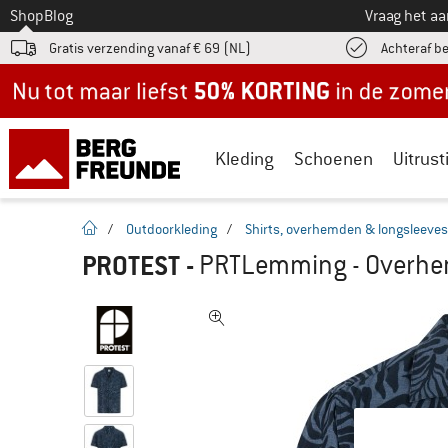
Naar
Shop
Blog
Vraag het a
Gratis verzending vanaf € 69 (NL)
Achteraf b
Nu tot maar liefst -50% in de zomersale!
Kleding
Schoenen
Uitrust
Startpagina
/
Outdoorkleding
/
Shirts, overhemden & longsleeves
PROTEST
-
PRTLemming - Overh