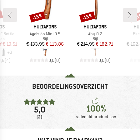
%
-15%
-15%
-1
Korting
Korting
Kort
MERK
MERK
ME
OS
HULTAFORS
HULTAFORS
HU
Artikel
Artikel
Arti
TC Bottle
Agelsjön Mini 0.5
Aby 0.7
Eke
tgroep
Productgroep
Productgroep
les
Bijl
Bijl
ijs
rlaagde prijs
Prijs
Verlaagde prijs
Prijs
Verlaagde prijs
f
€ 19,51
€ 133,95
€ 113,86
€ 214,95
€ 182,71
€ 162
+
3
4,8
(
4
)
0,0
(
0
)
0,0
(
0
)
BEOORDELINGSOVERZICHT
100%
5,0
(2)
raden dit product aan