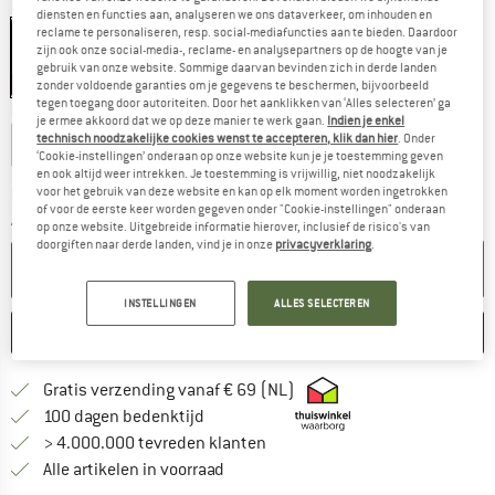
Kleur:
Ox Red
diensten en functies aan, analyseren we ons dataverkeer, om inhouden en
reclame te personaliseren, resp. social-mediafuncties aan te bieden. Daardoor
zijn ook onze social-media-, reclame- en analysepartners op de hoogte van je
gebruik van onze website. Sommige daarvan bevinden zich in derde landen
-30%
zonder voldoende garanties om je gegevens te beschermen, bijvoorbeeld
tegen toegang door autoriteiten. Door het aanklikken van ‘Alles selecteren’ ga
Maat:
0,3 l
je ermee akkoord dat we op deze manier te werk gaan.
Indien je enkel
technisch noodzakelijke cookies wenst te accepteren, klik dan hier
. Onder
0,2 l
0,3 l
‘Cookie-instellingen’ onderaan op onze website kun je je toestemming geven
en ook altijd weer intrekken. Je toestemming is vrijwillig, niet noodzakelijk
voor het gebruik van deze website en kan op elk moment worden ingetrokken
De link wordt geopend in een infovak en bevat le
Levertijd: 3-5 werkdagen
of voor de eerste keer worden gegeven onder "Cookie-instellingen" onderaan
Aantal:
op onze website. Uitgebreide informatie hierover, inclusief de risico's van
doorgiften naar derde landen, vind je in onze
privacyverklaring
.
IN DE WINKELMAND
INSTELLINGEN
ALLES SELECTEREN
ONTHOUDEN
VERGELIJKEN
Vind hier de verzendinform
Gratis verzending vanaf € 69 (NL)
Vind de betalingsinformatie hier! Opent
100 dagen bedenktijd
> 4.000.000 tevreden klanten
Alle artikelen in voorraad