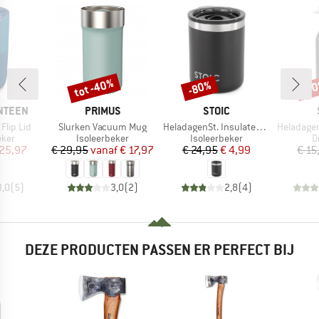
tot -40%
-80%
-8
Korting
Korting
Kort
MERK
MERK
NTEEN
PRIMUS
STOIC
Artikel
Artikel
Artikel
Flip Lid
Slurken Vacuum Mug
HeladagenSt. Insulated Mug
HeladagenSt. Stain
groep
Productgroep
Productgroep
P
eker
Isoleerbeker
Isoleerbeker
D
ijs
rlaagde prijs
Prijs
Verlaagde prijs
Prijs
Verlaagde prijs
 25,97
€ 29,95
vanaf
€ 17,97
€ 24,95
€ 4,99
€ 15
3,0
(
5
)
3,0
(
2
)
2,8
(
4
)
DEZE PRODUCTEN PASSEN ER PERFECT BIJ