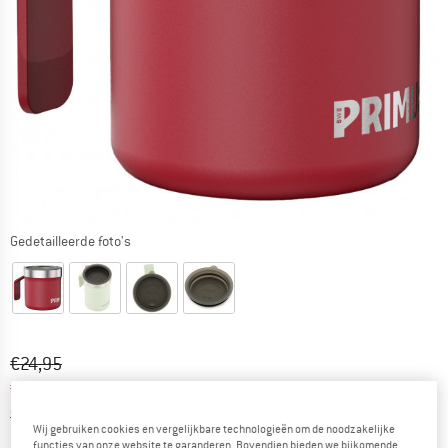
Gedetailleerde foto's
Oorspronkelijke prijs :
Prijs:
€
24,95
€
17,47
incl. BTW
Informatie over de verzendkosten. Opent in een infov
excl. Verzendkosten
Wij gebruiken cookies en vergelijkbare technologieën om de noodzakelijke
functies van onze website te garanderen. Bovendien bieden we bijkomende