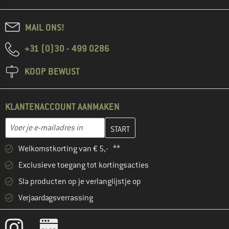
MAIL ONS!
+31 (0)30 - 499 0286
KOOP BEWUST
KLANTENACCOUNT AANMAKEN
Vul je e-mailadres hier in en maak in de volgende stap je klanten
E-mailadres
Welkomstkorting van € 5,- **
Exclusieve toegang tot kortingsacties
Sla producten op je verlanglijstje op
Verjaardagsverrassing