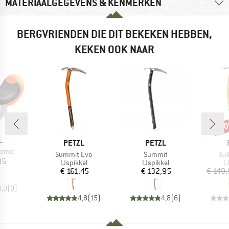
MATERIAALGEGEVENS & KENMERKEN
BERGVRIENDEN DIE DIT BEKEKEN HEBBEN,
KEKEN OOK NAAR
-2
Kort
K
L
MERK
MERK
PETZL
PETZL
Nomic
Artikel
Artikel
Arti
Summit Evo
Summit
Gul
ijs
05
Productgroep
Productgroep
P
IJspikkel
IJspikkel
I
Prijs
Prijs
€ 161,45
€ 132,95
€ 149
0,0
(
0
)
4,8
(
15
)
4,8
(
6
)