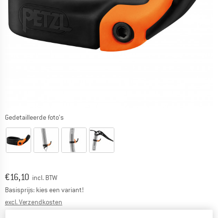
Gedetailleerde foto's
Prijs:
€
16,10
incl. BTW
Basisprijs: kies een variant!
Informatie over de verzendkosten. Opent in een infov
excl. Verzendkosten