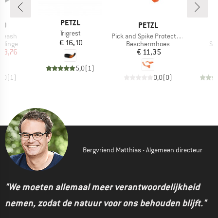
MERK
PETZL
MERK
ID
PETZL
Artikel
Trigrest
Artikel
 Leash
Pick and Spike Protection
Prijs
€ 16,10
ep
Productgroep
Pr
slinge
Beschermhoes
Sti
ijs
rlaagde prijs
Prijs
28,76
€ 11,35
5,0
(
1
)
5,0
(
1
)
0,0
(
0
)
Bergvriend Matthias - Algemeen directeur
"We moeten allemaal meer verantwoordelijkheid
nemen, zodat de natuur voor ons behouden blijft."