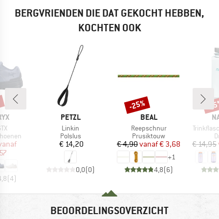
BERGVRIENDEN DIE DAT GEKOCHT HEBBEN,
KOCHTEN OOK
%
-25%
-1
Korting
Kort
MERK
MERK
M
RYX
PETZL
BEAL
N
Artikel
Artikel
Artikel
GTX
Linkin
Reepschnur
Trinkfla
p
Productgroep
Productgroep
P
choenen
Polslus
Prusiktouw
D
ijs
rlaagde prijs
Prijs
Prijs
Verlaagde prijs
vanaf
€ 14,20
€ 4,90
vanaf
€ 3,68
€ 14,95
57
+
1
0,0
(
0
)
4,8
(
6
)
4,8
(
4
)
BEOORDELINGSOVERZICHT