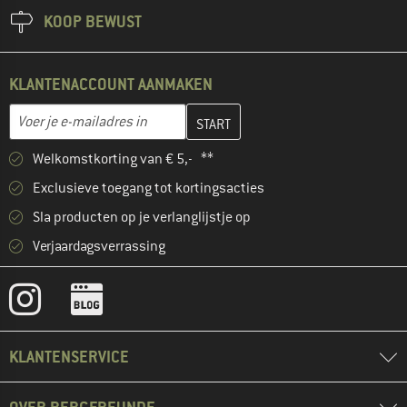
KOOP BEWUST
KLANTENACCOUNT AANMAKEN
Vul je e-mailadres hier in en maak in de volgende stap je klanten
E-mailadres
Welkomstkorting van € 5,- **
Exclusieve toegang tot kortingsacties
Sla producten op je verlanglijstje op
Verjaardagsverrassing
KLANTENSERVICE