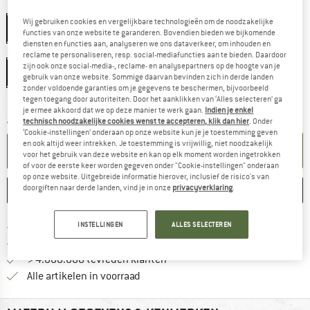
Kleur:
Black / Orange
Wij gebruiken cookies en vergelijkbare technologieën om de noodzakelijke
Black / Orange
functies van onze website te garanderen. Bovendien bieden we bijkomende
diensten en functies aan, analyseren we ons dataverkeer, om inhouden en
Maat:
One Size
reclame te personaliseren, resp. social-mediafuncties aan te bieden. Daardoor
zijn ook onze social-media-, reclame- en analysepartners op de hoogte van je
One Size
gebruik van onze website. Sommige daarvan bevinden zich in derde landen
zonder voldoende garanties om je gegevens te beschermen, bijvoorbeeld
tegen toegang door autoriteiten. Door het aanklikken van ‘Alles selecteren’ ga
De link wordt geopend in een infovak en bevat le
Levertijd: 3-5 werkdagen
je ermee akkoord dat we op deze manier te werk gaan.
Indien je enkel
Aantal:
technisch noodzakelijke cookies wenst te accepteren, klik dan hier
. Onder
‘Cookie-instellingen’ onderaan op onze website kun je je toestemming geven
en ook altijd weer intrekken. Je toestemming is vrijwillig, niet noodzakelijk
IN DE WINKELMAND
voor het gebruik van deze website en kan op elk moment worden ingetrokken
of voor de eerste keer worden gegeven onder "Cookie-instellingen" onderaan
op onze website. Uitgebreide informatie hierover, inclusief de risico's van
doorgiften naar derde landen, vind je in onze
privacyverklaring
.
ONTHOUDEN
VERGELIJKEN
Vind hier de verzendinform
Gratis verzending vanaf € 69 (NL)
INSTELLINGEN
ALLES SELECTEREN
Vind de betalingsinformatie hier! Opent
100 dagen bedenktijd
> 4.000.000 tevreden klanten
Alle artikelen in voorraad