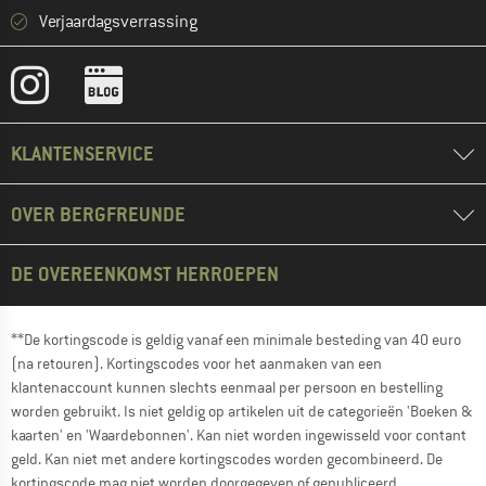
Verjaardagsverrassing
KLANTENSERVICE
OVER BERGFREUNDE
DE OVEREENKOMST HERROEPEN
**De kortingscode is geldig vanaf een minimale besteding van 40 euro
(na retouren). Kortingscodes voor het aanmaken van een
klantenaccount kunnen slechts eenmaal per persoon en bestelling
worden gebruikt. Is niet geldig op artikelen uit de categorieën 'Boeken &
kaarten' en 'Waardebonnen'. Kan niet worden ingewisseld voor contant
geld. Kan niet met andere kortingscodes worden gecombineerd. De
kortingscode mag niet worden doorgegeven of gepubliceerd.