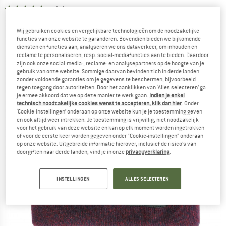
5,0
(2)
Wij gebruiken cookies en vergelijkbare technologieën om de noodzakelijke
functies van onze website te garanderen. Bovendien bieden we bijkomende
diensten en functies aan, analyseren we ons dataverkeer, om inhouden en
reclame te personaliseren, resp. social-mediafuncties aan te bieden. Daardoor
zijn ook onze social-media-, reclame- en analysepartners op de hoogte van je
gebruik van onze website. Sommige daarvan bevinden zich in derde landen
zonder voldoende garanties om je gegevens te beschermen, bijvoorbeeld
tegen toegang door autoriteiten. Door het aanklikken van ‘Alles selecteren’ ga
je ermee akkoord dat we op deze manier te werk gaan.
Indien je enkel
technisch noodzakelijke cookies wenst te accepteren, klik dan hier
. Onder
‘Cookie-instellingen’ onderaan op onze website kun je je toestemming geven
en ook altijd weer intrekken. Je toestemming is vrijwillig, niet noodzakelijk
voor het gebruik van deze website en kan op elk moment worden ingetrokken
of voor de eerste keer worden gegeven onder "Cookie-instellingen" onderaan
op onze website. Uitgebreide informatie hierover, inclusief de risico's van
doorgiften naar derde landen, vind je in onze
privacyverklaring
.
INSTELLINGEN
ALLES SELECTEREN