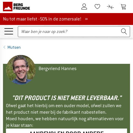
De klantenaccount
Naar
Naar de verlanglijs
Naar de pro
Nu tot maar liefst -50% in de zomersale!
Nu tot maar liefst -50% in de zomersale! »
Mutsen
Bergvriend Hannes
"DIT PRODUCT IS NIET MEER LEVERBAAR."
Ofwel gaat het hierbij om een ouder model, ofwel zullen we
het product niet meer bij de fabrikant nabestellen.
Moed houden, we hebben natuurlijk nog alternatieven voor
je klaar staan: