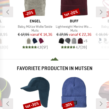
tot -20%
tot
-20%
Korting
Korting
Kort
MERK
MERK
L
ENGEL
BUFF
Artikel
Artikel
Artike
tze
Baby Mütze Wolle/Seide
Lightweight Merino Wool Hat
Baby
uctgroep
Productgroep
Productgroep
Muts
Muts
ijs
Prijs
Verlaagde prijs
Prijs
Verlaagde prijs
18,95
€ 17,95
vanaf
€ 14,36
€ 27,95
vanaf
€ 22,36
€ 18,95
+
5
0,0
(
0
)
4,9
(
57
)
4,7
(
39
)
FAVORIETE PRODUCTEN IN MUTSEN
%
tot -30%
-30%
-2
Korting
Korting
Kort