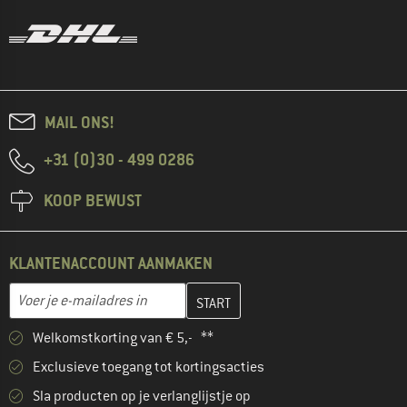
MAIL ONS!
+31 (0)30 - 499 0286
KOOP BEWUST
KLANTENACCOUNT AANMAKEN
Vul je e-mailadres hier in en maak in de volgende stap je klanten
E-mailadres
Welkomstkorting van € 5,- **
Exclusieve toegang tot kortingsacties
Sla producten op je verlanglijstje op