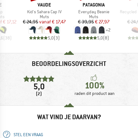
MERK
MERK
E
VAUDE
PATAGONIA
Artikel
Artikel
Artikel
ap
Kid's Sahara Cap IV
Everyday Beanie
Recycled M
tgroep
Productgroep
Productgroep
uts
Muts
Muts
ijs
rlaagde prijs
Prijs
Verlaagde prijs
Prijs
Verlaagde prijs
f
€ 17,12
€ 24,95
vanaf
€ 17,47
€ 39,95
€ 27,97
€ 24
+
2
,6
(
38
)
5,0
(
3
)
5,0
(
8
)
BEOORDELINGSOVERZICHT
100%
5,0
(2)
raden dit product aan
WAT VIND JE DAARVAN?
STEL EEN VRAAG