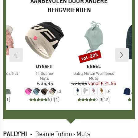
AANBEVOLEN DOOR ANDERE
BERGVRIENDEN
tot -20%
Korting
NIA
MERK
DYNAFIT
MERK
ENGEL
riends Hat
Artikel
FT Beanie
Artikel
Baby Mütze Wollfleece
Ar
Dr
uctgroep
Productgroep
Muts
Productgroep
Muts
95
ijs
€ 36,95
Prijs
€ 26,95
vanaf
Prijs
Verlaagde prijs
€ 21,56
+
3
+
6
5,0
(
1
)
5,0
(
1
)
5,0
(
12
)
PALLY'HI
-
Beanie Tofino - Muts