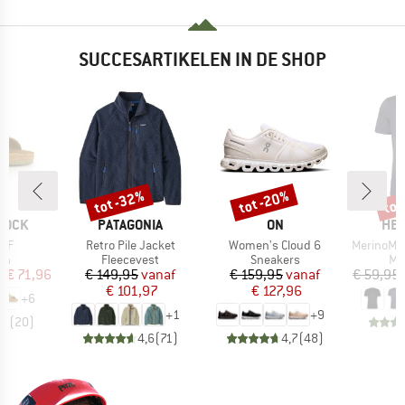
SUCCESARTIKELEN IN DE SHOP
%
tot -32%
tot -20%
tot
Korting
Korting
Kort
MERK
MERK
ME
TOCK
PATAGONIA
ON
HEB
Artikel
Artikel
Artikel
 BF
Retro Pile Jacket
Women's Cloud 6
MerinoMix150 Pi
tgroep
Productgroep
Productgroep
Pr
en
Fleecevest
Sneakers
Me
ijs
rlaagde prijs
Prijs
Verlaagde prijs
Prijs
Verlaagde prijs
f
€ 71,96
€ 149,95
vanaf
€ 159,95
vanaf
€ 59,95
€ 101,97
€ 127,96
+
6
+
1
+
9
,8
(
20
)
4,6
(
71
)
4,7
(
48
)