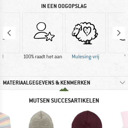
IN EEN OOGOPSLAG
ol
100% raadt het aan
Mulesing-vrij
W
MATERIAALGEGEVENS & KENMERKEN
MUTSEN SUCCESARTIKELEN