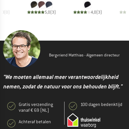
0,0
(
0
)
5,0
(
3
)
4,0
(
3
)
Bergvriend Matthias - Algemeen directeur
"We moeten allemaal meer verantwoordelijkheid
nemen, zodat de natuur voor ons behouden blijft."
Gratis verzending
100 dagen bedenktijd
vanaf € 69 (NL)
Achteraf betalen