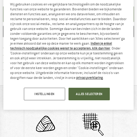
Wij gebruiken cookies en vergelijkbare technologieën om de noodzakelijke
functies van onze website te garanderen. Bovendien bieden we bijkomende
KENNISGEVING AANMAKEN
diensten en functies aan, analyseren we ons dataverkeer, om inhouden en
reclame te personaliseren, resp. social-mediafuncties aan te bieden. Daardoor
zijn ook onze social-media-, reclame- en analysepartners op de hoogte van je
gebruik van onze website. Sommige daarvan bevinden zich in derde landen
ONTHOUDEN
VERGELIJKEN
zonder voldoende garanties om je gegevens te beschermen, bijvoorbeeld
tegen toegang door autoriteiten. Door het aanklikken van ‘Alles selecteren’ ga
je ermee akkoord dat we op deze manier te werk gaan.
Indien je enkel
Vind hier de verzendinform
Gratis verzending vanaf € 69 (NL)
technisch noodzakelijke cookies wenst te accepteren, klik dan hier
. Onder
‘Cookie-instellingen’ onderaan op onze website kun je je toestemming geven
Vind de betalingsinformatie hier! Opent
100 dagen bedenktijd
en ook altijd weer intrekken. Je toestemming is vrijwillig, niet noodzakelijk
> 4.000.000 tevreden klanten
voor het gebruik van deze website en kan op elk moment worden ingetrokken
of voor de eerste keer worden gegeven onder "Cookie-instellingen" onderaan
Alle artikelen in voorraad
op onze website. Uitgebreide informatie hierover, inclusief de risico's van
doorgiften naar derde landen, vind je in onze
privacyverklaring
.
IN EEN OOGOPSLAG
INSTELLINGEN
ALLES SELECTEREN