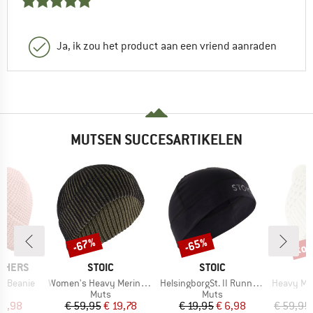
Ja, ik zou het product aan een vriend aanraden
MUTSEN SUCCESARTIKELEN
tot
-67%
-65%
Korting
Korting
Kort
MERK
MERK
THERS
STOIC
STOIC
Artikel
Artikel
Artikel
a Beanie
Women's Heavy MerinoKnit MMXX. Laisdalen Beanie
HelsingborgSt. II Running Hat
Heavy MerinoKnit 
uctgroep
Productgroep
Productgroep
Muts
Muts
ijs
rlaagde prijs
Prijs
Verlaagde prijs
Prijs
Verlaagde prijs
 9,98
€ 59,95
€ 19,78
€ 19,95
€ 6,98
€ 59,95