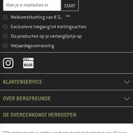
Vul je e-mailadres hier in en maak in de volgende stap je klanten
E-mailadres
Welkomstkorting van € 5,- **
Exclusieve toegang tot kortingsacties
Sla producten op je verlanglijstje op
Verjaardagsverrassing
KLANTENSERVICE
OVER BERGFREUNDE
DE OVEREENKOMST HERROEPEN
**De kortingscode is geldig vanaf een minimale besteding van 40 euro