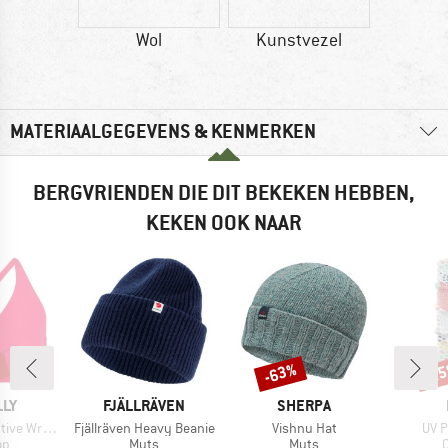
Wol
Kunstvezel
MATERIAALGEGEVENS & KENMERKEN
BERGVRIENDEN DIE DIT BEKEKEN HEBBEN,
KEKEN OOK NAAR
%
-63%
-2
Korting
Kort
MERK
MERK
LLY
FJÄLLRÄVEN
SHERPA
Artikel
Artikel
Artik
ont F Cup Bra
Fjällräven Heavy Beanie
Vishnu Hat
UV P
tgroep
Productgroep
Productgroep
P
op
Muts
Muts
C