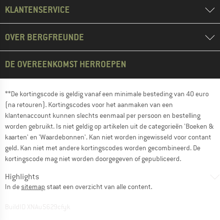
KLANTENSERVICE
OVER BERGFREUNDE
DE OVEREENKOMST HERROEPEN
**De kortingscode is geldig vanaf een minimale besteding van 40 euro
(na retouren). Kortingscodes voor het aanmaken van een
klantenaccount kunnen slechts eenmaal per persoon en bestelling
worden gebruikt. Is niet geldig op artikelen uit de categorieën 'Boeken &
kaarten' en 'Waardebonnen'. Kan niet worden ingewisseld voor contant
geld. Kan niet met andere kortingscodes worden gecombineerd. De
kortingscode mag niet worden doorgegeven of gepubliceerd.
Highlights
In de
sitemap
staat een overzicht van alle content.
BuildID XNAu5629cfyk