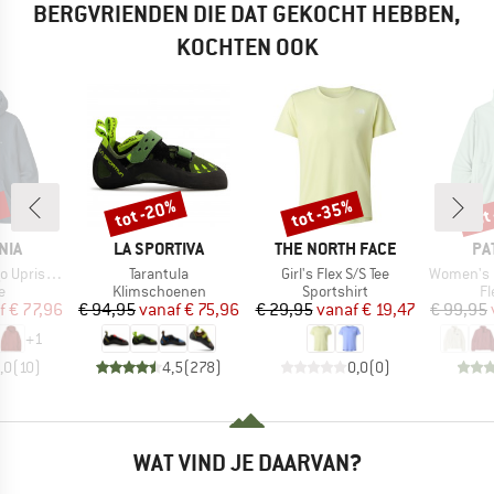
BERGVRIENDEN DIE DAT GEKOCHT HEBBEN,
KOCHTEN OOK
%
tot -20%
tot -35%
tot
Korting
Korting
Kort
MERK
MERK
ME
NIA
LA SPORTIVA
THE NORTH FACE
PA
Artikel
Artikel
Artikel
isal Hoody
Tarantula
Girl's Flex S/S Tee
Women's Micro D
ctgroep
Productgroep
Productgroep
Pr
e
Klimschoenen
Sportshirt
Fl
ijs
rlaagde prijs
Prijs
Verlaagde prijs
Prijs
Verlaagde prijs
f
€ 77,96
€ 94,95
vanaf
€ 75,96
€ 29,95
vanaf
€ 19,47
€ 99,95
+
1
,0
(
10
)
4,5
(
278
)
0,0
(
0
)
WAT VIND JE DAARVAN?