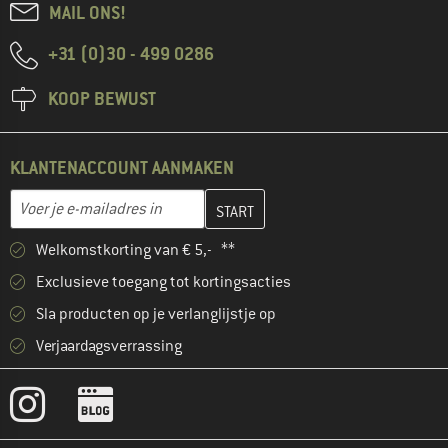
MAIL ONS!
+31 (0)30 - 499 0286
KOOP BEWUST
KLANTENACCOUNT AANMAKEN
Vul je e-mailadres hier in en maak in de volgende stap je klanten
E-mailadres
Welkomstkorting van € 5,- **
Exclusieve toegang tot kortingsacties
Sla producten op je verlanglijstje op
Verjaardagsverrassing