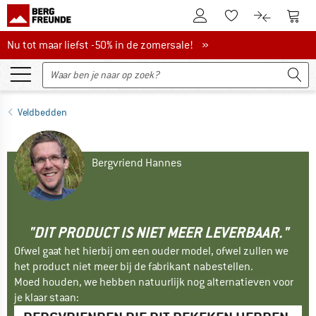
De klantenaccount
Naar
Naar de verlanglijs
Naar de pro
Nu tot maar liefst -50% in de zomersale!
Nu tot maar liefst -50% in de zomersale! »
Veldbedden
Bergvriend Hannes
"DIT PRODUCT IS NIET MEER LEVERBAAR."
Ofwel gaat het hierbij om een ouder model, ofwel zullen we
het product niet meer bij de fabrikant nabestellen.
Moed houden, we hebben natuurlijk nog alternatieven voor
je klaar staan: