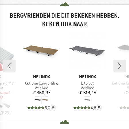
BERGVRIENDEN DIE DIT BEKEKEN HEBBEN,
KEKEN OOK NAAR
%
K
MERK
MERK
M
C
HELINOX
HELINOX
H
Artikel
Artikel
Artikel
eeping Mat
Cot One Convertible
Lite Cot
Cot One Conve
tgroep
Productgroep
Productgroep
P
at
Veldbed
Veldbed
V
ijs
rlaagde prijs
Prijs
Prijs
vanaf
€ 360,95
€ 313,45
€
77
5,0
(
8
)
4,8
(
5
)
,3
(
23
)