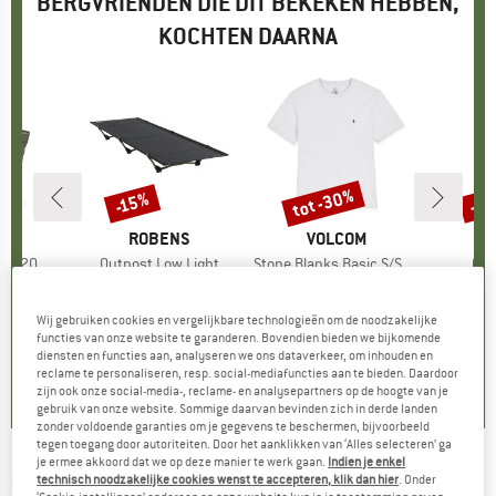
BERGVRIENDEN DIE DIT BEKEKEN HEBBEN,
KOCHTEN DAARNA
%
tot -30%
-15%
-1
Korting
Korting
Kort
RK
MERK
ROBENS
MERK
VOLCOM
M
O
ote 20
Artikel
Outpost Low Light
Artikel
Stone Blanks Basic S/S Tee
Arti
Cam
groep
rtas
Productgroep
Veldbed
Productgroep
T-shirt
Product
Syntheti
f
ijs
rlaagde prijs
€ 64,32
€ 149,95
Prijs
Verlaagde prijs
€ 127,46
€ 29,95
vanaf
Prijs
Verlaagde prijs
€ 20,97
€ 49,95
Wij gebruiken cookies en vergelijkbare technologieën om de noodzakelijke
+
1
functies van onze website te garanderen. Bovendien bieden we bijkomende
diensten en functies aan, analyseren we ons dataverkeer, om inhouden en
0,0
(
0
)
5,0
(
1
)
0,0
(
0
)
reclame te personaliseren, resp. social-mediafuncties aan te bieden. Daardoor
zijn ook onze social-media-, reclame- en analysepartners op de hoogte van je
gebruik van onze website. Sommige daarvan bevinden zich in derde landen
zonder voldoende garanties om je gegevens te beschermen, bijvoorbeeld
tegen toegang door autoriteiten. Door het aanklikken van ‘Alles selecteren’ ga
je ermee akkoord dat we op deze manier te werk gaan.
Indien je enkel
OUTWELL
-
Laguna Hills - Veldbed
technisch noodzakelijke cookies wenst te accepteren, klik dan hier
. Onder