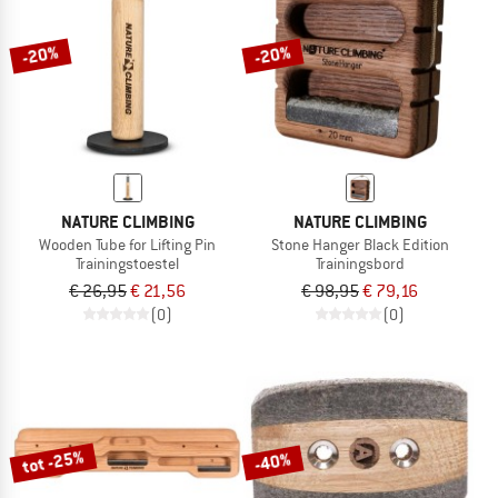
-20%
-20%
NATURE CLIMBING
NATURE CLIMBING
Wooden Tube for Lifting Pin
Stone Hanger Black Edition
Trainingstoestel
Trainingsbord
€ 26,95
€ 21,56
€ 98,95
€ 79,16
(0)
(0)
tot -25%
-40%