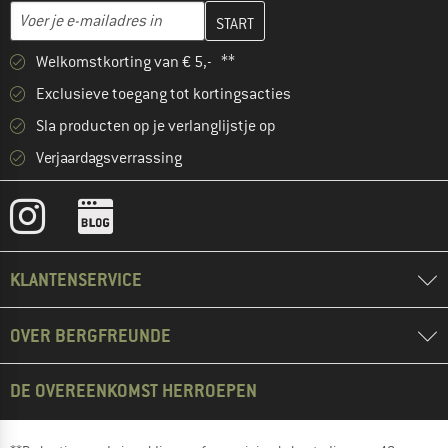
Vul je e-mailadres hier in en maak in de volgende stap je klanten
E-mailadres
Welkomstkorting van € 5,- **
Exclusieve toegang tot kortingsacties
Sla producten op je verlanglijstje op
Verjaardagsverrassing
KLANTENSERVICE
OVER BERGFREUNDE
DE OVEREENKOMST HERROEPEN