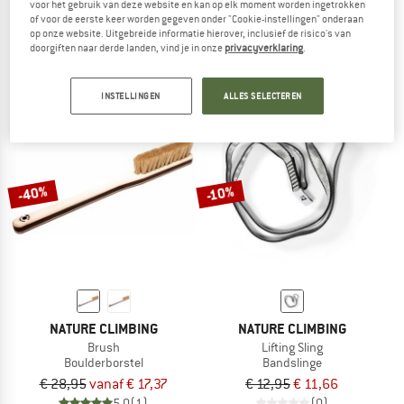
voor het gebruik van deze website en kan op elk moment worden ingetrokken
Raw Chalk
Raw Chalk
of voor de eerste keer worden gegeven onder "Cookie-instellingen" onderaan
Magnesium
Magnesium
op onze website. Uitgebreide informatie hierover, inclusief de risico's van
doorgiften naar derde landen, vind je in onze
privacyverklaring
.
€ 14,95
€ 11,21
€ 13,95
vanaf € 9,07
5,0
(1)
5,0
(1)
INSTELLINGEN
ALLES SELECTEREN
-40%
-10%
NATURE CLIMBING
NATURE CLIMBING
Brush
Lifting Sling
Boulderborstel
Bandslinge
€ 28,95
vanaf € 17,37
€ 12,95
€ 11,66
5,0
(1)
(0)