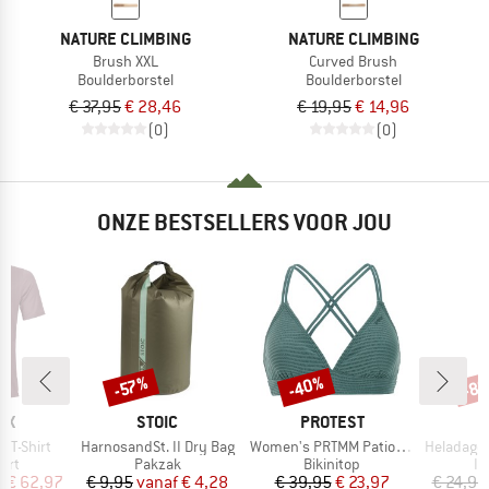
NATURE CLIMBING
NATURE CLIMBING
Brush XXL
Curved Brush
Boulderborstel
Boulderborstel
€ 37,95
€ 28,46
€ 19,95
€ 14,96
(0)
(0)
ONZE BESTSELLERS VOOR JOU
%
-40%
-8
-57%
Korting
Korting
Kort
MERK
MERK
OX
STOIC
PROTEST
Artikel
Artikel
Artikel
k T-Shirt
HarnosandSt. II Dry Bag
Women's PRTMM Patio Triangle
HeladagenSt. Insulated
groep
Productgroep
Productgroep
Pr
irt
Pakzak
Bikinitop
Is
ijs
rlaagde prijs
Prijs
Verlaagde prijs
Prijs
Verlaagde prijs
f
€ 62,97
€ 9,95
vanaf
€ 4,28
€ 39,95
€ 23,97
€ 24,95