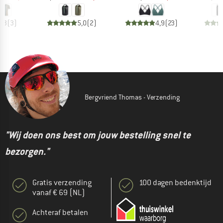
4,3
(
3
)
5,0
(
2
)
4,9
(
23
)
Bergvriend Thomas - Verzending
"Wij doen ons best om jouw bestelling snel te
bezorgen."
Gratis verzending
100 dagen bedenktijd
vanaf € 69 (NL)
Achteraf betalen