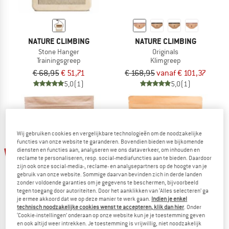
NATURE CLIMBING
NATURE CLIMBING
Stone Hanger
Originals
Trainingsgreep
Klimgreep
€ 68,95
€ 51,71
€ 168,95
vanaf € 101,37
5,0
(1)
5,0
(1)
Wij gebruiken cookies en vergelijkbare technologieën om de noodzakelijke
functies van onze website te garanderen. Bovendien bieden we bijkomende
-25%
-35%
diensten en functies aan, analyseren we ons dataverkeer, om inhouden en
reclame te personaliseren, resp. social-mediafuncties aan te bieden. Daardoor
zijn ook onze social-media-, reclame- en analysepartners op de hoogte van je
gebruik van onze website. Sommige daarvan bevinden zich in derde landen
zonder voldoende garanties om je gegevens te beschermen, bijvoorbeeld
tegen toegang door autoriteiten. Door het aanklikken van ‘Alles selecteren’ ga
je ermee akkoord dat we op deze manier te werk gaan.
Indien je enkel
technisch noodzakelijke cookies wenst te accepteren, klik dan hier
. Onder
‘Cookie-instellingen’ onderaan op onze website kun je je toestemming geven
en ook altijd weer intrekken. Je toestemming is vrijwillig, niet noodzakelijk
NATURE CLIMBING
NATURE CLIMBING