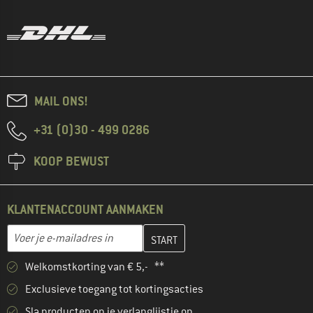
MAIL ONS!
+31 (0)30 - 499 0286
KOOP BEWUST
KLANTENACCOUNT AANMAKEN
Vul je e-mailadres hier in en maak in de volgende stap je klanten
E-mailadres
Welkomstkorting van € 5,- **
Exclusieve toegang tot kortingsacties
Sla producten op je verlanglijstje op