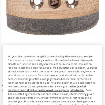
Gedetailleerde foto's
Wij gebruiken cookies en vergelijkbare technologieën om de noodzakelijke
functies van onze website te garanderen. Bovendien bieden we bijkomende
diensten en functies aan, analyseren we ons dataverkeer, om inhouden en
reclame te personaliseren, resp. social-mediafuncties aan te bieden. Daardoor
zijn ook onze social-media-, reclame- en analysepartners op de hoogte van je
gebruik van onze website. Sommige daarvan bevinden zich in derde landen
zonder voldoende garanties om je gegevens te beschermen, bijvoorbeeld
tegen toegang door autoriteiten. Door het aanklikken van ‘Alles selecteren’ ga
Oorspronkelijke prijs :
Prijs:
€
168,95
je ermee akkoord dat we op deze manier te werk gaan.
Indien je enkel
vanaf
€
101,37
technisch noodzakelijke cookies wenst te accepteren, klik dan hier
. Onder
incl. BTW
‘Cookie-instellingen’ onderaan op onze website kun je je toestemming geven
Nederland. Informatie over de verzend
Gratis verzending
(NL)
en ook altijd weer intrekken. Je toestemming is vrijwillig, niet noodzakelijk
voor het gebruik van deze website en kan op elk moment worden ingetrokken