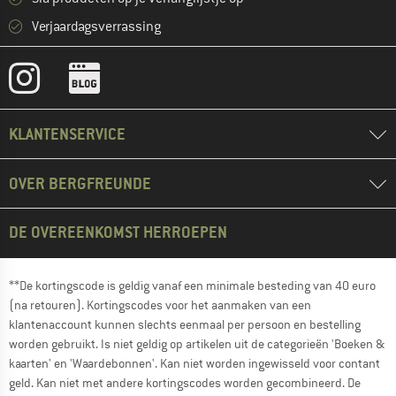
Verjaardagsverrassing
KLANTENSERVICE
OVER BERGFREUNDE
DE OVEREENKOMST HERROEPEN
**De kortingscode is geldig vanaf een minimale besteding van 40 euro
(na retouren). Kortingscodes voor het aanmaken van een
klantenaccount kunnen slechts eenmaal per persoon en bestelling
worden gebruikt. Is niet geldig op artikelen uit de categorieën 'Boeken &
kaarten' en 'Waardebonnen'. Kan niet worden ingewisseld voor contant
geld. Kan niet met andere kortingscodes worden gecombineerd. De