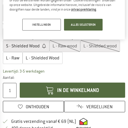
Kleur:
Rose Sandstone
of voor de eerste keer worden gegeven onder "Cookie-instellingen" onderaan
op onze website. Uitgebreide informatie hierover, inclusief de risico's van
Dark Granite
Rose Sandstone
doorgiften naar derde landen, vind je in onze
privacyverklaring
.
tot -20%
-40%
Variant kiezen:
INSTELLINGEN
ALLES SELECTEREN
S - Raw wood
S - Shielded wood
S - Raw
S - Shielded Wood
L - Raw wood
L - Shielded wood
L - Raw
L - Shielded Wood
De link wordt geopend in een infovak en bevat le
Levertijd: 3-5 werkdagen
Aantal:
IN DE WINKELMAND
ONTHOUDEN
VERGELIJKEN
Vind hier de verzendinform
Gratis verzending vanaf € 69 (NL)