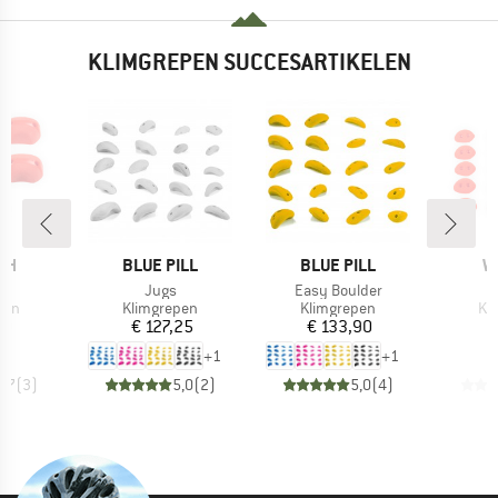
KLIMGREPEN SUCCESARTIKELEN
MERK
MERK
M
AH
BLUE PILL
BLUE PILL
W
l
Artikel
Artikel
Ar
5
Jugs
Easy Boulder
D
groep
Productgroep
Productgroep
Pr
pen
Klimgrepen
Klimgrepen
Kl
ijs
Prijs
Prijs
70
€ 127,25
€ 133,90
€
+
1
+
1
4,7
(
3
)
5,0
(
2
)
5,0
(
4
)