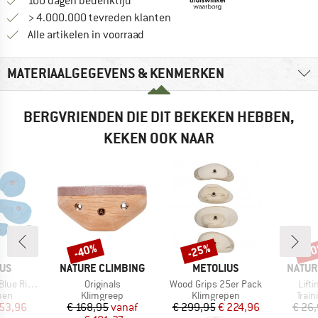
Vind de betalingsinformatie hier! Opent
100 dagen bedenktijd
> 4.000.000 tevreden klanten
Alle artikelen in voorraad
MATERIAALGEGEVENS & KENMERKEN
BERGVRIENDEN DIE DIT BEKEKEN HEBBEN,
KEKEN OOK NAAR
-40%
-25%
-2
Korting
Korting
Kort
MERK
MERK
MERK
IUS
NATURE CLIMBING
METOLIUS
NATUR
Artikel
Artikel
Artik
e Ribbon
Originals
Wood Grips 25er Pack
Lifti
groep
Productgroep
Productgroep
Prod
pen
Klimgreep
Klimgrepen
Train
ijs
rlaagde prijs
Prijs
Verlaagde prijs
Prijs
Verlaagde prijs
 53,96
€ 168,95
vanaf
€ 299,95
€ 224,96
€ 26