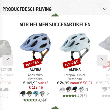
PRODUCTBESCHRIJVING
MTB HELMEN SUCCESARTIKELEN
tot -25%
tot -25%
tot
Korting
Korting
Kort
MERK
MERK
TECTION
ALPINA
ALPINA
Artikel
Artikel
Arti
PS Helmet
Apax MIPS
Carapax Junior
Tau
tgroep
Productgroep
Productgroep
Pr
elm
Fietshelm
Fietshelm
Fi
ijs
rlaagde prijs
Prijs
Verlaagde prijs
Prijs
Verlaagde prijs
 129,32
€ 149,95
vanaf
€ 74,95
vanaf
€ 56,21
€ 99,95
€ 112,46
+
3
+
2
5,0
(
1
)
4,7
(
3
)
4,5
(
4
)