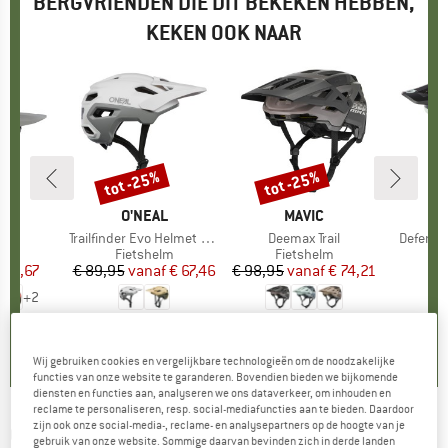
BERGVRIENDEN DIE DIT BEKEKEN HEBBEN,
KEKEN OOK NAAR
tot -25%
tot -25%
Korting
Korting
EY
MERK
O'NEAL
MERK
MAVIC
el
Artikel
Trailfinder Evo Helmet Solid
Artikel
Deemax Trail
Artikel
Defende
tgroep
elm
Productgroep
Fietshelm
Productgroep
Fietshelm
P
Fi
ijs
rlaagde prijs
 89,67
€ 89,95
vanaf
Prijs
Verlaagde prijs
€ 67,46
€ 98,95
vanaf
Prijs
Verlaagde prijs
€ 74,21
€
+
2
5,0
(
3
)
0,0
(
0
)
4,5
(
2
)
Wij gebruiken cookies en vergelijkbare technologieën om de noodzakelijke
functies van onze website te garanderen. Bovendien bieden we bijkomende
diensten en functies aan, analyseren we ons dataverkeer, om inhouden en
reclame te personaliseren, resp. social-mediafuncties aan te bieden. Daardoor
zijn ook onze social-media-, reclame- en analysepartners op de hoogte van je
O'NEAL
-
Defender 2.0 Helmet - Fietshelm
gebruik van onze website. Sommige daarvan bevinden zich in derde landen