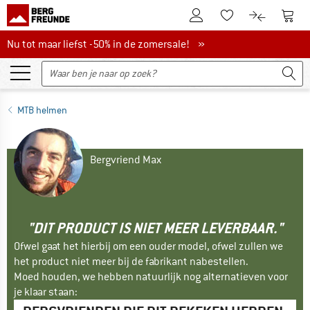
De klantenaccount
Naar
Naar de verlanglijs
Naar de pro
Nu tot maar liefst -50% in de zomersale!
Nu tot maar liefst -50% in de zomersale! »
MTB helmen
Bergvriend Max
"DIT PRODUCT IS NIET MEER LEVERBAAR."
Ofwel gaat het hierbij om een ouder model, ofwel zullen we
het product niet meer bij de fabrikant nabestellen.
Moed houden, we hebben natuurlijk nog alternatieven voor
je klaar staan: