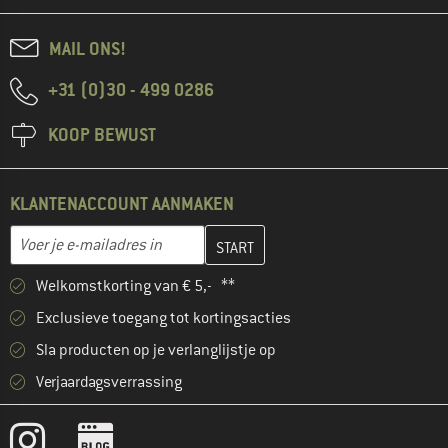
MAIL ONS!
+31 (0)30 - 499 0286
KOOP BEWUST
KLANTENACCOUNT AANMAKEN
Vul je e-mailadres hier in en maak in de volgende stap je klanten
E-mailadres
Welkomstkorting van € 5,- **
Exclusieve toegang tot kortingsacties
Sla producten op je verlanglijstje op
Verjaardagsverrassing