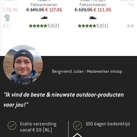
tgroep
Productgroep
Productgroep
Prod
irt
Fietsschoenen
Fietsschoenen
Fiet
ijs
rlaagde prijs
Prijs
Verlaagde prijs
Prijs
Verlaagde prijs
f
€ 58,46
€ 149,95
€ 127,46
€ 139,95
€ 111,96
€
5,0
(
1
)
5,0
(
2
)
5,0
(
1
)
Bergvriend Julian - Medewerker inkoop
"Ik vind de beste & nieuwste outdoor-producten
voor jou!"
Gratis verzending
100 dagen bedenktijd
vanaf € 69 (NL)