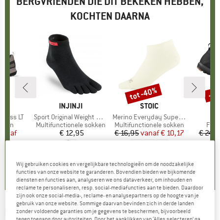
BERGVRIENDEN DIE DIT BEKEKEN HEBBEN,
KOCHTEN DAARNA
tot -40%
-1
Korting
Kort
EN
MERK
INJINJI
MERK
STOIC
M
S
cross LT
Artikel
Sport Original Weight Mini-Crew
Artikel
Merino Everyday Superlight No Show
Art
GE
roep
oenen
Productgroep
Multifunctionele sokken
Productgroep
Multifunctionele sokken
Prod
Fiet
ijs
rlaagde prijs
vanaf
€ 12,95
Prijs
€ 16,95
vanaf
Prijs
Verlaagde prijs
€ 10,17
€ 249
96
4,4
(
12
)
4,8
(
25
)
Wij gebruiken cookies en vergelijkbare technologieën om de noodzakelijke
,5
(
11
)
functies van onze website te garanderen. Bovendien bieden we bijkomende
diensten en functies aan, analyseren we ons dataverkeer, om inhouden en
reclame te personaliseren, resp. social-mediafuncties aan te bieden. Daardoor
zijn ook onze social-media-, reclame- en analysepartners op de hoogte van je
gebruik van onze website. Sommige daarvan bevinden zich in derde landen
NORTHWAVE
-
Flagship XC GTX -
zonder voldoende garanties om je gegevens te beschermen, bijvoorbeeld
tegen toegang door autoriteiten. Door het aanklikken van ‘Alles selecteren’ ga