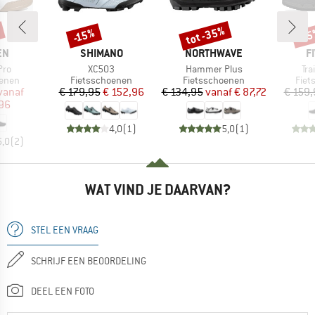
tot -35%
-15%
-1
Korting
Korting
Kort
MERK
MERK
M
EN
SHIMANO
NORTHWAVE
F
Artikel
Artikel
Art
Pro
XC503
Hammer Plus
Tra
roep
Productgroep
Productgroep
Prod
oenen
Fietsschoenen
Fietsschoenen
Fiet
ijs
rlaagde prijs
Prijs
Verlaagde prijs
Prijs
Verlaagde prijs
vanaf
€ 179,95
€ 152,96
€ 134,95
vanaf
€ 87,72
€ 159,
,96
4,0
(
1
)
5,0
(
1
)
5,0
(
2
)
WAT VIND JE DAARVAN?
STEL EEN VRAAG
SCHRIJF EEN BEOORDELING
DEEL EEN FOTO