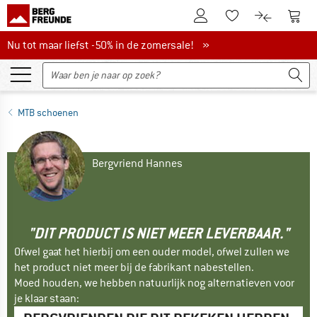
De klantenaccount
Naar
Naar de verlanglijs
Naar de pro
Nu tot maar liefst -50% in de zomersale!
Nu tot maar liefst -50% in de zomersale! »
MTB schoenen
Bergvriend Hannes
"DIT PRODUCT IS NIET MEER LEVERBAAR."
Ofwel gaat het hierbij om een ouder model, ofwel zullen we
het product niet meer bij de fabrikant nabestellen.
Moed houden, we hebben natuurlijk nog alternatieven voor
je klaar staan: