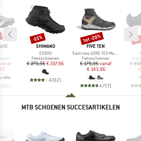
%
tot -20%
tot
-15%
Korting
Korting
Kort
MERK
MERK
AVE
SHIMANO
FIVE TEN
l
Artikel
Artikel
A
r
EX900
Trailcross GORE-TEX Mountain Bike Shoes
K
roep
Productgroep
Productgroep
Prod
oenen
Fietsschoenen
Fietsschoenen
Fiet
ijs
rlaagde prijs
Prijs
Verlaagde prijs
Prijs
Verlaagde prijs
vanaf
€ 279,95
€ 237,96
€ 179,95
vanaf
€ 40
,97
€ 143,96
€
4,0
(
2
)
5,0
(
1
)
4,7
(
3
)
MTB SCHOENEN SUCCESARTIKELEN