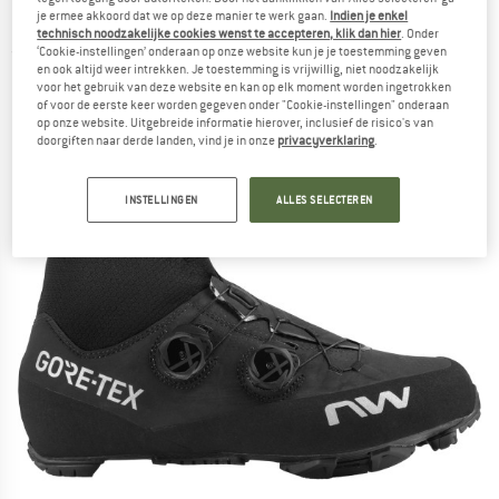
Fietsschoenen
je ermee akkoord dat we op deze manier te werk gaan.
Indien je enkel
technisch noodzakelijke cookies wenst te accepteren, klik dan hier
. Onder
‘Cookie-instellingen’ onderaan op onze website kun je je toestemming geven
(0)
en ook altijd weer intrekken. Je toestemming is vrijwillig, niet noodzakelijk
voor het gebruik van deze website en kan op elk moment worden ingetrokken
of voor de eerste keer worden gegeven onder "Cookie-instellingen" onderaan
op onze website. Uitgebreide informatie hierover, inclusief de risico's van
doorgiften naar derde landen, vind je in onze
privacyverklaring
.
INSTELLINGEN
ALLES SELECTEREN