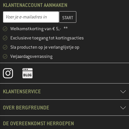
KLANTENACCOUNT AANMAKEN
Vul je e-mailadres hier in en maak in de volgende stap je klanten
E-mailadres
Welkomstkorting van € 5,- **
Exclusieve toegang tot kortingsacties
Sla producten op je verlanglijstje op
Verjaardagsverrassing
KLANTENSERVICE
OVER BERGFREUNDE
DE OVEREENKOMST HERROEPEN