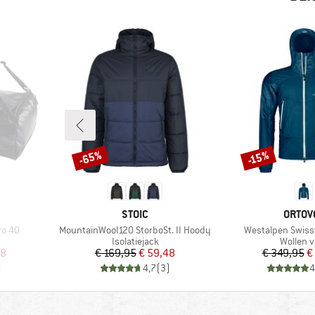
-65%
-15%
Korting
Korting
MERK
MERK
STOIC
ORTOV
Artikel
Artikel
ro 40
MountainWool120 StorboSt. II Hoody
Westalpen Swiss
ep
Productgroep
Product
Isolatiejack
Wollen v
de prijs
Prijs
Verlaagde prijs
Pr
Ve
38
€ 169,95
€ 59,48
€ 349,95
€
)
4,7
(
3
)
4