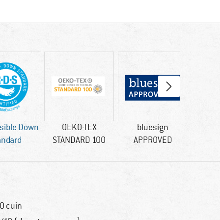
sible Down
OEKO-TEX
bluesign
andard
STANDARD 100
APPROVED
0 cuin