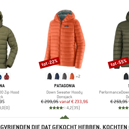
tot -22%
tot -55%
Korting
Korting
+
2
MERK
NA
PATAGONIA
Artikel
Artikel
0 Zip Hood
Down Sweater Hoody
PerformanceDown Sal
tgroep
Productgroep
P
ck
Donsjack
D
ijs
Prijs
Verlaagde prijs
,95
€ 299,95
vanaf
€ 233,96
€ 259,95
0,0
(
0
)
4,2
(
35
)
GVRIENDEN DIE DAT GEKOCHT HEBBEN, KOCHTEN