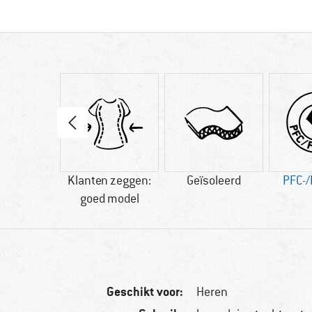
44 g
Klanten zeggen:
Geïsoleerd
PFC-/
goed model
Geschikt voor:
Heren