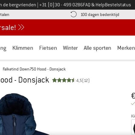
Bel ons op
an de bergvrienden
|
+31 (0)30 - 499 0286
FAQ & Help
Bestelstatus
vind de betalingsinformatie hier! Opent in een infovak
Vind de b
etalen
100 dagen bedenktijd
ing
Klimmen
Fietsen
Winter
Alle sporten
Merken
Falketind Down750 Hood - Donsjack
ood - Donsjack
4,5
(12)
Pr
Kl