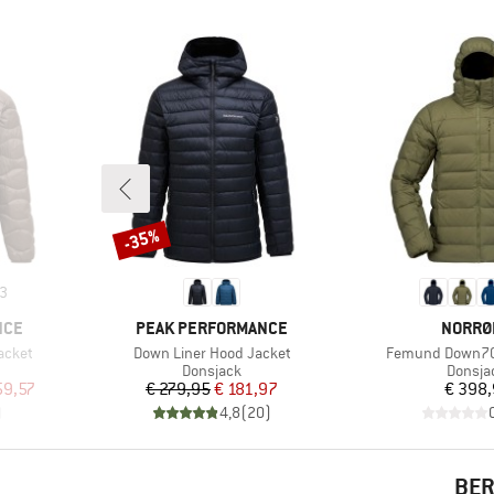
-35%
Korting
3
MERK
MERK
NCE
PEAK PERFORMANCE
NORRØ
Artikel
Artikel
acket
Down Liner Hood Jacket
Femund Down70
p
Productgroep
Produc
Donsjack
Donsja
de prijs
Prijs
Verlaagde prijs
Pr
59,57
€ 279,95
€ 181,97
€ 398
)
4,8
(
20
)
BER