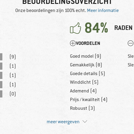
BEOORDELINGSOVERZICHT
Onze beoordelingen zijn 100% echt.
Meer informatie
84%
RADEN 
VOORDELEN
Goed model (9)
Sl
(9)
Gemakkelijk (8)
Sle
(1)
Goede details (5)
(1)
Winddicht (5)
(1)
Ademend (4)
(0)
Prijs / kwaliteit (4)
Robuust (3)
meer weergeven