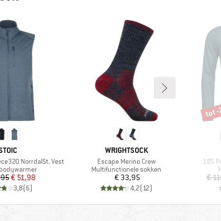
tot 
Korti
MERK
MERK
STOIC
WRIGHTSOCK
Artikel
Artikel
ece320 NorrdalSt. Vest
Escape Merino Crew
185 R
tgroep
Productgroep
P
obodywarmer
Multifunctionele sokken
Prijs
Verlaagde prijs
Prijs
,95
€ 51,98
€ 33,95
€ 11
3,8
(
6
)
4,2
(
12
)