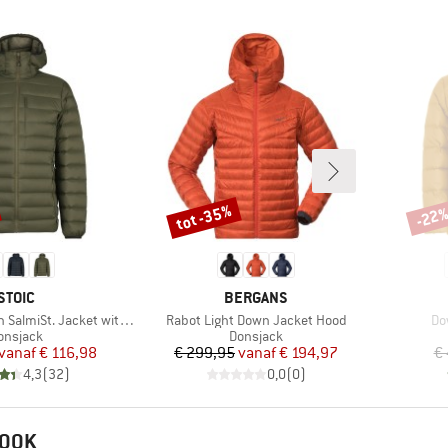
tot -35%
-22
Korting
Korti
MERK
MERK
STOIC
BERGANS
Artikel
Art
miSt. Jacket with Hood
Rabot Light Down Jacket Hood
Do
roductgroep
Productgroep
onsjack
Donsjack
Prijs
Verlaagde prijs
Prijs
Verlaagde prijs
vanaf
€ 116,98
€ 299,95
vanaf
€ 194,97
€
4,3
(
32
)
0,0
(
0
)
 OOK