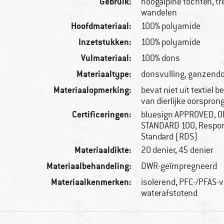
Gebruik:
hoogalpine tochten, tr
wandelen
Hoofdmateriaal:
100% polyamide
Inzetstukken:
100% polyamide
Vulmateriaal:
100% dons
Materiaaltype:
donsvulling, ganzend
Materiaalopmerking:
bevat niet uit textiel 
van dierlijke oorspron
Certificeringen:
bluesign APPROVED, 
STANDARD 100, Respo
Standard (RDS)
Materiaaldikte:
20 denier, 45 denier
Materiaalbehandeling:
DWR-geïmpregneerd
Materiaalkenmerken:
isolerend, PFC-/PFAS-vr
waterafstotend