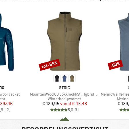
tot -65%
-60%
Korting
Korting
MERK
OX
STOIC
Artikel
Artikel
wool Jacket
MountainWool60 JokkmokkSt. Hybrid Vest
MerinoWaffleFle
groep
Productgroep
Produc
est
Winterbodywarmer
Merin
ijs
rlaagde prijs
Prijs
Verlaagde prijs
 297,46
€ 129,95
vanaf
€ 45,48
€ 129
,9
(
12
)
5,0
(
3
)