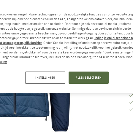
M
n cookies en vergelijkbare technologieën om de noodzakelijke functies van onze website te 
eden we bijkomende diensten en functies aan, analyseren we ons dataverkeer, om inhouden 
M
n, resp. social-mediafuncties aan te bieden. Daardoor zijn ook onze social-media-, reclame-
ers op de hoogte van je gebruik van onze website. Sommige daarvan bevinden zich in derde 
ranties om je gegevens te beschermen, bijvoorbeeld tegen toegang door autoriteiten. Door h
Le
lecteren’ ga je ermee akkoord dat we op deze manier te werk gaan.
Indien je enkel technisch 
Aa
 te accepteren, klik dan hier
. Onder ‘Cookie-instellingen’ onderaan op onze website kun je 
altijd weer intrekken. Je toestemming is vrijwillig, niet noodzakelijk voor het gebruik van d
oment worden ingetrokken of voor de eerste keer worden gegeven onder "Cookie-instellingen
 Uitgebreide informatie hierover, inclusief de risico's van doorgiften naar derde landen, vind 
aring
.
INSTELLINGEN
ALLES SELECTEREN