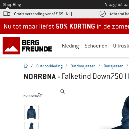
Naar
Shop
Blog
Vraag het a
Gratis verzending vanaf € 69 (NL)
Achteraf b
Nu tot maar liefst -50% in de zomersale!
Kleding
Schoenen
Uitrust
Startpagina
/
Outdoorkleding
/
Outdoorjassen
/
Donsjassen
/
NORRØNA
-
Falketind Down750 H