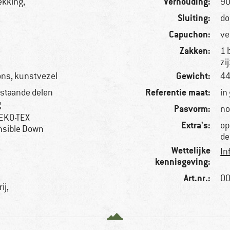
Verhouding:
ekking,
90
Sluiting:
do
Capuchon:
ve
Zakken:
1 
zi
Gewicht:
ons, kunstvezel
44
Referentie maat:
bestaande delen
in
g
Pasvorm:
no
OEKO-TEX
Extra's:
op
nsible Down
de
Wettelijke
In
kennisgeving:
Art.nr.:
00
ij,