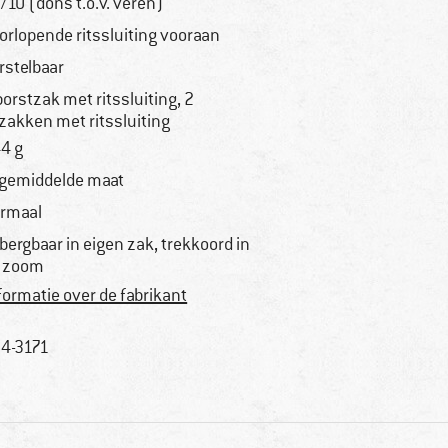
/10 (dons t.o.v. veren)
orlopende ritssluiting vooraan
rstelbaar
borstzak met ritssluiting, 2
jzakken met ritssluiting
4 g
 gemiddelde maat
rmaal
bergbaar in eigen zak, trekkoord in
 zoom
formatie over de fabrikant
4-3171