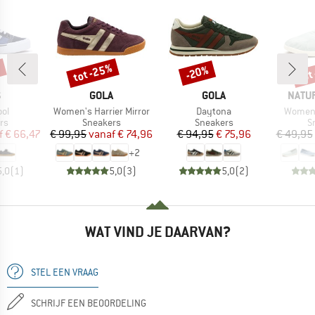
%
tot -25%
tot
-20%
Korting
Korting
Kort
K
MERK
MERK
MERK
S
GOLA
GOLA
NATU
Artikel
Artikel
Artikel
ool
Women's Harrier Mirror
Daytona
Women'
tgroep
Productgroep
Productgroep
P
rs
Sneakers
Sneakers
S
ijs
rlaagde prijs
Prijs
Verlaagde prijs
Prijs
Verlaagde prijs
f
€ 66,47
€ 99,95
vanaf
€ 74,96
€ 94,95
€ 75,96
€ 49,95
+
2
5,0
(
1
)
5,0
(
3
)
5,0
(
2
)
WAT VIND JE DAARVAN?
STEL EEN VRAAG
SCHRIJF EEN BEOORDELING