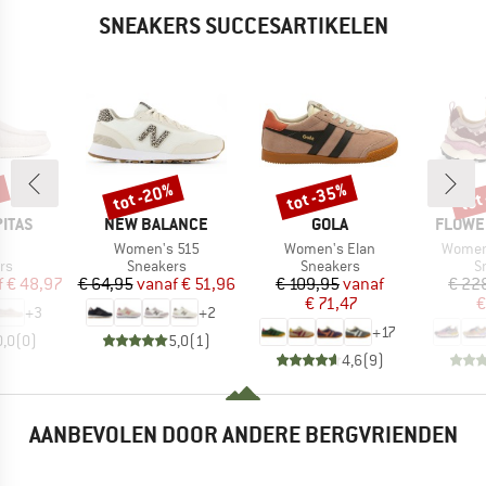
SNEAKERS SUCCESARTIKELEN
%
tot -20%
tot -35%
tot
Korting
Korting
Kort
MERK
MERK
MERK
PITAS
NEW BALANCE
GOLA
FLOWE
l
Artikel
Artikel
Artikel
n
Women's 515
Women's Elan
Women
tgroep
Productgroep
Productgroep
P
rs
Sneakers
Sneakers
S
ijs
rlaagde prijs
Prijs
Verlaagde prijs
Prijs
Verlaagde prijs
f
€ 48,97
€ 64,95
vanaf
€ 51,96
€ 109,95
vanaf
€ 22
€ 71,47
€
+
3
+
2
+
17
0,0
(
0
)
5,0
(
1
)
4,6
(
9
)
AANBEVOLEN DOOR ANDERE BERGVRIENDEN