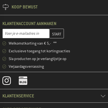
KOOP BEWUST
KLANTENACCOUNT AANMAKEN
Vul je e-mailadres hier in en maak in de volgende stap je klanten
E-mailadres
Welkomstkorting van € 5,- **
Exclusieve toegang tot kortingsacties
Sla producten op je verlanglijstje op
Verjaardagsverrassing
KLANTENSERVICE