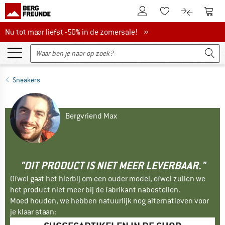
De klantenaccount
Naar
Naar de verlanglijs
Naar de pro
Nu tot maar liefst -50% in de zomersale!
Nu tot maar liefst -50% in de zomersale! »
Sneakers
Bergvriend Max
"DIT PRODUCT IS NIET MEER LEVERBAAR."
Ofwel gaat het hierbij om een ouder model, ofwel zullen we
het product niet meer bij de fabrikant nabestellen.
Moed houden, we hebben natuurlijk nog alternatieven voor
je klaar staan: