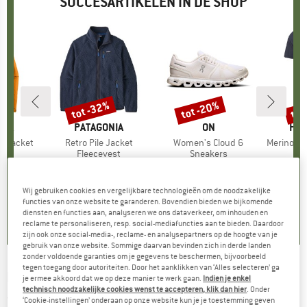
SUCCESARTIKELEN IN DE SHOP
%
tot -32%
tot -20%
tot
Korting
Korting
Kort
NIA
MERK
PATAGONIA
MERK
ON
ME
HEB
3L Jacket
Artikel
Retro Pile Jacket
Artikel
Women's Cloud 6
Artikel
MerinoMix150 Pi
tgroep
as
Productgroep
Fleecevest
Productgroep
Sneakers
Pr
Me
ijs
rlaagde prijs
vanaf
€ 149,95
Prijs
Verlaagde prijs
vanaf
€ 159,95
Prijs
Verlaagde prijs
vanaf
€ 59,95
,97
€ 101,97
€ 127,96
Wij gebruiken cookies en vergelijkbare technologieën om de noodzakelijke
+
8
+
1
+
9
functies van onze website te garanderen. Bovendien bieden we bijkomende
,7
(
79
)
4,6
(
71
)
4,7
(
48
)
diensten en functies aan, analyseren we ons dataverkeer, om inhouden en
reclame te personaliseren, resp. social-mediafuncties aan te bieden. Daardoor
zijn ook onze social-media-, reclame- en analysepartners op de hoogte van je
gebruik van onze website. Sommige daarvan bevinden zich in derde landen
zonder voldoende garanties om je gegevens te beschermen, bijvoorbeeld
tegen toegang door autoriteiten. Door het aanklikken van ‘Alles selecteren’ ga
NIKE
-
Women's Reax 8 TR - Sneakers
je ermee akkoord dat we op deze manier te werk gaan.
Indien je enkel
technisch noodzakelijke cookies wenst te accepteren, klik dan hier
. Onder
(0)
‘Cookie-instellingen’ onderaan op onze website kun je je toestemming geven