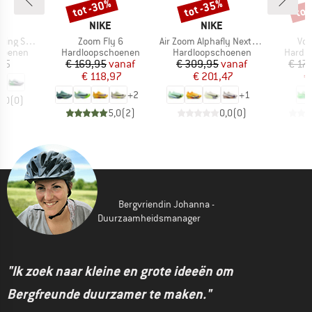
tot -30%
tot -35%
tot
Korting
Korting
Kort
K
MERK
MERK
NIKE
NIKE
Artikel
Artikel
Arti
g Shoes
Zoom Fly 6
Air Zoom Alphafly Next% 3
Vom
ep
Productgroep
Productgroep
Produc
hoenen
Hardloopschoenen
Hardloopschoenen
Hardl
ijs
Prijs
Verlaagde prijs
Prijs
Verlaagde prijs
,95
€ 169,95
vanaf
€ 309,95
vanaf
€ 17
€ 118,97
€ 201,47
€
+
2
+
1
0,0
(
0
)
5,0
(
2
)
0,0
(
0
)
Bergvriendin Johanna -
Duurzaamheidsmanager
"Ik zoek naar kleine en grote ideeën om
Bergfreunde duurzamer te maken."