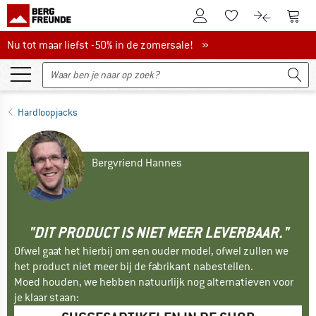
De klantenaccount
Naar
Naar de verlanglijs
Naar de pro
Nu tot maar liefst -50% in de zomersale!
Nu tot maar liefst -50% in de zomersale! »
Hardloopjacks
Bergvriend Hannes
"DIT PRODUCT IS NIET MEER LEVERBAAR."
Ofwel gaat het hierbij om een ouder model, ofwel zullen we
het product niet meer bij de fabrikant nabestellen.
Moed houden, we hebben natuurlijk nog alternatieven voor
je klaar staan: