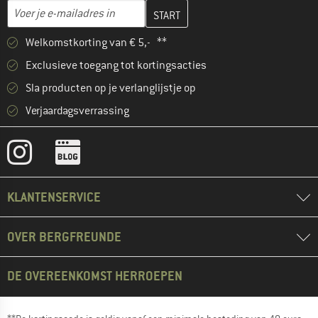
Vul je e-mailadres hier in en maak in de volgende stap je klanten
E-mailadres
Welkomstkorting van € 5,- **
Exclusieve toegang tot kortingsacties
Sla producten op je verlanglijstje op
Verjaardagsverrassing
KLANTENSERVICE
OVER BERGFREUNDE
DE OVEREENKOMST HERROEPEN