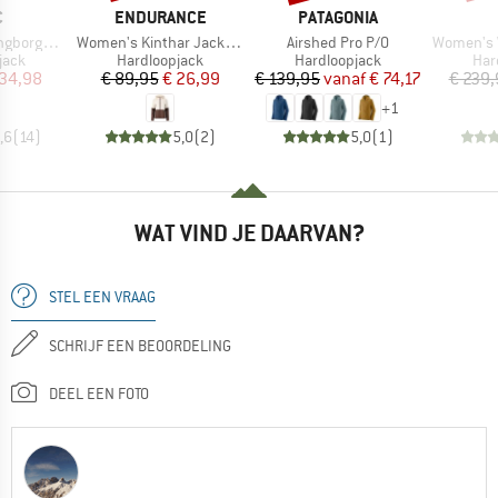
K
MERK
MERK
C
ENDURANCE
PATAGONIA
Artikel
Artikel
Artikel
rmance Hoody
Women's Kinthar Jacket with Hood
Airshed Pro P/O
Women's W
roep
Productgroep
Productgroep
Pro
jack
Hardloopjack
Hardloopjack
Har
ijs
rlaagde prijs
Prijs
Verlaagde prijs
Prijs
Verlaagde prijs
 34,98
€ 89,95
€ 26,99
€ 139,95
vanaf
€ 74,17
€ 239,
+
1
,6
(
14
)
5,0
(
2
)
5,0
(
1
)
WAT VIND JE DAARVAN?
STEL EEN VRAAG
SCHRIJF EEN BEOORDELING
DEEL EEN FOTO