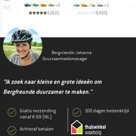
+
2
+
1
0,0
(
0
)
5,0
(
2
)
0,0
(
0
)
Bergvriendin Johanna -
Duurzaamheidsmanager
"Ik zoek naar kleine en grote ideeën om
Bergfreunde duurzamer te maken."
Gratis verzending
100 dagen bedenktijd
vanaf € 69 (NL)
Achteraf betalen