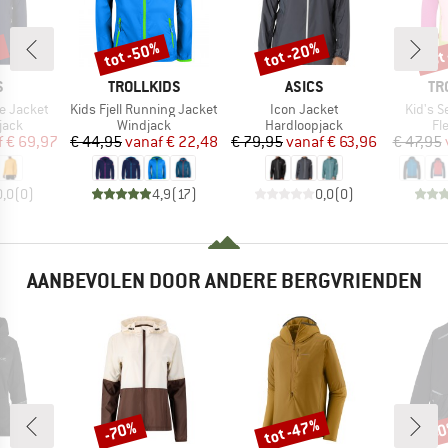
%
tot -50%
tot -20%
tot
Korting
Korting
Kort
K
MERK
MERK
ME
S
TROLLKIDS
ASICS
TR
Artikel
Artikel
Artikel
e Jacket
Kids Fjell Running Jacket
Icon Jacket
Kid's S
roep
Productgroep
Productgroep
Pr
jack
Windjack
Hardloopjack
Fl
ijs
rlaagde prijs
Prijs
Verlaagde prijs
Prijs
Verlaagde prijs
f
€ 69,97
€ 44,95
vanaf
€ 22,48
€ 79,95
vanaf
€ 63,96
€ 47,95
0,0
(
0
)
4,9
(
17
)
0,0
(
0
)
AANBEVOLEN DOOR ANDERE BERGVRIENDEN
tot -47%
-70%
-4
Korting
Korting
Kort