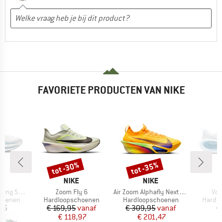
FAVORIETE PRODUCTEN VAN NIKE
tot -30%
tot -35%
Korting
Korting
K
MERK
MERK
NIKE
NIKE
Artikel
Artikel
Arti
g Shoes
Zoom Fly 6
Air Zoom Alphafly Next% 3
Vom
ep
Productgroep
Productgroep
Produc
hoenen
Hardloopschoenen
Hardloopschoenen
Hardl
ijs
Prijs
Verlaagde prijs
Prijs
Verlaagde prijs
,95
€ 169,95
vanaf
€ 309,95
vanaf
€
€ 118,97
€ 201,47