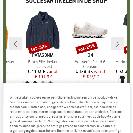
SUCCESARTIKELEN IN DE SHOP
%
tot -32%
tot -20%
tot
Korting
Korting
Kort
NIA
MERK
PATAGONIA
MERK
ON
ME
HEB
3L Jacket
Artikel
Retro Pile Jacket
Artikel
Women's Cloud 6
Artikel
MerinoMix150 Pi
tgroep
as
Productgroep
Fleecevest
Productgroep
Sneakers
Pr
Me
ijs
rlaagde prijs
vanaf
€ 149,95
Prijs
Verlaagde prijs
vanaf
€ 159,95
Prijs
Verlaagde prijs
vanaf
€ 59,95
,97
€ 101,97
€ 127,96
+
8
+
1
+
10
,7
(
79
)
4,6
(
71
)
4,7
(
48
)
Wij gebruiken cookies en vergelijkbare technologieën om de noodzakelijke
functies van onze website te garanderen. Bovendien bieden we bijkomende
diensten en functies aan, analyseren we ons dataverkeer, om inhouden en
reclame te personaliseren, resp. social-mediafuncties aan te bieden. Daardoor
zijn ook onze social-media-, reclame- en analysepartners op de hoogte van je
NIKE
-
Sphere Miler Therma-Fit -
gebruik van onze website. Sommige daarvan bevinden zich in derde landen
zonder voldoende garanties om je gegevens te beschermen, bijvoorbeeld
Hardloopjack
tegen toegang door autoriteiten. Door het aanklikken van ‘Alles selecteren’ ga