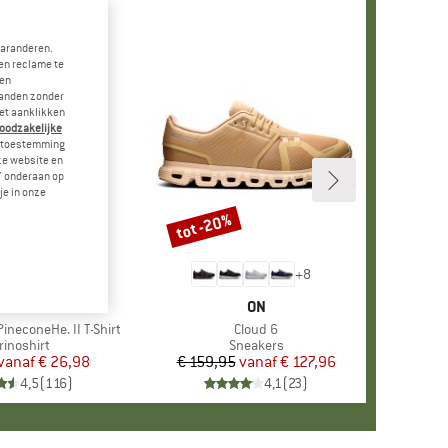
garanderen.
en reclame te
 en
landen zonder
et aanklikken
noodzakelijke
je toestemming
eze website en
" onderaan op
je in onze
tot -20%
Korting
+
4
+
8
RK
ER PEAK
MERK
ON
ineconeHe. II T-Shirt
Artikel
Cloud 6
oductgroep
rinoshirt
Productgroep
Sneakers
vanaf
Prijs
Verlaagde prijs
€ 26,98
€ 159,95
vanaf
Prijs
Verlaagde prijs
€ 127,96
4,5
(
116
)
4,1
(
23
)