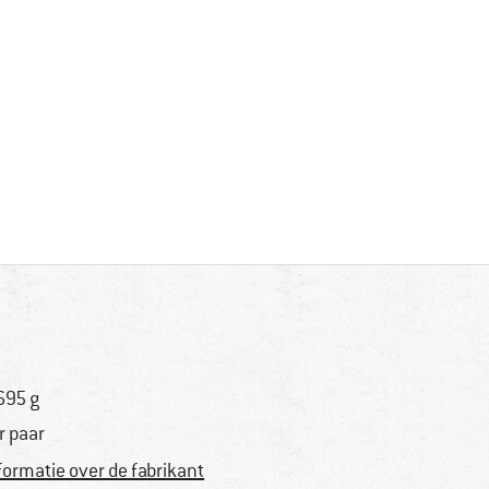
695 g
r paar
formatie over de fabrikant