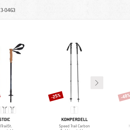
3-0463
-25%
-48
Korting
Korti
MERK
MERK
STOIC
KOMPERDELL
rtikel
Artikel
A
llTrailSt.
Speed Trail Carbon