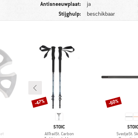
Antisneeuwplaat:
ja
Stijghulp:
beschikbaar
-47%
-60%
Korting
Korting
MERK
MER
STOIC
STOI
Artikel
Artikel
et
AllTrailSt. Carbon
SvedjeSt. Sk