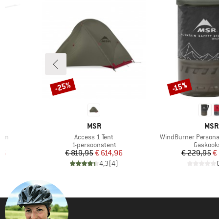
-25%
-15%
Korting
Korting
MERK
MER
MSR
MSR
Artikel
Artikel
tem
Access 1 Tent
WindBurner Persona
Productgroep
Product
1-persoonstent
Gaskook
de prijs
Prijs
Verlaagde prijs
Pr
Ve
46
€ 819,95
€ 614,96
€ 229,95
€
)
4,3
(
4
)