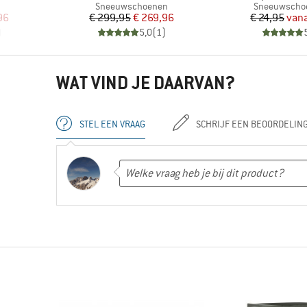
Productgroep
Productgroe
Sneeuwschoenen
Sneeuwscho
de prijs
Prijs
Verlaagde prijs
Pr
Ve
96
€ 299,95
€ 269,96
€ 24,95
van
)
5,0
(
1
)
WAT VIND JE DAARVAN?
STEL EEN VRAAG
SCHRIJF EEN BEOORDELIN