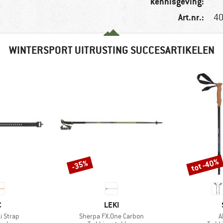
kennisgeving:
Art.nr.:
40
WINTERSPORT UITRUSTING SUCCESARTIKELEN
tot -40%
-35%
Korting
Korting
K
MERK
C
LEKI
Artikel
A
i Strap
Sherpa FX.One Carbon
A