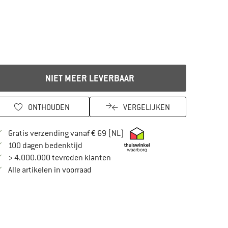
NIET MEER LEVERBAAR
ONTHOUDEN
VERGELIJKEN
Vind hier de verzendinformatie
Gratis verzending vanaf € 69 (NL)
Vind de betalingsinformatie hier! Opent in
100 dagen bedenktijd
> 4.000.000 tevreden klanten
Alle artikelen in voorraad