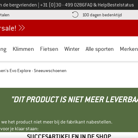
Bel ons op
an de bergvrienden
|
+31 (0)30 - 499 0286
FAQ & Help
Bestelstatus
vind de betalingsinformatie hier! Opent in een infovak
Vind de b
etalen
100 dagen bedenktijd
ing
Klimmen
Fietsen
Winter
Alle sporten
Merken
n's Evo Explore - Sneeuwschoenen
"DIT PRODUCT IS NIET MEER LEVERBA
 we het product niet meer bij de fabrikant nabestellen.
oor je klaar staan:
SUCCESARTIKELEN IN DE SHOP