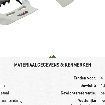
MATERIAALGEGEVENS & KENMERKEN
Tanden voor:
4
Gewicht:
len
1.
Gewichtsreferentie:
 staal
pe
Wettelijke
, riembinding
In