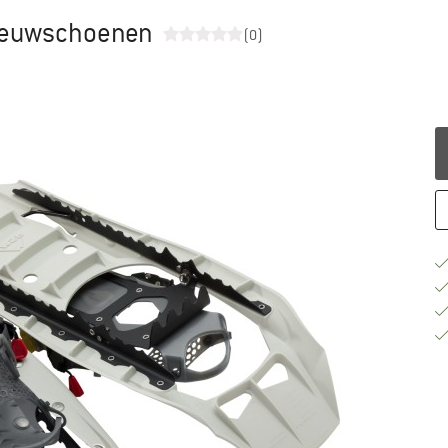
neeuwschoenen
(0)