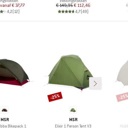
uctgroep
Productgroep
ingstokken
Trekkingstokken
Prijs
Verlaagde prijs
Prijs
Verlaagde prijs
vanaf
€ 37,77
€ 149,95
€ 112,46
€
4,2
(
12
)
4,7
(
49
)
-25%
-25
Korting
Korti
MERK
MERK
MSR
MSR
Artikel
Artik
bba Bikepack 1
Elixir 1 Person Tent V3
Hubb