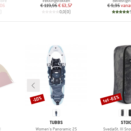
Productgroep
Productgr
oire
Trekkingstokken
Bevestigin
de prijs
Prijs
Verlaagde prijs
Pr
Ve
,06
€ 119,95
€ 63,57
€ 9,95
vana
)
0,0
(
0
)
tot -65%
-10%
Korting
Korting
MERK
MER
TUBBS
STOI
Artikel
Artikel
3
Women's Panoramic 25
SvedjeSt. III S