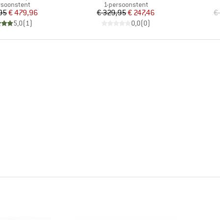
uctgroep
Productgroep
rsoonstent
1-persoonstent
Prijs
Verlaagde prijs
Prijs
Verlaagde prijs
95
€ 479,96
€ 329,95
€ 247,46
€
5,0
(
1
)
0,0
(
0
)