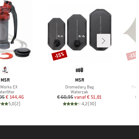
-15%
-15
Korting
Korti
MERK
MERK
MSR
MSR
kel
Artikel
Arti
iWorks EX
Dromedary Bag
Free
oductgroep
Productgroep
terfilter
Waterzak
Prijs
Verlaagde prijs
Prijs
Verlaagde prijs
95
€ 144,46
€ 60,95
vanaf
€ 51,81
€
5,0
(
2
)
4,2
(
30
)