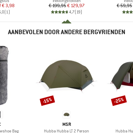
oep
Productgroep
Prod
gslus
Trekkingstokken
Trekk
ijs
rlaagde prijs
Prijs
Verlaagde prijs
f
€ 3,98
€ 199,95
€ 129,97
€ 59,95
5,0
(
1
)
4,7
(
19
)
AANBEVOLEN DOOR ANDERE BERGVRIENDEN
-25%
-15%
Korting
Korting
K
MERK
C
MSR
Artikel
Artikel
nowshoe Bag
Hubba Hubba LT 2 Person
Hubba Hu