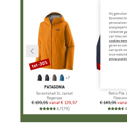
Wij gebruike
Bovendien bi
personalisere
analysepartn
voldoende ga
van ‘Alles se
cookies wenst
geven en ook 
kan op elk m
onze website.
privacyverkl
tot -30%
tot -32%
Korting
Korting
+
7
MERK
PATAGONIA
MERK
PATAGO
Artikel
Torrentshell 3L Jacket
Artikel
Retro Pile 
Productgroep
Regenjas
Product
Fleecev
€ 199,95
vanaf
Prijs
Verlaagde prijs
€ 139,97
€ 149,95
vana
Pr
Ve
4,7
(
79
)
4