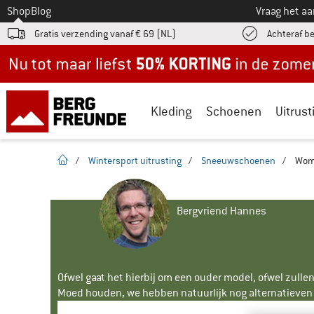
Naar
Shop
Blog
Vraag het a
Gratis verzending vanaf € 69 (NL)
Achteraf b
Nu tot maar liefst -50% in de zomersale!
Kleding
Schoenen
Uitrust
Startpagina
/
Wintersport uitrusting
/
Sneeuwschoenen
/
Wome
Bergvriend Hannes
Ofwel gaat het hierbij om een ouder model, ofwel zullen
Moed houden, we hebben natuurlijk nog alternatieven v