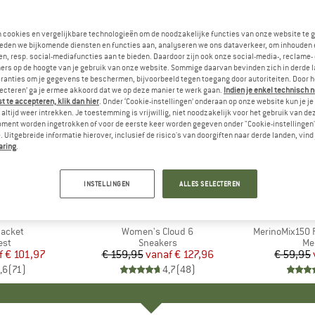
n cookies en vergelijkbare technologieën om de noodzakelijke functies van onze website te 
eden we bijkomende diensten en functies aan, analyseren we ons dataverkeer, om inhouden 
n, resp. social-mediafuncties aan te bieden. Daardoor zijn ook onze social-media-, reclame-
ers op de hoogte van je gebruik van onze website. Sommige daarvan bevinden zich in derde 
ranties om je gegevens te beschermen, bijvoorbeeld tegen toegang door autoriteiten. Door h
lecteren’ ga je ermee akkoord dat we op deze manier te werk gaan.
Indien je enkel technisch 
 te accepteren, klik dan hier
. Onder ‘Cookie-instellingen’ onderaan op onze website kun je 
altijd weer intrekken. Je toestemming is vrijwillig, niet noodzakelijk voor het gebruik van d
oment worden ingetrokken of voor de eerste keer worden gegeven onder "Cookie-instellingen
 Uitgebreide informatie hierover, inclusief de risico's van doorgiften naar derde landen, vind 
aring
.
tot -20%
tot -55%
Korting
Korting
INSTELLINGEN
ALLES SELECTEREN
+
1
+
9
NIA
MERK
ON
ME
HEB
Jacket
Artikel
Women's Cloud 6
Artikel
MerinoMix150 P
groep
est
Productgroep
Sneakers
Pr
Me
f
ijs
rlaagde prijs
€ 101,97
€ 159,95
vanaf
Prijs
Verlaagde prijs
€ 127,96
€ 59,95
,6
(
71
)
4,7
(
48
)