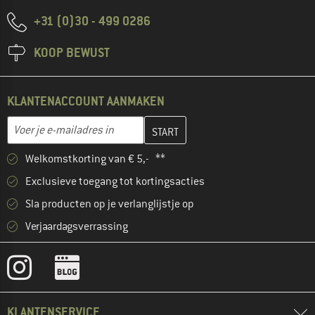
+31 (0)30 - 499 0286
KOOP BEWUST
KLANTENACCOUNT AANMAKEN
Vul je e-mailadres hier in en maak in de volgende stap je klanten
E-mailadres
Welkomstkorting van € 5,- **
Exclusieve toegang tot kortingsacties
Sla producten op je verlanglijstje op
Verjaardagsverrassing
KLANTENSERVICE