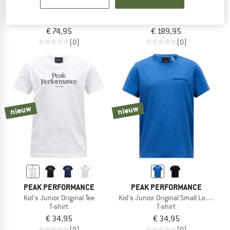
Kid's Junior Original Hood
Kid's Helium Down Hood Jacket
Hoodie
Synthetisch jack
€ 74,95
€ 189,95
(0)
(0)
nieuw
nieuw
PEAK PERFORMANCE
PEAK PERFORMANCE
Kid's Junior Original Tee
Kid's Junior Original Small Logo Tee
T-shirt
T-shirt
€ 34,95
€ 34,95
(0)
(0)