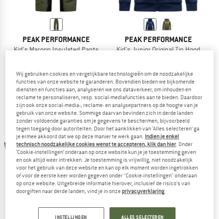
PEAK PERFORMANCE
PEAK PERFORMANCE
Kid's Maroon Insulated Pants
Kid's Junior Original Zip Hood
Skibroek
Trainingsjack
€ 159,95
€ 84,95
Wij gebruiken cookies en vergelijkbare technologieën om de noodzakelijke
(0)
(0)
functies van onze website te garanderen. Bovendien bieden we bijkomende
diensten en functies aan, analyseren we ons dataverkeer, om inhouden en
reclame te personaliseren, resp. social-mediafuncties aan te bieden. Daardoor
zijn ook onze social-media-, reclame- en analysepartners op de hoogte van je
gebruik van onze website. Sommige daarvan bevinden zich in derde landen
zonder voldoende garanties om je gegevens te beschermen, bijvoorbeeld
tegen toegang door autoriteiten. Door het aanklikken van ‘Alles selecteren’ ga
je ermee akkoord dat we op deze manier te werk gaan.
Indien je enkel
nieuw
technisch noodzakelijke cookies wenst te accepteren, klik dan hier
. Onder
‘Cookie-instellingen’ onderaan op onze website kun je je toestemming geven
en ook altijd weer intrekken. Je toestemming is vrijwillig, niet noodzakelijk
voor het gebruik van deze website en kan op elk moment worden ingetrokken
of voor de eerste keer worden gegeven onder "Cookie-instellingen" onderaan
op onze website. Uitgebreide informatie hierover, inclusief de risico's van
doorgiften naar derde landen, vind je in onze
privacyverklaring
.
PEAK PERFORMANCE
PEAK PERFORMANCE
INSTELLINGEN
ALLES SELECTEREN