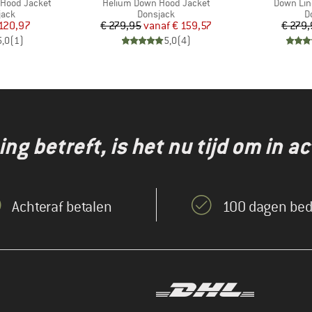
Artikel
Artikel
 Hood Jacket
Helium Down Hood Jacket
Down Lin
groep
Productgroep
P
jack
Donsjack
D
ijs
rlaagde prijs
Prijs
Verlaagde prijs
120,97
€ 279,95
vanaf
€ 159,57
€ 279
5,0
(
1
)
5,0
(
4
)
g betreft, is het nu tijd om in ac
Achteraf betalen
100 dagen bed