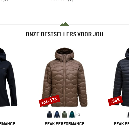
ONZE BESTSELLERS VOOR JOU
tot -43%
-35%
Korting
Korting
+
3
MERK
MERK
ORMANCE
PEAK PERFORMANCE
PEAK P