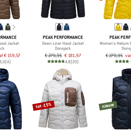
ORMANCE
PEAK PERFORMANCE
PEAK PER
ood Jacket
Down Liner Hood Jacket
Women's Helium 
ack
Donsjack
Dons
af € 159,57
€ 279,95
€ 181,97
€ 279,95
va
5,0
(4)
4,8
(20)
tot -15%
nieuw