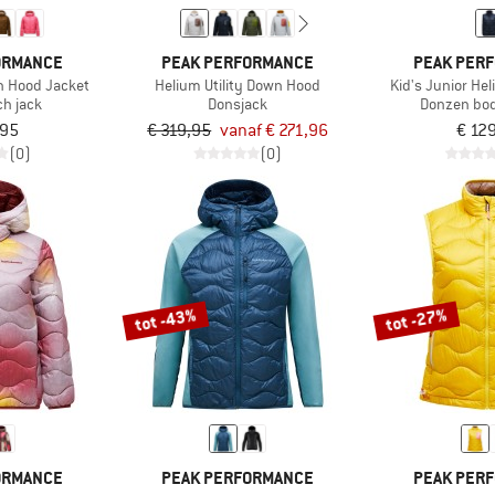
ORMANCE
PEAK PERFORMANCE
PEAK PER
n Hood Jacket
Helium Utility Down Hood
Kid's Junior He
ch jack
Donsjack
Donzen bo
,95
€ 319,95
vanaf € 271,96
€ 12
(0)
(0)
tot -43%
tot -27%
ORMANCE
PEAK PERFORMANCE
PEAK PER