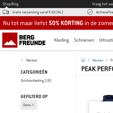
Naar
Shop
Blog
Vraag het a
Gratis verzending vanaf € 69 (NL)
Achteraf b
Nu tot maar liefst -50% in de zomersale!
Kleding
Schoenen
Uitrust
Startpagina
Merken
/
Merken
/
P
PEAK PERF
CATEGORIEËN
Outdoorkleding
(18)
GEFILTERD OP
Dons