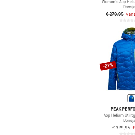
Women's Aop Hel
Donsj
€ 279,95
vana
-27%
PEAK PERF
Aop Helium Utili
Donsj
€ 329,95
€