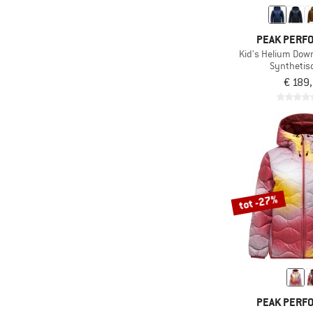
PEAK PERF
Kid's Helium Dow
Synthetis
€ 189
tot -27%
PEAK PERF