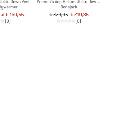
tility Down Vest
Women's Aop Helium Utility Down Jacket
dywarmer
Donsjack
af € 160,56
€ 329,95
€ 240,86
(0)
(0)