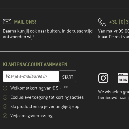
MAIL ONS!
+31 (0)3
Daarna kun jij ook naar buiten. In de tussentijd
Van ma-vr 09:00
antwoorden wij!
klaar. De rest va
KLANTENACCOUNT AANMAKEN
Vul je e-mailadres hier in en maak in de volgende stap je klanten
E-mailadres
Welkomstkorting van € 5,- **
We wisselen gra
Exclusieve toegang tot kortingsacties
benieuwd naar 
Sla producten op je verlanglijstje op
Verjaardagsverrassing