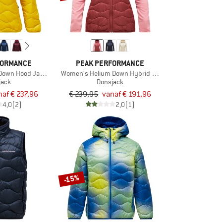
FORMANCE
PEAK PERFORMANCE
Down Hood Jacket
Women's Helium Down Hybrid Hood
jack
Donsjack
naf € 237,96
€ 239,95
vanaf € 191,96
4,0
(2)
2,0
(1)
-15%