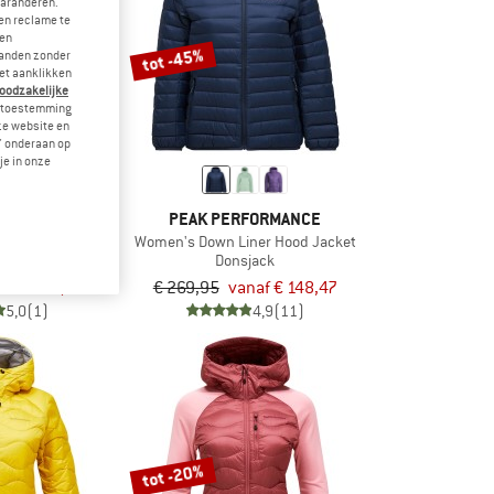
garanderen.
en reclame te
 en
tot -45%
landen zonder
et aanklikken
noodzakelijke
je toestemming
eze website en
" onderaan op
je in onze
FORMANCE
PEAK PERFORMANCE
ty Down Vest
Women's Down Liner Hood Jacket
dywarmer
Donsjack
af € 186,96
€ 269,95
vanaf € 148,47
5,0
(1)
4,9
(11)
tot -20%