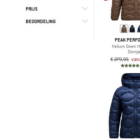
PRIJS
(3)
Winddicht
BEOORDELING
-
-
PEAK PERF
& meer
Helium Down H
Donsj
& meer
Alleen producten met
€ 279,95
van
korting