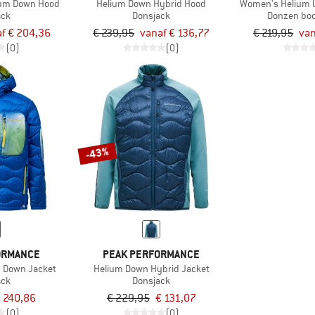
ium Down Hood
Helium Down Hybrid Hood
Women's Helium U
ack
Donsjack
Donzen bo
f € 204,36
€ 239,95
vanaf € 136,77
€ 219,95
van
(0)
(0)
-43%
ORMANCE
PEAK PERFORMANCE
ty Down Jacket
Helium Down Hybrid Jacket
ack
Donsjack
 240,86
€ 229,95
€ 131,07
(0)
(0)