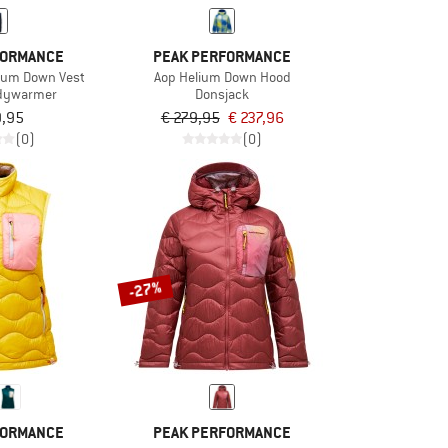
FORMANCE
PEAK PERFORMANCE
lium Down Vest
Aop Helium Down Hood
dywarmer
Donsjack
9,95
€ 279,95
€ 237,96
(0)
(0)
-27%
FORMANCE
PEAK PERFORMANCE