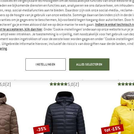
n cookies en vergelijkbare technologieën om de noodzakelijke functies van onze website te 
eden we bijkomende diensten en functies aan, analyseren we ons dataverkeer, om inhouden 
n, resp. social-mediafuncties aan te bieden. Daardoor zijn ook onze social-media-, reclame-
tot -15%
tot -15%
ers op de hoogte van je gebruik van onze website. Sommige daarvan bevinden zich in derde 
ranties om je gegevens te beschermen, bijvoorbeeld tegen toegang door autoriteiten. Door h
lecteren’ ga je ermee akkoord dat we op deze manier te werk gaan.
Indien je enkel technisch 
 te accepteren, klik dan hier
. Onder ‘Cookie-instellingen’ onderaan op onze website kun je 
altijd weer intrekken. Je toestemming is vrijwillig, niet noodzakelijk voor het gebruik van d
oment worden ingetrokken of voor de eerste keer worden gegeven onder "Cookie-instellingen
 Uitgebreide informatie hierover, inclusief de risico's van doorgiften naar derde landen, vind 
aring
.
ORMANCE
PEAK PERFORMANCE
PEAK PER
INSTELLINGEN
ALLES SELECTEREN
m Down Vest
Women's Helium Utility Down Hood
Helium Utili
ywarmer
Donsjack
Donzen bo
af € 161,46
€ 319,95
vanaf € 271,96
€ 219,95
van
5,0
(2)
5,0
(2)
tot -15%
-35%