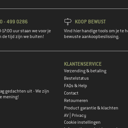
0 - 499 0286
KOOP BEWUST
-17:00 uur staan we voor je
Vind hier handige tools om je te h
n de tijd zijn we buiten!
bewuste aankoopbeslissing.
KLANTENSERVICE
Verzending & betaling
account aan
Bestelstatus
FAQs & Help
ag gedachten uit - We zijn
Contact
je mening!
Retourneren
Product garantie & klachten
|
AV
Privacy
Cookie instellingen