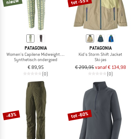
tot -55%
nieuw
PATAGONIA
PATAGONIA
Women's Capilene Midweight Bottoms
Kid's Storm Shift Jacket
Synthetisch ondergoed
Ski-jas
€ 89,95
€ 299,95
vanaf € 134,98
(0)
(0)
tot -60%
-43%