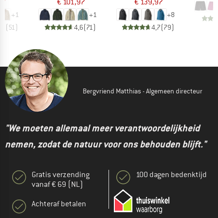
97
€ 101,97
€ 139,97
+
1
+
1
+
8
,7
(
51
)
4,6
(
71
)
4,7
(
79
)
Bergvriend Matthias - Algemeen directeur
"We moeten allemaal meer verantwoordelijkheid
nemen, zodat de natuur voor ons behouden blijft."
Gratis verzending
100 dagen bedenktijd
vanaf € 69 (NL)
Achteraf betalen