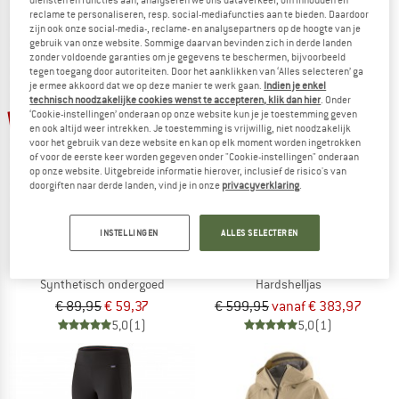
diensten en functies aan, analyseren we ons dataverkeer, om inhouden en
reclame te personaliseren, resp. social-mediafuncties aan te bieden. Daardoor
zijn ook onze social-media-, reclame- en analysepartners op de hoogte van je
gebruik van onze website. Sommige daarvan bevinden zich in derde landen
zonder voldoende garanties om je gegevens te beschermen, bijvoorbeeld
tegen toegang door autoriteiten. Door het aanklikken van ‘Alles selecteren’ ga
je ermee akkoord dat we op deze manier te werk gaan.
Indien je enkel
technisch noodzakelijke cookies wenst te accepteren, klik dan hier
. Onder
tot -36%
-34%
‘Cookie-instellingen’ onderaan op onze website kun je je toestemming geven
en ook altijd weer intrekken. Je toestemming is vrijwillig, niet noodzakelijk
voor het gebruik van deze website en kan op elk moment worden ingetrokken
of voor de eerste keer worden gegeven onder "Cookie-instellingen" onderaan
op onze website. Uitgebreide informatie hierover, inclusief de risico's van
doorgiften naar derde landen, vind je in onze
privacyverklaring
.
INSTELLINGEN
ALLES SELECTEREN
PATAGONIA
PATAGONIA
Women's Cap Midweight Crew
Super Free Alpine Jacket
Synthetisch ondergoed
Hardshelljas
€ 89,95
€ 59,37
€ 599,95
vanaf € 383,97
5,0
(1)
5,0
(1)