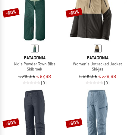
-60%
-60%
PATAGONIA
PATAGONIA
Kid's Powder Town Bibs
Women's Untracked Jacket
Skibroek
Ski-jas
€ 219,95
€ 87,98
€ 699,95
€ 279,98
(0)
(0)
-60%
-60%