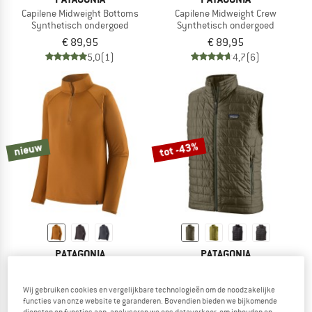
Capilene Midweight Bottoms
Capilene Midweight Crew
Synthetisch ondergoed
Synthetisch ondergoed
€ 89,95
€ 89,95
5,0
(1)
4,7
(6)
tot -43%
nieuw
PATAGONIA
PATAGONIA
Capilene Midweight Zip-Neck
Nano Puff Vest
Synthetisch ondergoed
Synthetische bodywarmer
Wij gebruiken cookies en vergelijkbare technologieën om de noodzakelijke
€ 99,95
€ 169,95
vanaf € 96,87
functies van onze website te garanderen. Bovendien bieden we bijkomende
4,5
(6)
4,8
(78)