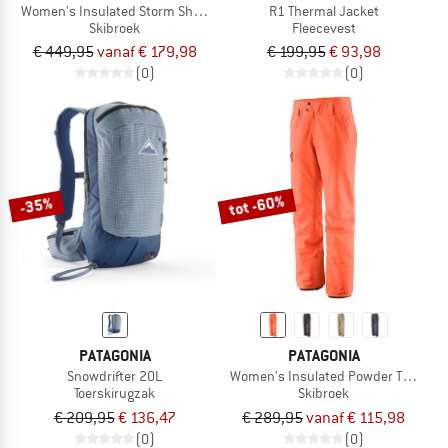
Women's Insulated Storm Shift Pants
R1 Thermal Jacket
Skibroek
Fleecevest
€ 449,95
vanaf € 179,98
€ 199,95
€ 93,98
(0)
(0)
tot -60%
-35%
PATAGONIA
PATAGONIA
Snowdrifter 20L
Women's Insulated Powder Town Pa
Toerskirugzak
Skibroek
€ 209,95
€ 136,47
€ 289,95
vanaf € 115,98
(0)
(0)