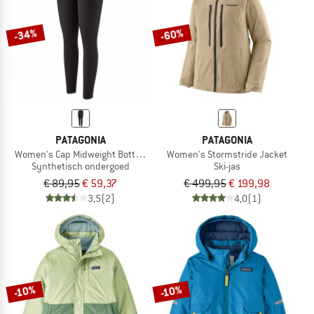
-34%
-60%
PATAGONIA
PATAGONIA
Women's Cap Midweight Bottoms
Women's Stormstride Jacket
Synthetisch ondergoed
Ski-jas
€ 89,95
€ 59,37
€ 499,95
€ 199,98
3,5
(2)
4,0
(1)
-10%
-10%