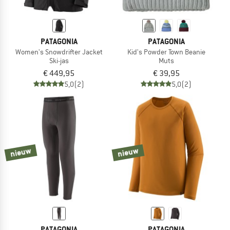
PATAGONIA
PATAGONIA
Women's Snowdrifter Jacket
Kid's Powder Town Beanie
Ski-jas
Muts
€ 449,95
€ 39,95
5,0
(2)
5,0
(2)
nieuw
nieuw
PATAGONIA
PATAGONIA