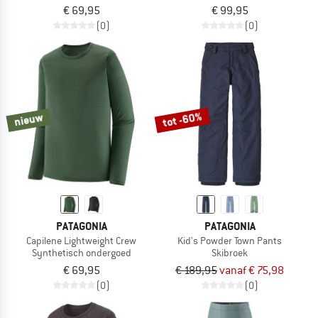
€ 69,95
€ 99,95
(0)
(0)
tot -60%
nieuw
PATAGONIA
PATAGONIA
Capilene Lightweight Crew
Kid's Powder Town Pants
Synthetisch ondergoed
Skibroek
€ 69,95
€ 189,95
vanaf € 75,98
(0)
(0)