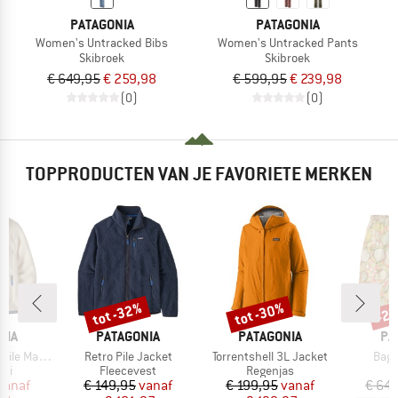
PATAGONIA
PATAGONIA
Women's Untracked Bibs
Women's Untracked Pants
Skibroek
Skibroek
€ 649,95
€ 259,98
€ 599,95
€ 239,98
(0)
(0)
TOPPRODUCTEN VAN JE FAVORIETE MERKEN
%
tot -32%
tot -30%
-2
Korting
Korting
Kort
MERK
MERK
ME
NIA
PATAGONIA
PATAGONIA
PA
Artikel
Artikel
Artik
Marsupial
Retro Pile Jacket
Torrentshell 3L Jacket
Bagg
tgroep
Productgroep
Productgroep
rui
Fleecevest
Regenjas
ijs
rlaagde prijs
Prijs
Verlaagde prijs
Prijs
Verlaagde prijs
vanaf
€ 149,95
vanaf
€ 199,95
vanaf
€ 64,