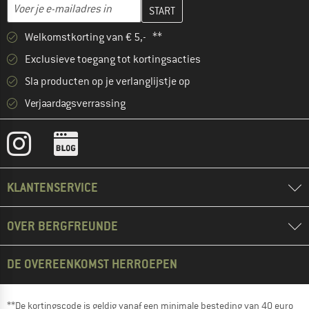
Vul je e-mailadres hier in en maak in de volgende stap je klanten
E-mailadres
Welkomstkorting van € 5,- **
Exclusieve toegang tot kortingsacties
Sla producten op je verlanglijstje op
Verjaardagsverrassing
KLANTENSERVICE
OVER BERGFREUNDE
DE OVEREENKOMST HERROEPEN
**De kortingscode is geldig vanaf een minimale besteding van 40 euro