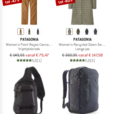
tot -47%
tot -60%
PATAGONIA
PATAGONIA
Women's Point Reyes Canvas Overalls
Women's Recycled Down Sweater Pa
Vrijetijdsbroek
Lange jas
€ 149,95
vanaf € 79,47
€ 369,95
vanaf € 147,98
5,0
(1)
5,0
(2)