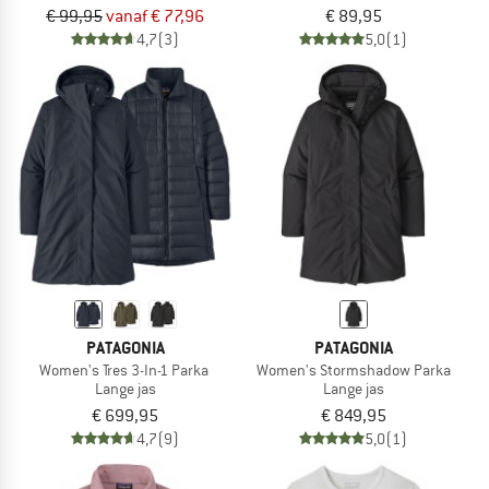
€ 99,95
vanaf € 77,96
€ 89,95
4,7
(3)
5,0
(1)
PATAGONIA
PATAGONIA
Women's Tres 3-In-1 Parka
Women's Stormshadow Parka
Lange jas
Lange jas
€ 699,95
€ 849,95
4,7
(9)
5,0
(1)