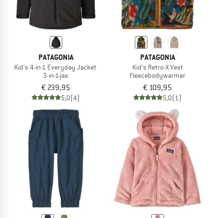
PATAGONIA
PATAGONIA
Kid's 4-in-1 Everyday Jacket
Kid's Retro-X Vest
3-in-1-jas
Fleecebodywarmer
€ 239,95
€ 109,95
5,0
(4)
5,0
(1)