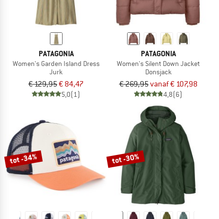
PATAGONIA
PATAGONIA
Women's Garden Island Dress
Women's Silent Down Jacket
Jurk
Donsjack
€ 129,95
€ 84,47
€ 269,95
vanaf € 107,98
5,0
(1)
4,8
(6)
tot -34%
tot -30%