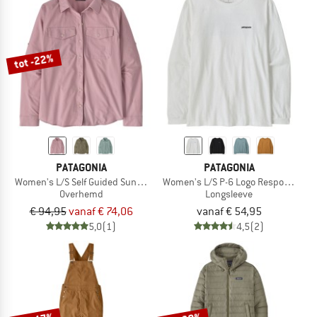
tot -22%
PATAGONIA
PATAGONIA
Women's L/S Self Guided Sun Shirt
Women's L/S P-6 Logo Responsibili-T
Overhemd
Longsleeve
€ 94,95
vanaf € 74,06
vanaf € 54,95
5,0
(1)
4,5
(2)