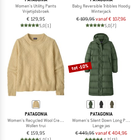
Women's Utility Pants
Baby Reversible Tribbles Hoody
Vrijetijdsbroek
Winterjack
€ 129,95
€ 109,95
vanaf € 107,96
5,0
(1)
5,0
(7)
tot -10%
PATAGONIA
PATAGONIA
Women's Recycled Wool Crewneck Sweater
Women's Silent Down Long Parka
Wollen trui
Lange jas
€ 159,95
€ 449,95
vanaf € 404,96
5,0
(1)
4,7
(13)