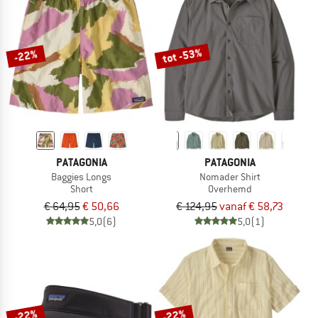
tot -53%
-22%
PATAGONIA
PATAGONIA
Baggies Longs
Nomader Shirt
Short
Overhemd
€ 64,95
€ 50,66
€ 124,95
vanaf € 58,73
5,0
(6)
5,0
(1)
-22%
-22%