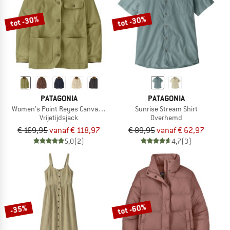
tot -30%
tot -30%
PATAGONIA
PATAGONIA
Women's Point Reyes Canvas Coat
Sunrise Stream Shirt
Vrijetijdsjack
Overhemd
€ 169,95
vanaf € 118,97
€ 89,95
vanaf € 62,97
5,0
(2)
4,7
(3)
tot -60%
-35%