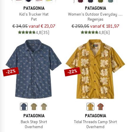
PATAGONIA
PATAGONIA
Kid's Trucker Hat
Women's Outdoor Everyday Rain Ja
Pet
Regenjas
€ 34,95
vanaf € 23,07
€ 259,95
vanaf € 181,97
4,8
(35)
4,8
(6)
-22%
-22%
PATAGONIA
PATAGONIA
Back Step Shirt
Tidal Threads Camp Shirt
Overhemd
Overhemd