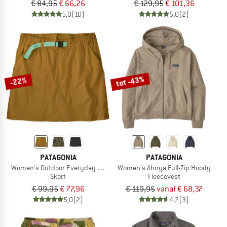
€ 84,95
€ 66,26
€ 129,95
€ 101,36
5,0
(10)
5,0
(2)
tot -43%
-22%
PATAGONIA
PATAGONIA
Women's Outdoor Everyday Skort
Women's Ahnya Full-Zip Hoody
Skort
Fleecevest
€ 99,95
€ 77,96
€ 119,95
vanaf € 68,37
5,0
(2)
4,7
(3)