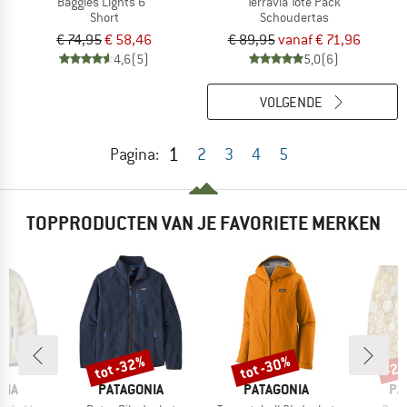
Baggies Lights 6''
Terravia Tote Pack
Short
Schoudertas
€ 74,95
€ 58,46
€ 89,95
vanaf € 71,96
4,6
(5)
5,0
(6)
VOLGENDE
1
Pagina:
2
3
4
5
TOPPRODUCTEN VAN JE FAVORIETE MERKEN
%
tot -32%
tot -30%
-2
Korting
Korting
Kort
MERK
MERK
ME
NIA
PATAGONIA
PATAGONIA
PA