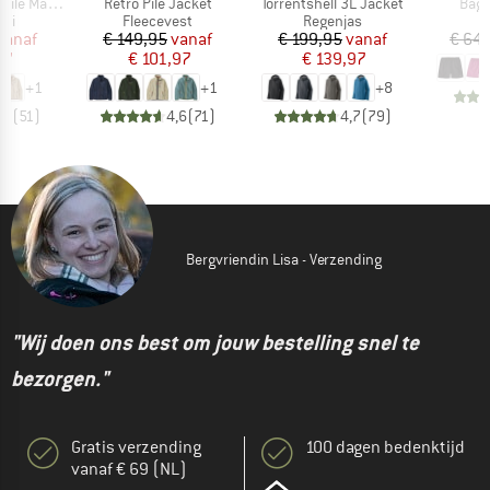
Artikel
Artikel
Artik
Marsupial
Retro Pile Jacket
Torrentshell 3L Jacket
Bagg
tgroep
Productgroep
Productgroep
rui
Fleecevest
Regenjas
ijs
rlaagde prijs
Prijs
Verlaagde prijs
Prijs
Verlaagde prijs
vanaf
€ 149,95
vanaf
€ 199,95
vanaf
€ 64,
97
€ 101,97
€ 139,97
+
1
+
1
+
8
,7
(
51
)
4,6
(
71
)
4,7
(
79
)
Bergvriendin Lisa - Verzending
"Wij doen ons best om jouw bestelling snel te
bezorgen."
Gratis verzending
100 dagen bedenktijd
vanaf € 69 (NL)