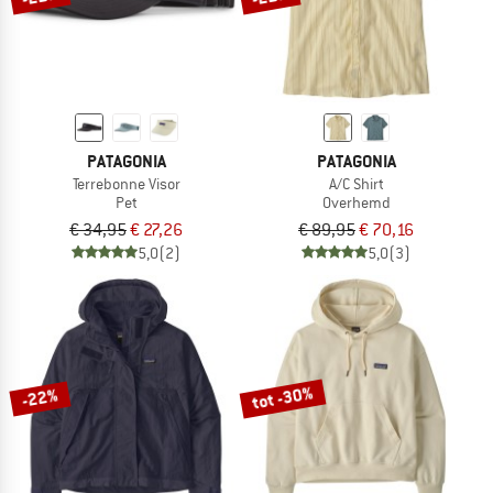
PATAGONIA
PATAGONIA
Terrebonne Visor
A/C Shirt
Pet
Overhemd
€ 34,95
€ 27,26
€ 89,95
€ 70,16
5,0
(2)
5,0
(3)
tot -30%
-22%