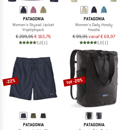
PATAGONIA
PATAGONIA
Women's Skysail Jacket
Women's Daily Hoody
Vrijetijdsjack
Hoodie
€ 209,95
€ 163,76
€ 99,95
vanaf € 69,97
5,0
(1)
5,0
(1)
tot -20%
-22%
PATAGONIA
PATAGONIA