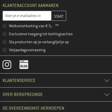
KLANTENACCOUNT AANMAKEN
Vul je e-mailadres hier in en maak in de volgende stap je klanten
E-mailadres
Welkomstkorting van € 5,- **
Exclusieve toegang tot kortingsacties
Sla producten op je verlanglijstje op
Verjaardagsverrassing
KLANTENSERVICE
OVER BERGFREUNDE
DE OVEREENKOMST HERROEPEN