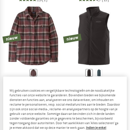
nieuw
nieuw
PATAGONIA
PATAGONIA
Women's Fjord Flannel Shirt
Nano-Air Light Vest
Wij gebruiken cookies en vergelijkbare technologieën om de noodzakelijke
Overhemd
Synthetische bodywarmer
functies van onze website te garanderen. Bovendien bieden we bijkomende
€ 139,95
€ 179,95
diensten en functies aan, analyseren we ons dataverkeer, om inhouden en
reclame te personaliseren, resp. social-mediafuncties aan te bieden. Daardoor
4,9
(9)
4,7
(6)
zijn ook onze social-media-, reclame- en analysepartners op de hoogte van je
gebruik van onze website. Sommige daarvan bevinden zich in derde landen
zonder voldoende garanties om je gegevens te beschermen, bijvoorbeeld
tegen toegang door autoriteiten. Door het aanklikken van ‘Alles selecteren’ ga
je ermee akkoord dat we op deze manier te werk gaan.
Indien je enkel