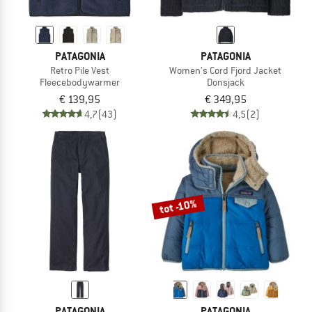
PATAGONIA
PATAGONIA
Retro Pile Vest
Women's Cord Fjord Jacket
Fleecebodywarmer
Donsjack
€ 139,95
€ 349,95
4,7
(43)
4,5
(2)
tot -10%
PATAGONIA
PATAGONIA