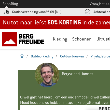
Naar
Shop
Blog
Vraag het a
Gratis verzending vanaf € 69 (NL)
Achteraf b
Nu tot maar liefst -50% in de zomersale!
Kleding
Schoenen
Uitrust
Startpagina
/
Outdoorkleding
/
Outdoorbroeken
/
Vrijetijdsbro
Bergvriend Hannes
Ofwel gaat het hierbij om een ouder model, ofwel zullen
Moed houden, we hebben natuurlijk nog alternatieven v
BERG