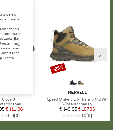
garanderen.
en reclame te
 en
landen zonder
et aanklikken
noodzakelijke
je toestemming
eze website en
" onderaan op
je in onze
-28%
Korting
ERK
ERRELL
MERK
MERRELL
ikel
il Glove 8
Artikel
Speed Strike 2 LTR Thermo Mid WP
ctgroep
ootschoenen
Productgroep
Winterschoenen
,95
Prijs
Verlaagde prijs
€ 111,96
€ 149,95
Prijs
Verlaagde prijs
€ 107,96
0,0
(
0
)
0,0
(
0
)