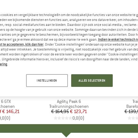
n cookies en vergelijkbare technologieën om de noodzakelijke functies van onze website te 
eden we bijkomende diensten en functies aan, analyseren we ons dataverkeer, om inhouden 
n, resp. social-mediafuncties aan te bieden. Daardoor zijn ook onze social-media-, reclame-
ers op de hoogte van je gebruik van onze website. Sommige daarvan bevinden zich in derde 
ranties om je gegevens te beschermen, bijvoorbeeld tegen toegang door autoriteiten. Door h
lecteren’ ga je ermee akkoord dat we op deze manier te werk gaan.
Indien je enkel technisch 
 te accepteren, klik dan hier
. Onder ‘Cookie-instellingen’ onderaan op onze website kun je 
altijd weer intrekken. Je toestemming is vrijwillig, niet noodzakelijk voor het gebruik van d
oment worden ingetrokken of voor de eerste keer worden gegeven onder "Cookie-instellingen
 Uitgebreide informatie hierover, inclusief de risico's van doorgiften naar derde landen, vind 
aring
.
-25%
-20%
Korting
Korting
INSTELLINGEN
ALLES SELECTEREN
LL
MERK
MERRELL
M
M
k 6 GTX
Artikel
Agility Peak 6
Art
Tra
p
schoenen
Productgroep
Trailrunningschoenen
Produ
Baref
f
ijs
rlaagde prijs
€ 146,21
€ 164,95
Prijs
Verlaagde prijs
€ 123,71
€ 139
0,0
(
0
)
0,0
(
0
)