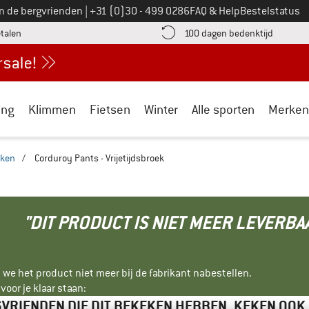
Bel ons op
an de bergvrienden
|
+31 (0)30 - 499 0286
FAQ & Help
Bestelstatus
vind de betalingsinformatie hier! Opent in een infovak
Vind de b
etalen
100 dagen bedenktijd
ing
Klimmen
Fietsen
Winter
Alle sporten
Merken
eken
/
Corduroy Pants - Vrijetijdsbroek
"DIT PRODUCT IS NIET MEER LEVERBA
 we het product niet meer bij de fabrikant nabestellen.
oor je klaar staan:
VRIENDEN DIE DIT BEKEKEN HEBBEN, KEKEN OOK