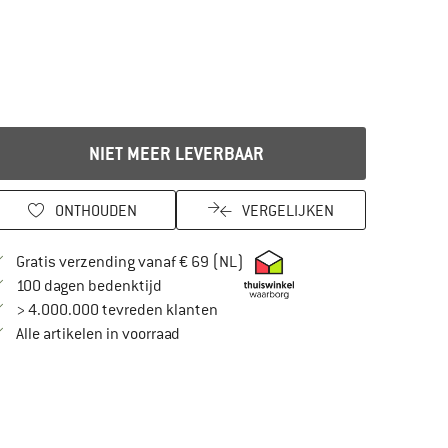
NIET MEER LEVERBAAR
ONTHOUDEN
VERGELIJKEN
Vind hier de verzendinformatie
Gratis verzending vanaf € 69 (NL)
Vind de betalingsinformatie hier! Opent in
100 dagen bedenktijd
> 4.000.000 tevreden klanten
Alle artikelen in voorraad