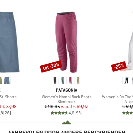
tot -30%
-25%
Korting
Korting
K
MERK
C
PATAGONIA
Artikel
Artikel
t. Shorts
Women's Hampi Rock Pants
Women's On The Seash
uctgroep
Productgroep
Prod
Klimbroek
Vrij
ijs
rlaagde prijs
Prijs
Verlaagde prijs
f
€ 37,98
€ 99,95
vanaf
€ 69,97
€ 59,
,8
(
26
)
4,6
(
93
)
AANBEVOLEN DOOR ANDERE BERGVRIENDEN