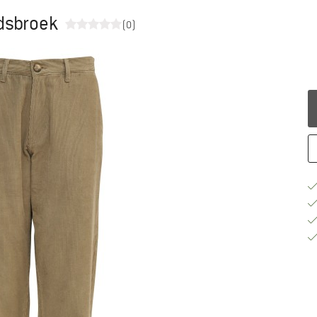
jdsbroek
(0)