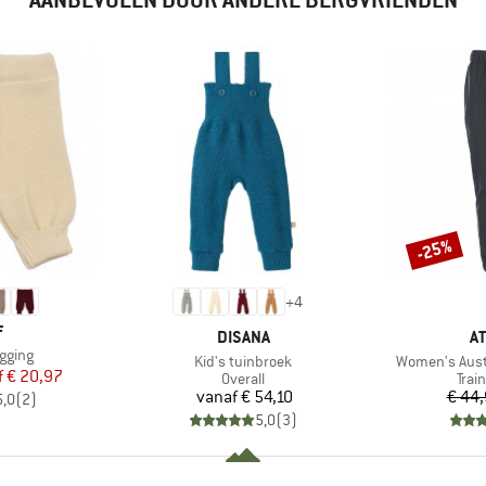
-25%
Korting
+
4
K
F
MERK
M
DISANA
A
egging
Artikel
Artikel
Kid's tuinbroek
Women's Aust
ijs
rlaagde prijs
f
€ 20,97
Productgroep
Prod
Overall
Trai
Prijs
vanaf
€ 54,10
€ 44
5,0
(
2
)
5,0
(
3
)