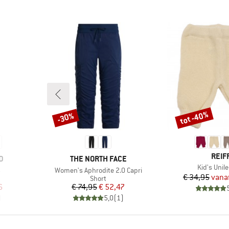
tot -40%
-30%
Korting
Korting
MER
REIF
MERK
D
THE NORTH FACE
Artikel
Kid's Unil
Artikel
s
Women's Aphrodite 2.0 Capri
Pr
Ve
€ 34,95
vana
p
Productgroep
Short
de prijs
Prijs
Verlaagde prijs
6
€ 74,95
€ 52,47
)
5,0
(
1
)