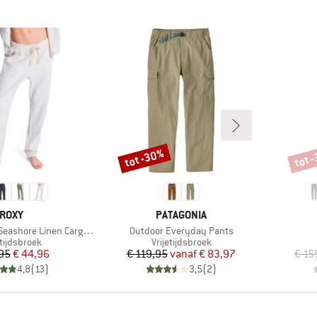
tot -30%
tot 
Korting
Korti
MERK
MERK
ROXY
PATAGONIA
Artikel
ore Linen Cargo Trousers
Outdoor Everyday Pants
uctgroep
Productgroep
etijdsbroek
Vrijetijdsbroek
Prijs
Verlaagde prijs
Prijs
Verlaagde prijs
95
€ 44,96
€ 119,95
vanaf
€ 83,97
€ 15
4,8
(
13
)
3,5
(
2
)