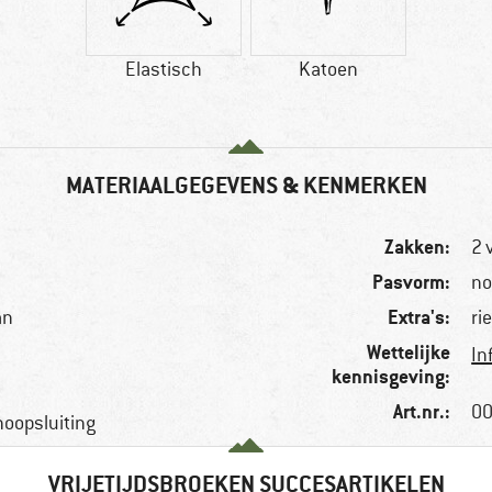
Elastisch
Katoen
MATERIAALGEGEVENS & KENMERKEN
Zakken:
2 
Pasvorm:
no
Extra's:
an
ri
Wettelijke
In
kennisgeving:
Art.nr.:
00
knoopsluiting
VRIJETIJDSBROEKEN SUCCESARTIKELEN