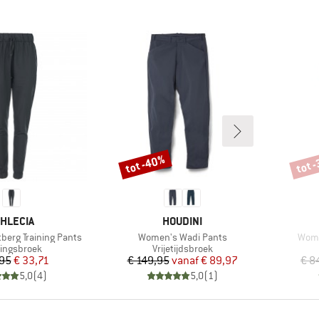
tot -40%
tot 
Korting
Korti
ERK
MERK
THLECIA
HOUDINI
Artikel
Artik
berg Training Pants
Women's Wadi Pants
Wome
uctgroep
Productgroep
ningsbroek
Vrijetijdsbroek
Prijs
Verlaagde prijs
Prijs
Verlaagde prijs
,95
€ 33,71
€ 149,95
vanaf
€ 89,97
€ 8
5,0
(
4
)
5,0
(
1
)