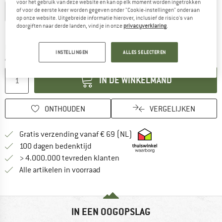
voor het gebruik van deze website en kan op elk moment worden ingetrokken
of voor de eerste keer worden gegeven onder "Cookie-instellingen" onderaan
43-45 cm
45-47 cm
47-49 cm
49-51 cm
op onze website. Uitgebreide informatie hierover, inclusief de risico's van
doorgiften naar derde landen, vind je in onze
privacyverklaring
.
Maattabel
De link wordt geopend in een infovak en bevat le
Levertijd: 3-5 werkdagen
INSTELLINGEN
ALLES SELECTEREN
Aantal:
IN DE WINKELMAND
ONTHOUDEN
VERGELIJKEN
Vind hier de verzendinform
Gratis verzending vanaf € 69 (NL)
Vind de betalingsinformatie hier! Opent
100 dagen bedenktijd
> 4.000.000 tevreden klanten
Alle artikelen in voorraad
IN EEN OOGOPSLAG