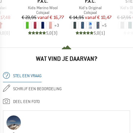
MERK
MERK
ME
D
P.A.C.
P.A.C.
STE
Artikel
Artikel
Artikel
lari
Kids Merino Wool
Kid's Original
Kid's O
ctgroep
Productgroep
Productgroep
P
t
Colsjaal
Colsjaal
H
ijs
rlaagde prijs
Prijs
Verlaagde prijs
Prijs
Verlaagde prijs
 17,48
€ 23,95
vanaf
€ 16,77
€ 14,95
vanaf
€ 10,47
€ 17,95
+
3
+
5
0,0
(
0
)
5,0
(
3
)
5,0
(
1
)
WAT VIND JE DAARVAN?
STEL EEN VRAAG
SCHRIJF EEN BEOORDELING
DEEL EEN FOTO