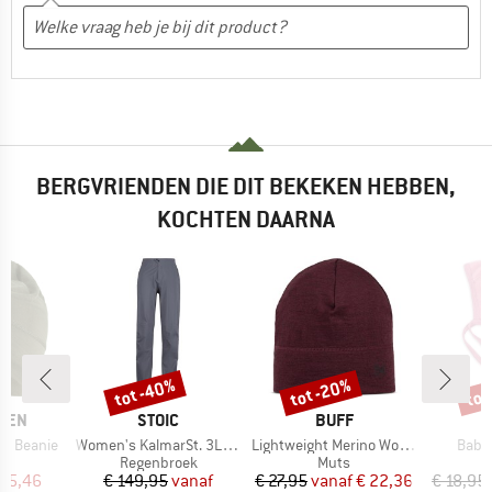
BERGVRIENDEN DIE DIT BEKEKEN HEBBEN,
KOCHTEN DAARNA
tot -40%
tot -20%
tot
Korting
Korting
Kort
MERK
MERK
ÄVEN
STOIC
BUFF
Artikel
Artikel
Artike
ol Beanie
Women's KalmarSt. 3L Rain Pants II
Lightweight Merino Wool Hat
Baby
uctgroep
Productgroep
Productgroep
Regenbroek
Muts
ijs
rlaagde prijs
Prijs
Verlaagde prijs
Prijs
Verlaagde prijs
 25,46
€ 149,95
vanaf
€ 27,95
vanaf
€ 22,36
€ 18,95