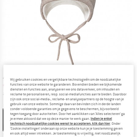
Oorspronkelijke prijs :
Prijs:
€
27,95
Wij gebruiken cookies en vergelijkbare technologieën om de noodzakelijke
functies van onze website te garanderen. Bovendien bieden we bijkomende
€
11,18
incl. BTW
diensten en functies aan, analyseren we ons dataverkeer, om inhouden en
Informatie over de verzendkosten. Opent in een infov
excl. Verzendkosten
reclame te personaliseren, resp. social-mediafuncties aan te bieden. Daardoor
zijn ook onze social-media-, reclame- en analysepartners op de hoogte van je
gebruik van onze website. Sommige daarvan bevinden zich in derde landen
Kleur:
Buchemeliert
zonder voldoende garanties om je gegevens te beschermen, bijvoorbeeld
tegen toegang door autoriteiten. Door het aanklikken van ‘Alles selecteren’ ga
je ermee akkoord dat we op deze manier te werk gaan.
Indien je enkel
technisch noodzakelijke cookies wenst te accepteren, klik dan hier
. Onder
-60%
‘Cookie-instellingen’ onderaan op onze website kun je je toestemming geven
en ook altijd weer intrekken. Je toestemming is vrijwillig, niet noodzakelijk
Kies een maat: