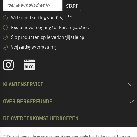
Vul je e-mailadres hier in en maak in de volgende stap je klanten
E-mailadres
Welkomstkorting van € 5,- **
Exclusieve toegang tot kortingsacties
Sla producten op je verlanglijstje op
Verjaardagsverrassing
KLANTENSERVICE
OVER BERGFREUNDE
DE OVEREENKOMST HERROEPEN
**De kortingscode is geldig vanaf een minimale besteding van 40 euro