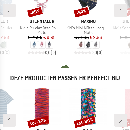
-60%
-60%
-6
Korting
Korting
Kort
MERK
MERK
ME
ALER
STERNTALER
MAXIMO
STE
Artikel
Artikel
Artikel
 Saurier
Kid's Strickmütze Pompon
Kid's Mini-Mütze Jacquard Norweger
Kid's Schalmüt
uctgroep
Productgroep
Productgroep
Muts
Muts
ijs
rlaagde prijs
Prijs
Verlaagde prijs
Prijs
Verlaagde prijs
 7,98
€ 24,95
€ 9,98
€ 24,95
€ 9,98
€ 36
0,0
(
0
)
0,0
(
0
)
0,0
(
0
)
DEZE PRODUCTEN PASSEN ER PERFECT BIJ
tot -30%
tot -30%
tot
Korting
Korting
Kort