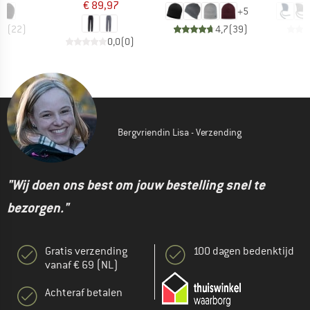
€ 89,97
+
5
,5
(
22
)
4,7
(
39
)
0,0
(
0
)
Bergvriendin Lisa - Verzending
"Wij doen ons best om jouw bestelling snel te
bezorgen."
Gratis verzending
100 dagen bedenktijd
vanaf € 69 (NL)
Achteraf betalen