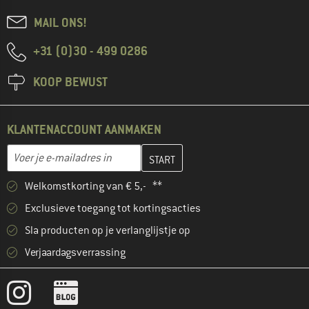
MAIL ONS!
+31 (0)30 - 499 0286
KOOP BEWUST
KLANTENACCOUNT AANMAKEN
Vul je e-mailadres hier in en maak in de volgende stap je klanten
E-mailadres
Welkomstkorting van € 5,- **
Exclusieve toegang tot kortingsacties
Sla producten op je verlanglijstje op
Verjaardagsverrassing