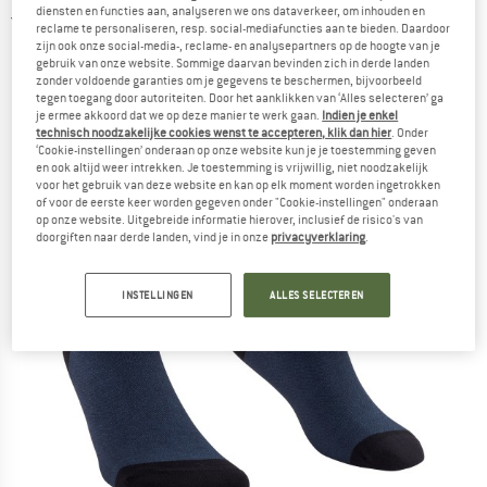
diensten en functies aan, analyseren we ons dataverkeer, om inhouden en
5,0
(1)
reclame te personaliseren, resp. social-mediafuncties aan te bieden. Daardoor
zijn ook onze social-media-, reclame- en analysepartners op de hoogte van je
gebruik van onze website. Sommige daarvan bevinden zich in derde landen
zonder voldoende garanties om je gegevens te beschermen, bijvoorbeeld
tegen toegang door autoriteiten. Door het aanklikken van ‘Alles selecteren’ ga
je ermee akkoord dat we op deze manier te werk gaan.
Indien je enkel
technisch noodzakelijke cookies wenst te accepteren, klik dan hier
. Onder
‘Cookie-instellingen’ onderaan op onze website kun je je toestemming geven
en ook altijd weer intrekken. Je toestemming is vrijwillig, niet noodzakelijk
voor het gebruik van deze website en kan op elk moment worden ingetrokken
of voor de eerste keer worden gegeven onder "Cookie-instellingen" onderaan
op onze website. Uitgebreide informatie hierover, inclusief de risico's van
doorgiften naar derde landen, vind je in onze
privacyverklaring
.
INSTELLINGEN
ALLES SELECTEREN