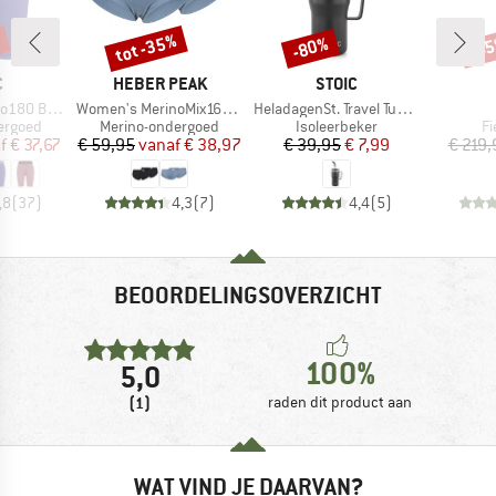
%
tot -35%
-80%
-4
Korting
Korting
Kort
K
MERK
MERK
C
HEBER PEAK
STOIC
Artikel
Artikel
 Short Pants
Women's MerinoMix165 PineconeHe. Hipster 2-Pack
HeladagenSt. Travel Tumbler
ep
Productgroep
Productgroep
Pr
ergoed
Merino-ondergoed
Isoleerbeker
Fi
ijs
rlaagde prijs
Prijs
Verlaagde prijs
Prijs
Verlaagde prijs
f
€ 37,67
€ 59,95
vanaf
€ 38,97
€ 39,95
€ 7,99
€ 219,
,8
(
37
)
4,3
(
7
)
4,4
(
5
)
BEOORDELINGSOVERZICHT
100%
5,0
(1)
raden dit product aan
WAT VIND JE DAARVAN?