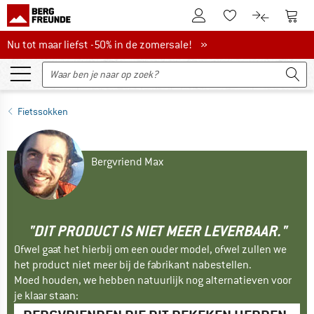
De klantenaccount
Naar
Naar de verlanglijs
Naar de pro
Nu tot maar liefst -50% in de zomersale!
Nu tot maar liefst -50% in de zomersale! »
Fietssokken
Bergvriend Max
"DIT PRODUCT IS NIET MEER LEVERBAAR."
Ofwel gaat het hierbij om een ouder model, ofwel zullen we
het product niet meer bij de fabrikant nabestellen.
Moed houden, we hebben natuurlijk nog alternatieven voor
je klaar staan: