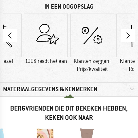
IN EEN OOGOPSLAG
vezel
100% raadt het aan
Klanten zeggen:
Klanten
Prijs/kwaliteit
Rob
MATERIAALGEGEVENS & KENMERKEN
BERGVRIENDEN DIE DIT BEKEKEN HEBBEN,
KEKEN OOK NAAR