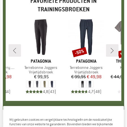
FAVORIETE PRODUCTEN IN
TRAININGSBROEKEN
tot
-50%
Korting
Kort
K
C
MERK
PATAGONIA
MERK
PATAGONIA
MERK
THE 
araSt. Pants
Artikel
Terrebonne Joggers
Artikel
Terrebonne Joggers
Arti
Kid'
roep
broek
Productgroep
Vrijetijdsbroek
Productgroep
Vrijetijdsbroek
Pr
Sp
ijs
rlaagde prijs
 69,98
€ 99,95
Prijs
€ 99,95
Prijs
Verlaagde prijs
€ 49,98
€ 44,95
,9
(
14
)
4,8
(
43
)
4,7
(
48
)
Wij gebruiken cookies en vergelijkbare technologieën om de noodzakelijke
MANDALA
-
Women's Wild Leg Workout Pants
functies van onze website te garanderen. Bovendien bieden we bijkomende