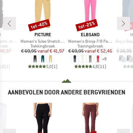
tot -40%
tot -25%
tot
Korting
Korting
Kort
K
MERK
MERK
M
N
PICTURE
ELBSAND
M
Artikel
Artikel
Artikel
 Jogging
Women's Tulee Stretch Pants
Women's Brinja 7/8 Pants
Boy's Basic 53 S
roep
Productgroep
Productgroep
broek
Trekkingbroek
Trainingsbroek
ijs
rlaagde prijs
Prijs
Verlaagde prijs
Prijs
Verlaagde prijs
 48,97
€ 69,95
vanaf
€ 41,97
€ 69,95
vanaf
€ 52,46
€ 26,95
+
8
5,0
(
1
)
5,0
(
1
)
4,8
(
11
)
AANBEVOLEN DOOR ANDERE BERGVRIENDEN