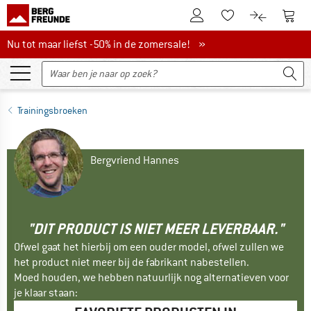
De klantenaccount
Naar
Naar de verlanglijs
Naar de pro
Nu tot maar liefst -50% in de zomersale!
Nu tot maar liefst -50% in de zomersale! »
Trainingsbroeken
Bergvriend Hannes
"DIT PRODUCT IS NIET MEER LEVERBAAR."
Ofwel gaat het hierbij om een ouder model, ofwel zullen we
het product niet meer bij de fabrikant nabestellen.
Moed houden, we hebben natuurlijk nog alternatieven voor
je klaar staan: