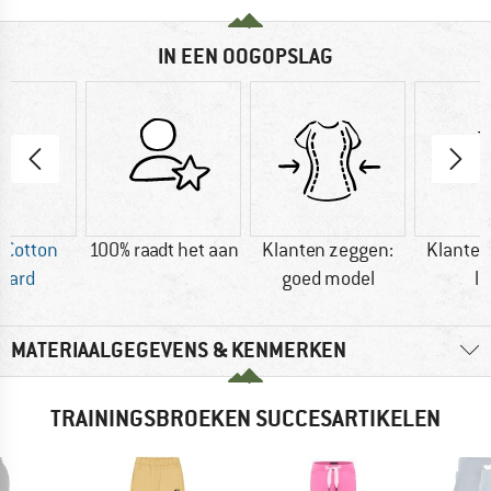
IN EEN OOGOPSLAG
 Cotton
100% raadt het aan
Klanten zeggen:
Klanten
dard
goed model
li
MATERIAALGEGEVENS & KENMERKEN
TRAININGSBROEKEN SUCCESARTIKELEN