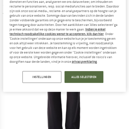
diensten en functies aan, analyseren we ons dataverkeer, om inhouden en
- Trainingsbroek
reclame te personaliseren, resp. social-mediafuncties aan te bieden. Daardoor
zijn ook onze social-media-, reclame- en analysepartners op de hoogte van je
5,0
(1)
gebruik van onze website. Sommige daarvan bevinden zich in derde landen
zonder voldoende garanties om je gegevens te beschermen, bijvoorbeeld
tegen toegang door autoriteiten. Door het aanklikken van ‘Alles selecteren’ ga
je ermee akkoord dat we op deze manier te werk gaan.
Indien je enkel
technisch noodzakelijke cookies wenst te accepteren, klik dan hier
. Onder
‘Cookie-instellingen’ onderaan op onze website kun je je toestemming geven
en ook altijd weer intrekken. Je toestemming is vrijwillig, niet noodzakelijk
voor het gebruik van deze website en kan op elk moment worden ingetrokken
of voor de eerste keer worden gegeven onder "Cookie-instellingen" onderaan
op onze website. Uitgebreide informatie hierover, inclusief de risico's van
doorgiften naar derde landen, vind je in onze
privacyverklaring
.
INSTELLINGEN
ALLES SELECTEREN