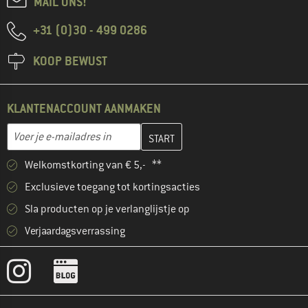
MAIL ONS!
+31 (0)30 - 499 0286
KOOP BEWUST
KLANTENACCOUNT AANMAKEN
Vul je e-mailadres hier in en maak in de volgende stap je klanten
E-mailadres
Welkomstkorting van € 5,- **
Exclusieve toegang tot kortingsacties
Sla producten op je verlanglijstje op
Verjaardagsverrassing