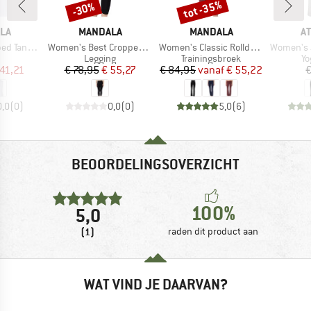
tot -35%
-30%
Korting
Korting
MERK
MERK
M
LA
MANDALA
MANDALA
A
Artikel
Artikel
Artikel
Tank Top
Women's Best Cropped Legging
Women's Classic Rolldown
Women's Jace
ductgroep
Productgroep
Productgroep
Pr
Legging
Trainingsbroek
Yo
ijs
rlaagde prijs
Prijs
Verlaagde prijs
Prijs
Verlaagde prijs
 41,21
€ 78,95
€ 55,27
€ 84,95
vanaf
€ 55,22
€
0,0
(
0
)
0,0
(
0
)
5,0
(
6
)
BEOORDELINGSOVERZICHT
100%
5,0
(1)
raden dit product aan
WAT VIND JE DAARVAN?