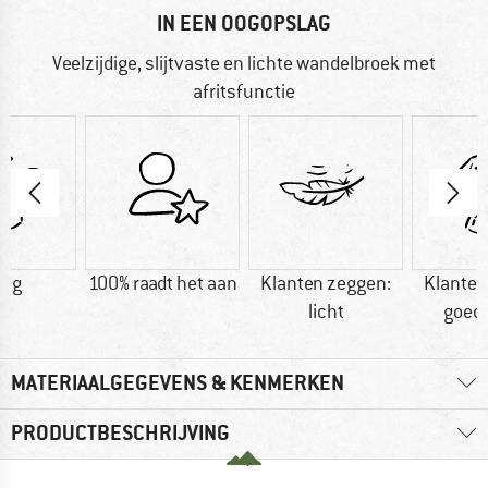
IN EEN OOGOPSLAG
Veelzijdige, slijtvaste en lichte wandelbroek met
afritsfunctie
9 g
100% raadt het aan
Klanten zeggen:
Klanten
licht
goed
MATERIAALGEGEVENS & KENMERKEN
PRODUCTBESCHRIJVING