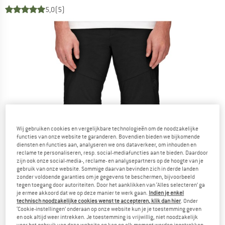
5,0
(5)
Wij gebruiken cookies en vergelijkbare technologieën om de noodzakelijke
functies van onze website te garanderen. Bovendien bieden we bijkomende
diensten en functies aan, analyseren we ons dataverkeer, om inhouden en
reclame te personaliseren, resp. social-mediafuncties aan te bieden. Daardoor
zijn ook onze social-media-, reclame- en analysepartners op de hoogte van je
gebruik van onze website. Sommige daarvan bevinden zich in derde landen
zonder voldoende garanties om je gegevens te beschermen, bijvoorbeeld
tegen toegang door autoriteiten. Door het aanklikken van ‘Alles selecteren’ ga
je ermee akkoord dat we op deze manier te werk gaan.
Indien je enkel
technisch noodzakelijke cookies wenst te accepteren, klik dan hier
. Onder
‘Cookie-instellingen’ onderaan op onze website kun je je toestemming geven
en ook altijd weer intrekken. Je toestemming is vrijwillig, niet noodzakelijk
voor het gebruik van deze website en kan op elk moment worden ingetrokken