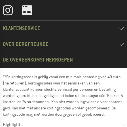
KLANTENSERVICE
OVER BERGFREUNDE
DE OVEREENKOMST HERROEPEN
**De kortingscode is geldig vanaf een minimale besteding van 40 euro
(na retouren). Kortingscodes voor het aanmaken van een
klantenaccount kunnen slechts eenmaal per persoon en bestelling
worden gebruikt. Is niet geldig op artikelen uit de categorieën 'Boeken &
kaarten' en 'Waardebonnen'. Kan niet worden ingewisseld voor contant
geld. Kan niet met andere kortingscodes worden gecombineerd. De
kortingscode mag niet worden doorgegeven of gepubliceerd.
Highlights