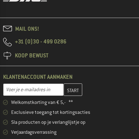
MAIL ONS!
+31 (0)30 - 499 0286
KOOP BEWUST
KLANTENACCOUNT AANMAKEN
Vul je e-mailadres hier in en maak in de volgende stap je klanten
E-mailadres
Welkomstkorting van € 5,- **
Exclusieve toegang tot kortingsacties
Sla producten op je verlanglijstje op
Verjaardagsverrassing