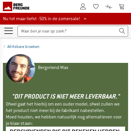
De klantenaccount
Naar
Naar de verlanglijs
Naar de pro
Nu tot maar liefst -50% in de zomersale!
Nu tot maar liefst -50% in de zomersale! »
Afritsbare broeken
Bergvriend Max
"DIT PRODUCT IS NIET MEER LEVERBAAR."
Ofwel gaat het hierbij om een ouder model, ofwel zullen we
het product niet meer bij de fabrikant nabestellen.
Moed houden, we hebben natuurlijk nog alternatieven voor
je klaar staan: