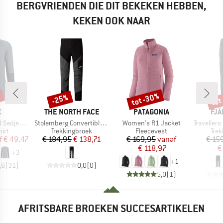
BERGVRIENDEN DIE DIT BEKEKEN HEBBEN,
KEKEN OOK NAAR
%
tot -30%
tot
-25%
Korting
Korting
Kort
K
MERK
MERK
ME
C
THE NORTH FACE
PATAGONIA
FJÄ
Artikel
Artikel
Artikel
mSt. L/S
Stolemberg Convertible Slim Tapered Pants
Women's R1 Jacket
Travellers MT
groep
Productgroep
Productgroep
Pro
irt
Trekkingbroek
Fleecevest
Tre
ijs
rlaagde prijs
Prijs
Verlaagde prijs
Prijs
Verlaagde prijs
f
€ 49,47
€ 184,95
€ 138,71
€ 169,95
vanaf
€ 15
€ 118,97
€
+
3
+
1
,6
(
31
)
0,0
(
0
)
5,0
(
1
)
AFRITSBARE BROEKEN SUCCESARTIKELEN