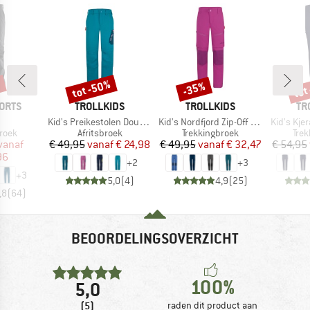
%
tot -50%
tot
-35%
Korting
Korting
Kort
MERK
MERK
ME
ORTS
TROLLKIDS
TROLLKIDS
TR
l
Artikel
Artikel
Artikel
Kid's Preikestolen Double Zip-Off Pants
Kid's Nordfjord Zip-Off Pants Slim Fit
Kid's Kjer
roep
Productgroep
Productgroep
Pro
roek
Afritsbroek
Trekkingbroek
Tre
ijs
rlaagde prijs
Prijs
Verlaagde prijs
Prijs
Verlaagde prijs
vanaf
€ 49,95
vanaf
€ 24,98
€ 49,95
vanaf
€ 32,47
€ 54,95
96
+
2
+
3
+
3
5,0
(
4
)
4,9
(
25
)
,8
(
64
)
BEOORDELINGSOVERZICHT
100%
5,0
(5)
raden dit product aan