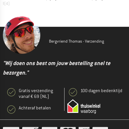
4,8
(
4
)
Bergvriend Thomas - Verzending
"Wij doen ons best om jouw bestelling snel te
bezorgen."
Gratis verzending
100 dagen bedenktijd
vanaf € 69 (NL)
Achteraf betalen