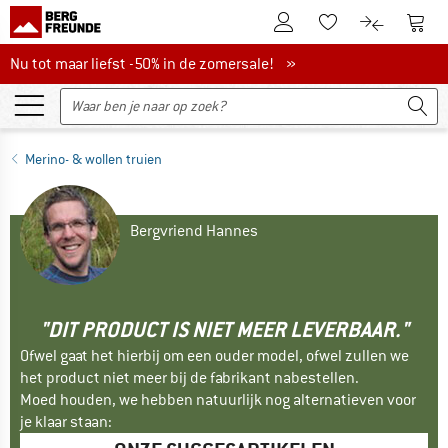
De klantenaccount
Naar
Naar de verlanglijs
Naar de pro
Nu tot maar liefst -50% in de zomersale!
Nu tot maar liefst -50% in de zomersale! »
Merino- & wollen truien
Bergvriend Hannes
"DIT PRODUCT IS NIET MEER LEVERBAAR."
Ofwel gaat het hierbij om een ouder model, ofwel zullen we
het product niet meer bij de fabrikant nabestellen.
Moed houden, we hebben natuurlijk nog alternatieven voor
je klaar staan: