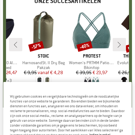
ONZE SUCCESARTIKELEN
%
tot
-40%
-57%
Korting
Korting
Kort
K
C
MERK
STOIC
MERK
PROTEST
MERK
THE 
enSt. Brief
Artikel
HarnosandSt. II Dry Bag
Artikel
Women's PRTMM Patio Triangle
Artikel
Evolution Simpl
ep
ergoed
Productgroep
Pakzak
Productgroep
Bikinitop
f
ijs
rlaagde prijs
€ 24,47
€ 9,95
vanaf
Prijs
Verlaagde prijs
€ 4,28
€ 39,95
Prijs
Verlaagde prijs
€ 23,97
€ 26,95
+
3
,8
(
44
)
5,0
(
2
)
4,9
(
23
)
Wij gebruiken cookies en vergelijkbare technologieën om de noodzakelijke
functies van onze website te garanderen. Bovendien bieden we bijkomende
diensten en functies aan, analyseren we ons dataverkeer, om inhouden en
reclame te personaliseren, resp. social-mediafuncties aan te bieden. Daardoor
zijn ook onze social-media-, reclame- en analysepartners op de hoogte van je
MALOJA
-
Women's HochkönigM. - Trui
gebruik van onze website. Sommige daarvan bevinden zich in derde landen
zonder voldoende garanties om je gegevens te beschermen, bijvoorbeeld
tegen toegang door autoriteiten. Door het aanklikken van ‘Alles selecteren’ ga
(0)
je ermee akkoord dat we op deze manier te werk gaan.
Indien je enkel