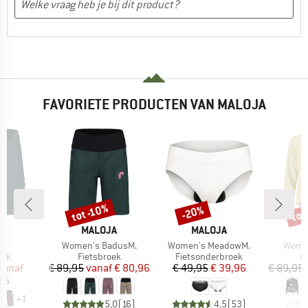
FAVORIETE PRODUCTEN VAN MALOJA
tot -10%
tot
-20%
Korting
Korting
Kort
MERK
MERK
M
JA
MALOJA
MALOJA
M
l
Artikel
Artikel
Artikel
.
Women's BadusM.
Women's MeadowM.
Women
groep
Productgroep
Productgroep
P
oek
Fietsbroek
Fietsonderbroek
Fi
ijs
rlaagde prijs
Prijs
Verlaagde prijs
Prijs
Verlaagde prijs
vanaf
€ 89,95
vanaf
€ 80,96
€ 49,95
€ 39,96
€ 89,95
96
+
1
5,0
(
16
)
4,5
(
53
)