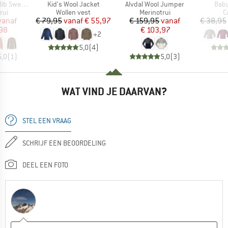
Artikel
Artikel
Artik
 Sweater
Kid's Wool Jacket
Alvdal Wool Jumper
Baby
groep
Productgroep
Productgroep
P
rui
Wollen vest
Merinotrui
C
ijs
rlaagde prijs
Prijs
Verlaagde prijs
Prijs
Verlaagde prijs
vanaf
€ 79,95
vanaf
€ 55,97
€ 159,95
vanaf
€ 38,95
,98
€ 103,97
+
2
5,0
(
4
)
5,0
(
1
)
5,0
(
3
)
WAT VIND JE DAARVAN?
STEL EEN VRAAG
SCHRIJF EEN BEOORDELING
DEEL EEN FOTO