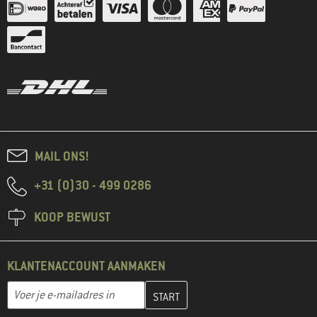
MAIL ONS!
+31 (0)30 - 499 0286
KOOP BEWUST
KLANTENACCOUNT AANMAKEN
Vul je e-mailadres hier in en maak in de volgende stap je klanten
E-mailadres