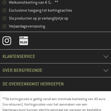
Welkomstkorting van € 5,- **
Exclusieve toegang tot kortingsacties
Sla producten op je verlanglijstje op
Verjaardagsverrassing
KLANTENSERVICE
OVER BERGFREUNDE
DE OVEREENKOMST HERROEPEN
**De kortingscode is geldig vanaf een minimale besteding van 40 euro
(na retouren). Kortingscodes voor het aanmaken van een
klantenaccount kunnen slechts eenmaal per persoon en bestelling